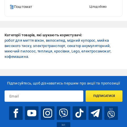
Поштомат
Цілодобово
Категорії товарів, які шукають користувачі:
робот для миття вікон
,
велосипед
,
мідний купорос
,
мийка
високого тиску
,
электротранспорт
,
секатор акумуляторний
,
миючий пилосос
,
теплиця
,
кросівки
,
Lego
,
електросамокат
,
кофемашина
.
Підписуйтесь, щоб дізнаватись першим про акції та пропозиції
ПІДПИСАТИСЯ
bot
bot