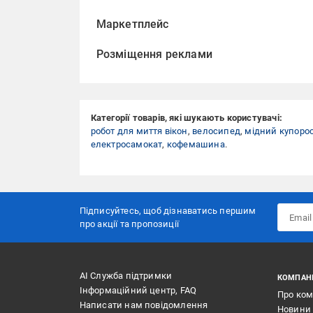
Маркетплейс
Розміщення реклами
Категорії товарів, які шукають користувачі:
робот для миття вікон
,
велосипед
,
мідний купоро
електросамокат
,
кофемашина
.
Підписуйтесь, щоб дізнаватись першим
про акції та пропозиції
АІ Служба підтримки
КОМПАН
Інформаційний центр, FAQ
Про ко
Написати нам повідомлення
Новини