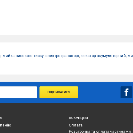
с
,
мийка високого тиску
,
электротранспорт
,
секатор акумуляторний
,
ми
ПІДПИСАТИСЯ
ІЯ
ПОКУПЦЕВІ
мпанію
Оплата
Розстрочка та оплата частинами