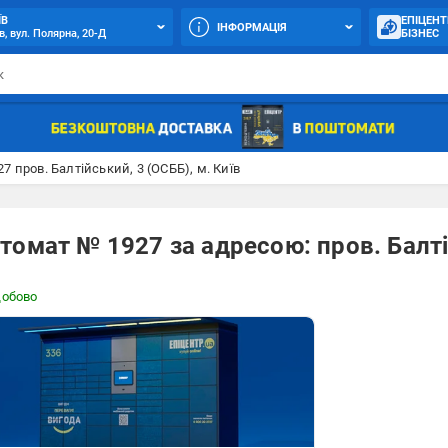
ЇВ
ЕПІЦЕНТ
ІНФОРМАЦІЯ
в, вул. Полярна, 20-Д
БІЗНЕС
7 пров. Балтійський, 3 (ОСББ), м. Київ
омат № 1927 за адресою: пров. Балтій
добово