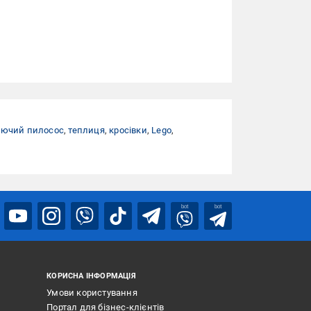
ючий пилосос
,
теплиця
,
кросівки
,
Lego
,
bot
bot
КОРИСНА ІНФОРМАЦІЯ
Умови користування
Портал для бізнес-клієнтів