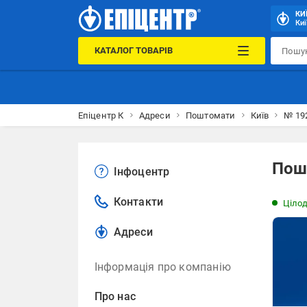
КИ
Киї
КАТАЛОГ ТОВАРІВ
Епіцентр К
Адреси
Поштомати
Київ
№ 192
Пошт
Інфоцентр
Контакти
Ціло
Адреси
Інформація про компанію
Про нас