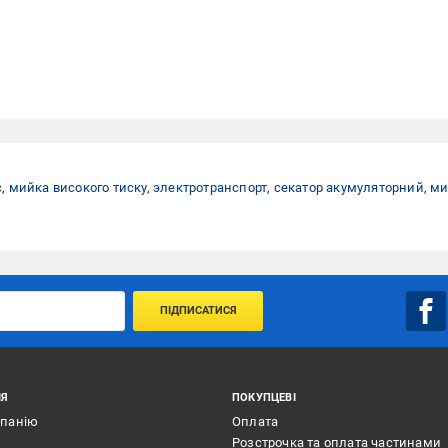
с
,
мийка високого тиску
,
электротранспорт
,
секатор акумуляторний
,
ми
ПІДПИСАТИСЯ
ІЯ
ПОКУПЦЕВІ
мпанію
Оплата
Розстрочка та оплата частинами