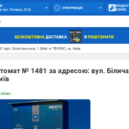
ЇВ
ЕПІЦЕНТ
ІНФОРМАЦІЯ
в, вул. Полярна, 20-Д
БІЗНЕС
1 вул. Біличанська, 1 (Маг-н "ФОРА"), м. Київ
омат № 1481 за адресою: вул. Біличан
иїв
добово