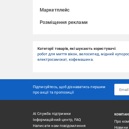
Маркетплейс
Розміщення реклами
Категорії товарів, які шукають користувачі:
робот для миття вікон
,
велосипед
,
мідний купоро
електросамокат
,
кофемашина
.
Підписуйтесь, щоб дізнаватись першим
про акції та пропозиції
АІ Служба підтримки
КОМПАН
Інформаційний центр, FAQ
Про ко
Написати нам повідомлення
Новини