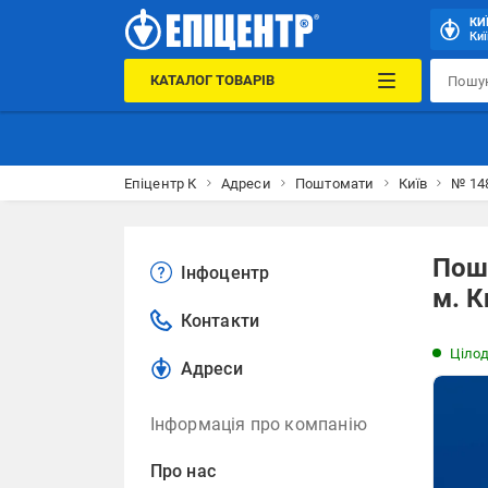
КИ
Киї
КАТАЛОГ ТОВАРІВ
Епіцентр К
Адреси
Поштомати
Київ
№ 148
Пошт
Інфоцентр
м. К
Контакти
Ціло
Адреси
Інформація про компанію
Про нас