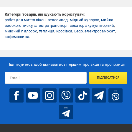
Категорії товарів, які шукають користувачі:
робот для миття вікон
,
велосипед
,
мідний купорос
,
мийка
високого тиску
,
электротранспорт
,
секатор акумуляторний
,
миючий пилосос
,
теплиця
,
кросівки
,
Lego
,
електросамокат
,
кофемашина
.
Підписуйтесь, щоб дізнаватись першим про акції та пропозиції
ПІДПИСАТИСЯ
bot
bot