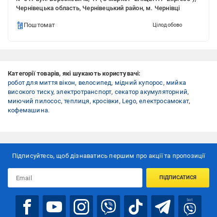
Чернівецька область, Чернівецький район, м. Чернівці
Поштомат
Цілодобово
Категорії товарів, які шукають користувачі:
робот для миття вікон
,
велосипед
,
мідний купорос
,
мийка
високого тиску
,
электротранспорт
,
секатор акумуляторний
,
миючий пилосос
,
теплиця
,
кросівки
,
Lego
,
електросамокат
,
кофемашина
.
Підписуйтесь, щоб дізнаватись першим про акції та пропозиції
ПІДПИСАТИСЯ
bot