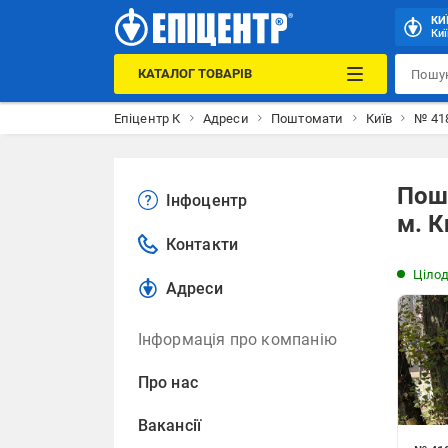
КИ
Киї
КАТАЛОГ ТОВАРІВ
Епіцентр К
Адреси
Поштомати
Київ
№ 418
Пошт
Інфоцентр
м. К
Контакти
Ціло
Адреси
Інформація про компанію
Про нас
Вакансії