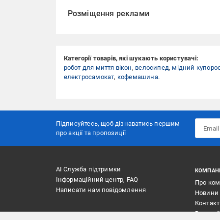
Розміщення реклами
Категорії товарів, які шукають користувачі:
робот для миття вікон
,
велосипед
,
мідний купоро
електросамокат
,
кофемашина
.
Підписуйтесь, щоб дізнаватись першим
про акції та пропозиції
АІ Служба підтримки
КОМПАН
Інформаційний центр, FAQ
Про ко
Написати нам повідомлення
Новини
Контак
Вакансі