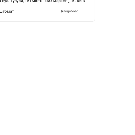
 вул. Тулузи, 15 (Маг-н "ЕКО Маркет"), м. Київ
штомат
Цілодобово