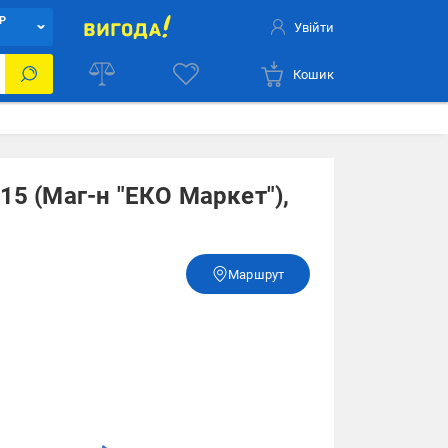
Р
Увійти
Кошик
15 (Маг-н "ЕКО Маркет"),
Маршрут