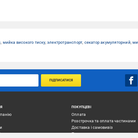
с
,
мийка високого тиску
,
электротранспорт
,
секатор акумуляторний
,
ми
ПІДПИСАТИСЯ
ІЯ
ПОКУПЦЕВІ
мпанію
Оплата
Розстрочка та оплата частинами
ти
Доставка і самовивіз
ї
Повернення товару