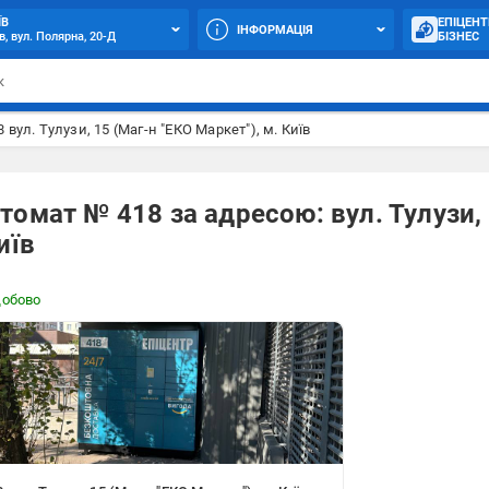
ЇВ
ЕПІЦЕНТ
ІНФОРМАЦІЯ
в, вул. Полярна, 20-Д
БІЗНЕС
 вул. Тулузи, 15 (Маг-н "ЕКО Маркет"), м. Київ
омат № 418 за адресою: вул. Тулузи, 
иїв
добово