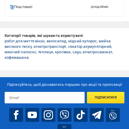
Поштомат
Цілодобово
Категорії товарів, які шукають користувачі:
робот для миття вікон
,
велосипед
,
мідний купорос
,
мийка
високого тиску
,
электротранспорт
,
секатор акумуляторний
,
миючий пилосос
,
теплиця
,
кросівки
,
Lego
,
електросамокат
,
кофемашина
.
Підписуйтесь, щоб дізнаватись першим про акції та пропозиції
ПІДПИСАТИСЯ
bot
bot