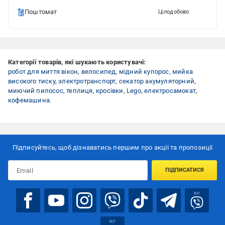
Поштомат
Цілодобово
Категорії товарів, які шукають користувачі:
робот для миття вікон
,
велосипед
,
мідний купорос
,
мийка
високого тиску
,
электротранспорт
,
секатор акумуляторний
,
миючий пилосос
,
теплиця
,
кросівки
,
Lego
,
електросамокат
,
кофемашина
.
Підписуйтесь, щоб дізнаватись першим про акції та пропозиції
ПІДПИСАТИСЯ
bot
bot