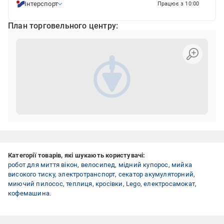
Інтерспорт
Працює з 10:00
План торговельного центру:
Категорії товарів, які шукають користувачі:
робот для миття вікон
,
велосипед
,
мідний купорос
,
мийка
високого тиску
,
электротранспорт
,
секатор акумуляторний
,
миючий пилосос
,
теплиця
,
кросівки
,
Lego
,
електросамокат
,
кофемашина
.