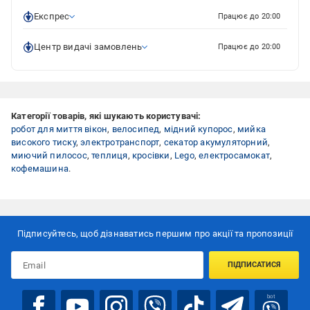
Експрес
Працює до 20:00
Центр видачі замовлень
Працює до 20:00
Категорії товарів, які шукають користувачі:
робот для миття вікон
,
велосипед
,
мідний купорос
,
мийка
високого тиску
,
электротранспорт
,
секатор акумуляторний
,
миючий пилосос
,
теплиця
,
кросівки
,
Lego
,
електросамокат
,
кофемашина
.
Підписуйтесь, щоб дізнаватись першим про акції та пропозиції
ПІДПИСАТИСЯ
bot