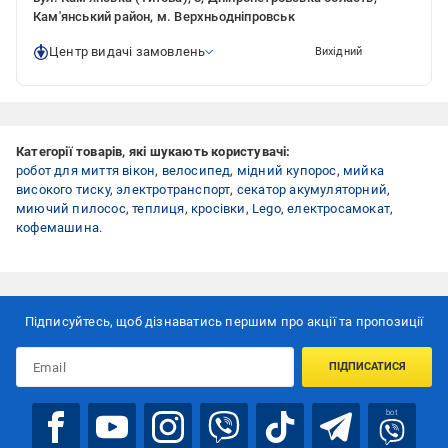
Кам'янський район, м. Верхньодніпровськ
Центр видачі замовлень
Вихідний
Категорії товарів, які шукають користувачі:
робот для миття вікон
,
велосипед
,
мідний купорос
,
мийка
високого тиску
,
электротранспорт
,
секатор акумуляторний
,
миючий пилосос
,
теплиця
,
кросівки
,
Lego
,
електросамокат
,
кофемашина
.
Підписуйтесь, щоб дізнаватись першим про акції та пропозиції
ПІДПИСАТИСЯ
bot