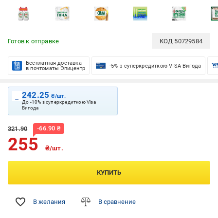
Готов к отправке
КОД
50729584
Бесплатная доставка
-5% з суперкредиткою VISA Вигода
в почтоматы Эпицентр
242.25
₴/шт.
До -10% з суперкредиткою Visa
Вигода
-
66.90
₴
321.90
255
₴/шт.
КУПИТЬ
В желания
В сравнение