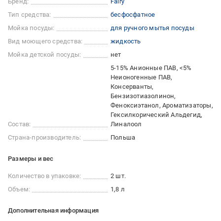
Бренд:
Fairy
Тип средства:
бесфосфатное
Мойка посуды:
для ручного мытья посуды
Вид моющего средства:
жидкость
Мойка детской посуды:
нет
5-15% Анионные ПАВ, <5%
Неионогенные ПАВ,
Консерванты,
Бензизотиазолинон,
Феноксиэтанол, Ароматизаторы,
Гексилкорический Альдегид,
Состав:
Линалоол
Страна-производитель:
Польша
Размеры и вес
Количество в упаковке:
2 шт.
Объем:
1,8 л
Дополнительная информация