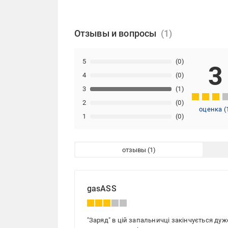
Отзывы и вопросы
5
(0)
3
4
(0)
3
(1)
2
(0)
оценка
(
1
(0)
отзывы
gasASS
"Заряд" в цій запальничці закінчується ду