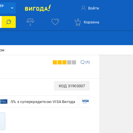
ТР
Войти
Корзина
ком
1
КОД
31903007
-5% з суперкредиткою VISA Вигода
-5% для бізнесу з VISA