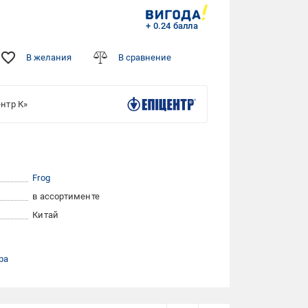
+ 0.24 балла
В желания
В сравнение
нтр К»
Frog
в ассортименте
Китай
ра