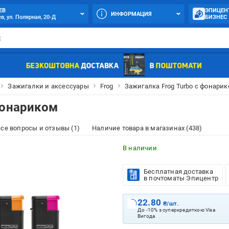
ЕВ
ЭПИЦЕН
ИНФОРМАЦИЯ
в, ул. Полярная, 20-Д
БИЗНЕС
Зажигалки и аксессуары
Frog
Зажигалка Frog Turbo с фонари
фонариком
се вопросы и отзывы (1)
Наличие товара в магазинах (438)
В наличии
Бесплатная доставка
в почтоматы Эпицентр
22.80
₴/шт.
До -10% з суперкредиткою Visa
Вигода