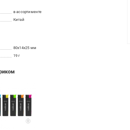
в ассортименте
Китай
80x14x25 мм
19 г
ариком