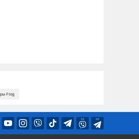
ры Frog
bot
bot