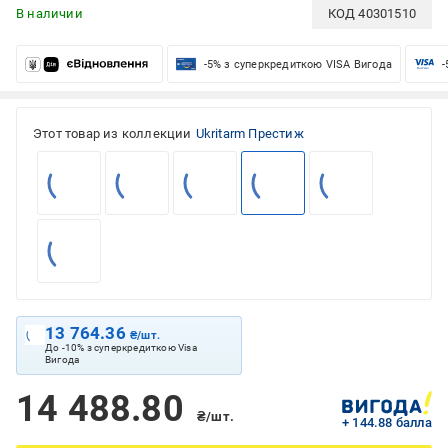
В наличии
КОД
40301510
-5% з суперкредиткою VISA Вигода
-
Этот товар из коллекции
Ukritarm Престиж
13 764.36
₴/шт.
До -10% з суперкредиткою Visa
Вигода
14 488.80
₴/шт.
+ 144.88 балла