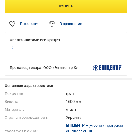
КУПИТЬ
В желания
В сравнение
Оплата частями или кредит
Продавец товара:
ООО «Эпицентр К»
Основные характеристики
Покрытие:
грунт
Высота:
1600 мм
Материал:
сталь
Страна-производитель:
Украина
ЕПІЦЕНТР – учасник програми
Участвует в акции:
єВідновлення