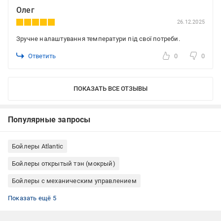
Олег
26.12.2025
Зручне налаштування температури під свої потреби.
Ответить
0
0
ПОКАЗАТЬ ВСЕ ОТЗЫВЫ
Популярные запросы
Бойлеры Atlantic
Бойлеры открытый тэн (мокрый)
Бойлеры с механическим управлением
Бойлеры вертикальные
Бойлеры slim (тонкие)
Бойлеры • подводка труб нижняя
Бойлеры • магниевый анод
Бойлеры на 50 литров
Показать ещё 5