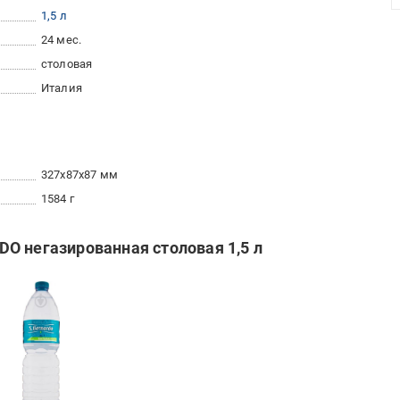
1,5 л
24 мес.
столовая
Италия
327x87x87 мм
1584 г
O негазированная столовая 1,5 л