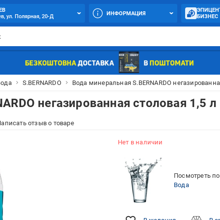
ЕВ
ЭПИЦЕН
ИНФОРМАЦИЯ
в, ул. Полярная, 20-Д
БИЗНЕС
Вода
S.BERNARDO
Вода минеральная S.BERNARDO негазированная
ARDO негазированная столовая 1,5 л
аписать отзыв о товаре
Нет в наличии
Посмотреть по
Вода