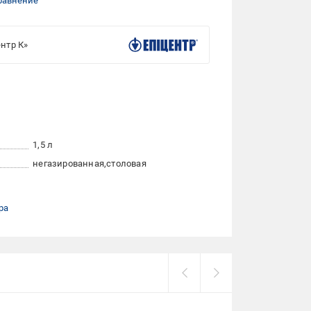
равнение
нтр К»
1,5 л
негазированная
столовая
ра