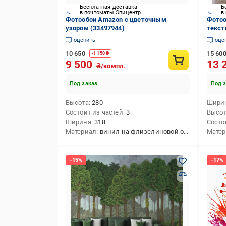
Бесплатная доставка
Б
в почтоматы Эпицентр
в
Фотообои Amazon с цветочным
Фотоо
узором (33497944)
текст
дизай
оценить
оце
10 650
15 60
-
1 150
₴
9 500
13 
₴/компл.
Под заказ
Под 
Высота
280
Шири
Состоит из частей
3
Высо
Ширина
318
Состо
Материал
винил на флизелиновой основе
Мате