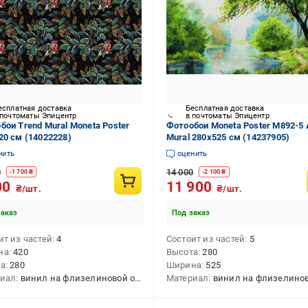
есплатная доставка
Бесплатная доставка
 почтоматы Эпицентр
в почтоматы Эпицентр
бои Trend Mural Moneta Poster
Фотообои Moneta Poster M892-5 
20 см (14022228)
Mural 280х525 см (14237905)
нить
оценить
0
14 000
-
1 700
₴
-
2 100
₴
00
11 900
₴/шт.
₴/шт.
заказ
Под заказ
ит из частей
4
Состоит из частей
5
на
420
Высота
280
та
280
Ширина
525
риал
винил на флизелиновой основе
Материал
винил на флизелиновой о