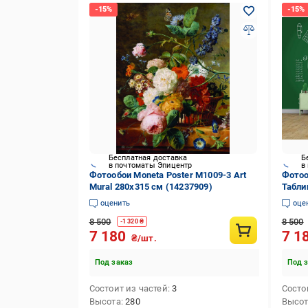
Бесплатная доставка
Б
в почтоматы Эпицентр
в
Фотообои Moneta Poster M1009-3 Art
Фотоо
Mural 280х315 см (14237909)
Табли
(1423
оценить
оце
8 500
8 500
-
1 320
₴
7 180
7 1
₴/шт.
Под заказ
Под 
Состоит из частей
3
Состо
Высота
280
Высо