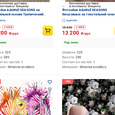
есплатная доставка
Бесплатная доставка
 почтоматы Эпицентр
в почтоматы Эпицентр
бои AdaWall SEASONS на
Фотообои AdaWall SEASONS
ильной основе Тропический
бесшовные на текстильной осно
н фрески (SE306-2)
Цветочный и листовой дизайн (
нить
оценить
2)
0
15 600
-
2 400
₴
-
2 400
₴
200
13 200
₴/рул.
₴/рул.
заказ
Под заказ
на
325
Ширина
325
та
280
Высота
280
ит из частей
1
Состоит из частей
1
риал
dimense ecodeco
Материал
dimense ecodeco