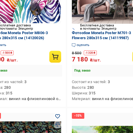
есплатная доставка
Бесплатная доставка
 почтоматы Эпицентр
в почтоматы Эпицентр
бои Moneta Poster M806-3
Фотообои Moneta Poster M701-3
s 280х315 см (14120026)
Flowers 280х315 см (14119987)
нить
оценить
8 500
-
1 500
₴
-
1 320
₴
00
7 180
₴/шт.
₴/шт.
заказ
Под заказ
ит из частей
3
Состоит из частей
3
та
280
Высота
280
на
315
Ширина
315
риал
винил на флизелиновой основе
Материал
винил на флизелиновой о