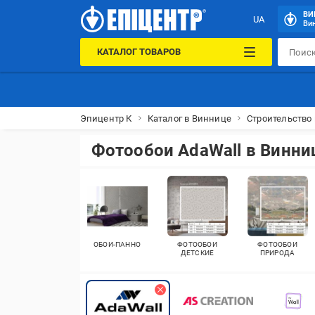
ВИ
UA
Вин
КАТАЛОГ ТОВАРОВ
Эпицентр К
Каталог в Виннице
Строительство 
Фотообои AdaWall в Винни
ОБОИ-ПАННО
ФОТООБОИ
ФОТООБОИ
ДЕТСКИЕ
ПРИРОДА