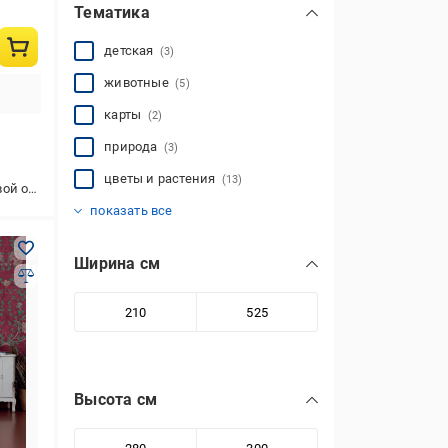
Тематика
детская
(3)
животные
(5)
карты
(2)
природа
(3)
цветы и растения
(13)
снове
3D-цветы
пейзаж
птицы
(1)
(6)
(4)
показать все
Ширина см
Высота см