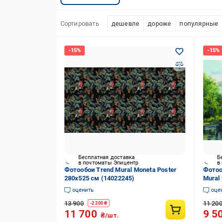
Сортировать
дешевле
дороже
популярные
Бесплатная доставка
Б
в почтоматы Эпицентр
в
Фотообои Trend Mural Moneta Poster
Фотоо
280х525 см (14022245)
Mural
оценить
оце
13 900
11 20
-
2 200
₴
11 700
9 5
₴/шт.