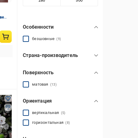
ве
SE307-
Особенности
безшовные
(9)
Страна-производитель
Турция
(34)
Поверхность
матовая
(13)
Ориентация
вертикальная
(5)
горизонтальная
(8)