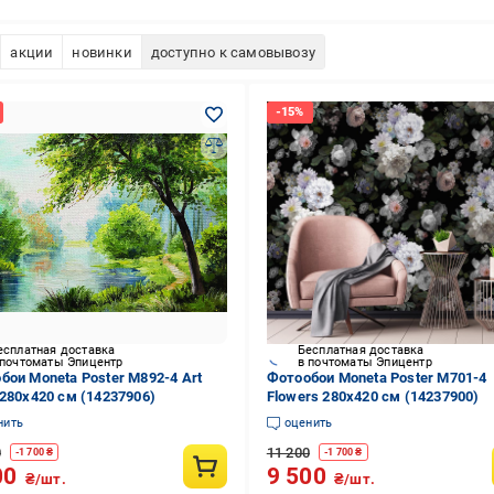
акции
новинки
доступно к самовывозу
есплатная доставка
Бесплатная доставка
 почтоматы Эпицентр
в почтоматы Эпицентр
бои Moneta Poster M892-4 Art
Фотообои Moneta Poster M701-4
 280х420 см (14237906)
Flowers 280х420 см (14237900)
нить
оценить
0
11 200
-
1 700
₴
-
1 700
₴
00
9 500
₴/шт.
₴/шт.