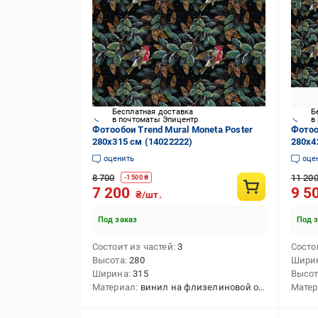
Бесплатная доставка
Б
в почтоматы Эпицентр
в
Фотообои Trend Mural Moneta Poster
Фотоо
280х315 см (14022222)
280х4
оценить
оце
8 700
11 20
-
1 500
₴
7 200
9 5
₴/шт.
Под заказ
Под 
Состоит из частей
3
Состо
Высота
280
Шири
Ширина
315
Высо
Материал
винил на флизелиновой основе
Мате