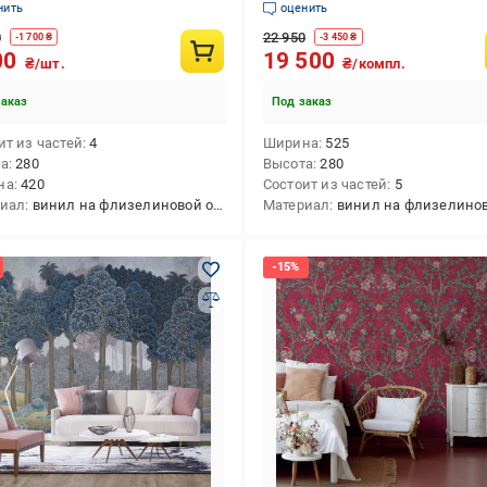
(SE315-3)
нить
оценить
0
22 950
-
1 700
₴
-
3 450
₴
00
19 500
₴/шт.
₴/компл.
заказ
Под заказ
ит из частей
4
Ширина
525
та
280
Высота
280
на
420
Состоит из частей
5
риал
винил на флизелиновой основе
Материал
винил на флизелиновой о