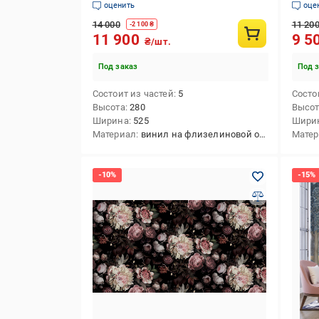
оценить
оце
14 000
11 20
-
2 100
₴
11 900
9 5
₴/шт.
Под заказ
Под 
Состоит из частей
5
Состо
Высота
280
Высо
Ширина
525
Шири
Материал
винил на флизелиновой основе
Мате