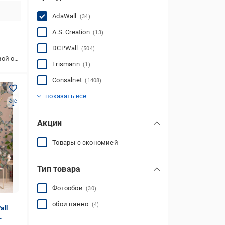
AdaWall
(34)
A.S. Creation
(13)
DCPWall
(504)
снове
Erismann
(1)
Consalnet
(1408)
DIMEX
Komar
Photodecor
Upstream
Vdeko
Wizard Genius
АРТ
Арт-Декор
Другое
(324)
(412)
(61)
(27)
(533)
(2636)
(20)
(1)
(66)
показать все
Акции
Товары с экономией
Тип товара
Фотообои
(30)
обои панно
(4)
all