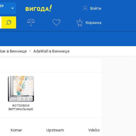
ТР
Войти
Корзина
бои в Виннице
AdaWall в Виннице
ФОТООБОИ
ВЕРТИКАЛЬНЫЕ
Komar
Upstream
Vdeko
Wizard G