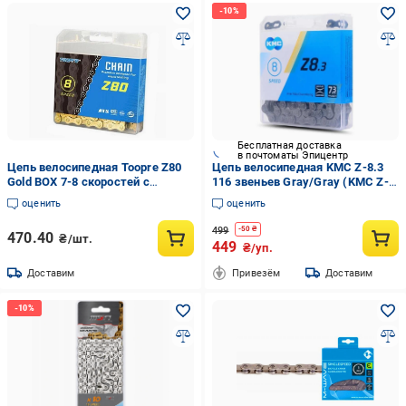
Бесплатная доставка
в почтоматы Эпицентр
Цепь велосипедная Toopre Z80
Цепь велосипедная KMC Z-8.3
Gold BOX 7-8 скоростей с
116 звеньев Gray/Gray (KMC Z-
замком Золотой
8.3 )
оценить
оценить
499
-
50
₴
470.40
₴/шт.
449
₴/уп.
Доставим
Привезём
Доставим