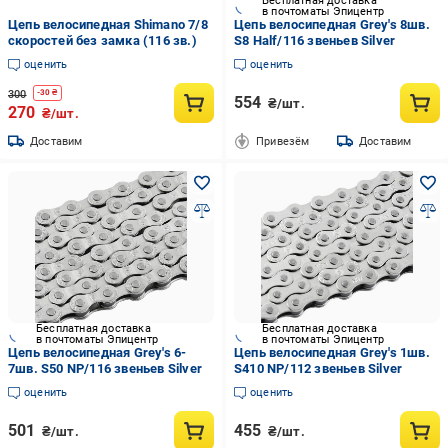
Бесплатная доставка
в почтоматы Эпицентр
Цепь велосипедная Shimano 7/8
Цепь велосипедная Grey's 8шв.
скоростей без замка (116 зв.)
S8 Half/116 звеньев Silver
оценить
оценить
300
-
30
₴
554
₴/шт.
270
₴/шт.
Доставим
Привезём
Доставим
Бесплатная доставка
Бесплатная доставка
в почтоматы Эпицентр
в почтоматы Эпицентр
Цепь велосипедная Grey's 6-
Цепь велосипедная Grey's 1шв.
7шв. S50 NP/116 звеньев Silver
S410 NP/112 звеньев Silver
оценить
оценить
501
455
₴/шт.
₴/шт.