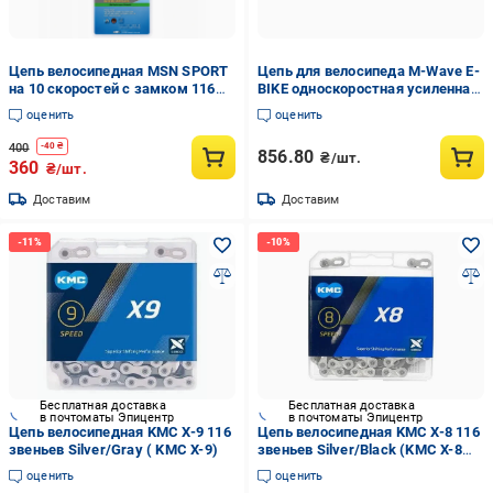
Цепь велосипедная MSN SPORT
Цепь для велосипеда M-Wave E-
на 10 скоростей с замком 116
BIKE односкоростная усиленная
звеньев (XZ-AFT-248)
для электровелосипеда
оценить
оценить
400
-
40
₴
856.80
₴/шт.
360
₴/шт.
Доставим
Доставим
Бесплатная доставка
Бесплатная доставка
в почтоматы Эпицентр
в почтоматы Эпицентр
Цепь велосипедная KMC X-9 116
Цепь велосипедная KMC X-8 116
звеньев Silver/Gray ( KMC X-9)
звеньев Silver/Black (KMC X-8
116)
оценить
оценить