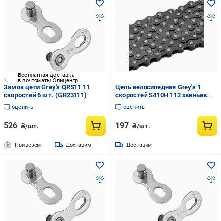
Бесплатная доставка
в почтоматы Эпицентр
Замок цепи Grey's QRS11 11
Цепь велосипедная Grey's 1
скоростей 6 шт. (GR23111)
скоростей S410H 112 звеньев
Brown/Brown (GR24040)
оценить
оценить
526
197
₴/шт.
₴/шт.
Привезём
Доставим
Доставим