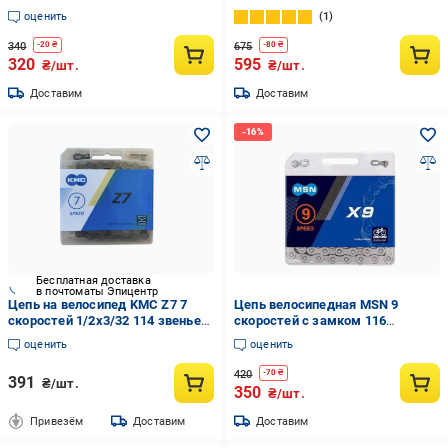
звеньев (XZ-AFT-250)
(32898735)
оценить
1
340
675
-
20
₴
-
80
₴
320
595
₴/шт.
₴/шт.
Доставим
Доставим
Бесплатная доставка
в почтоматы Эпицентр
Цепь на велосипед KMC Z7 7
Цепь велосипедная MSN 9
скоростей 1/2х3/32 114 звеньев
скоростей с замком 116
с замком Gray/Brown
звеньев (29327479)
оценить
оценить
(BZ07GB114)
420
-
70
₴
391
₴/шт.
350
₴/шт.
Привезём
Доставим
Доставим