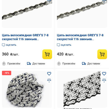
Цепь велосипедная GREY'S 7-8
Цепь велосипедная GREY'S 7-8
скоростей 116 звеньев
скоростей 116 звеньев
1/2"х3/32" S52 Half Silver/Brown
1/2"х3/32" S52 NP Silver
оценить
оценить
(GR24217)
(GR24227)
360
420
₴/шт.
₴/шт.
Привезём
Доставим
Привезём
Доставим