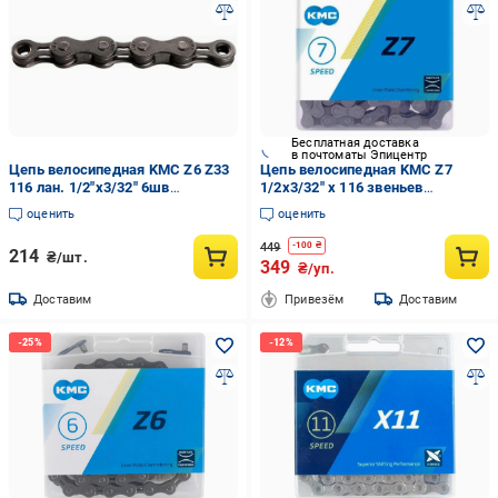
Бесплатная доставка
в почтоматы Эпицентр
Цепь велосипедная KMC Z6 Z33
Цепь велосипедная KMC Z7
116 лан. 1/2"x3/32" 6шв
1/2x3/32" x 116 звеньев
Grey/Grey (CHA-08-10-50)
Gray/Brown (34983609)
оценить
оценить
449
-
100
₴
214
₴/шт.
349
₴/уп.
Доставим
Привезём
Доставим