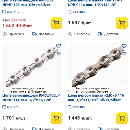
Цепь велосипедная KMCx12
Цепь велосипедная KMCx10-1
NPNP 126 лан. Silver/Silver
NPBK 114 лан. 1/2"x11/128"
(CHA-36-92)
Silver/Black (CHA-91-29)
оценить
оценить
1 944
-
291.60
₴
1 607
₴/шт.
1 652.40
₴/шт.
Привезём
Доставим
Привезём
Доставим
Бесплатная доставка
Бесплатная доставка
в почтоматы Эпицентр
в почтоматы Эпицентр
Цепь велосипедная KMCx10EL-1
Цепь велосипедная KMCx9 116
NPNP 114 лан. 1/2"x11/128"
лан. 1/2"x11/128" Silver/Silver
Silver/Silver (CHA-42-13)
(CHA-12-03-50)
оценить
оценить
1 701
1 445
₴/шт.
₴/шт.
Привезём
Доставим
Привезём
Доставим