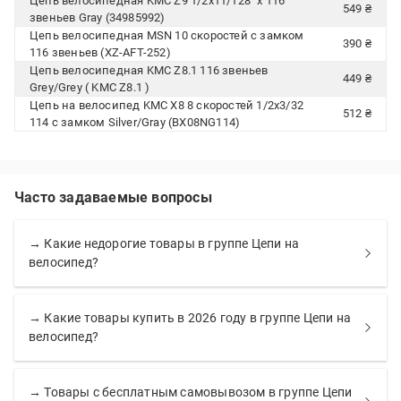
Цепь велосипедная KMC Z9 1/2x11/128" x 116
549 ₴
звеньев Gray (34985992)
Цепь велосипедная MSN 10 скоростей с замком
390 ₴
116 звеньев (XZ-AFT-252)
Цепь велосипедная KMC Z8.1 116 звеньев
449 ₴
Grey/Grey ( KMC Z8.1 )
Цепь на велосипед KMC X8 8 скоростей 1/2х3/32
512 ₴
114 с замком Silver/Gray (BX08NG114)
Часто задаваемые вопросы
→ Какие недорогие товары в группе Цепи на
велосипед?
→ Какие товары купить в 2026 году в группе Цепи на
велосипед?
→ Товары с бесплатным самовывозом в группе Цепи