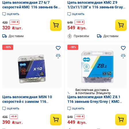
Цепь велосипедная Z7 6/7
Цепь велосипедная KMC Z9
скоростей КМС 116 звеньев без
1/2x11/128" x 116 звеньев Gray
замка
(34985992)
оценить
оценить
420
649
-
100
₴
-
100
₴
320
549
₴/шт.
₴/уп.
Доставим
Привезём
Доставим
Бесплатная доставка
в почтоматы Эпицентр
Цепь велосипедная MSN 10
Цепь велосипедная KMC Z8.1
скоростей с замком 116
116 звеньев Grey/Grey ( KMC
звеньев (XZ-AFT-252)
Z8.1 )
оценить
оценить
435
549
-
45
₴
-
100
₴
390
449
₴/шт.
₴/уп.