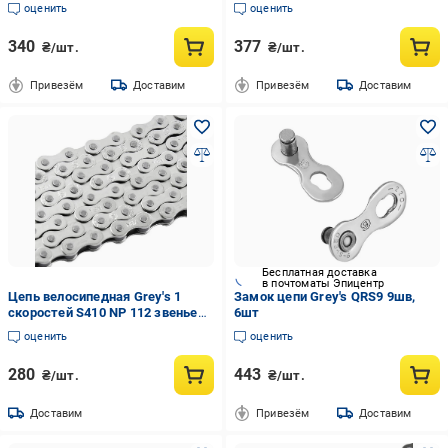
оценить
оценить
340
377
₴/шт.
₴/шт.
Привезём
Доставим
Привезём
Доставим
Бесплатная доставка
в почтоматы Эпицентр
Цепь велосипедная Grey's 1
Замок цепи Grey's QRS9 9шв,
скоростей S410 NP 112 звеньев
6шт
Silver (GR24010)
оценить
оценить
280
443
₴/шт.
₴/шт.
Доставим
Привезём
Доставим