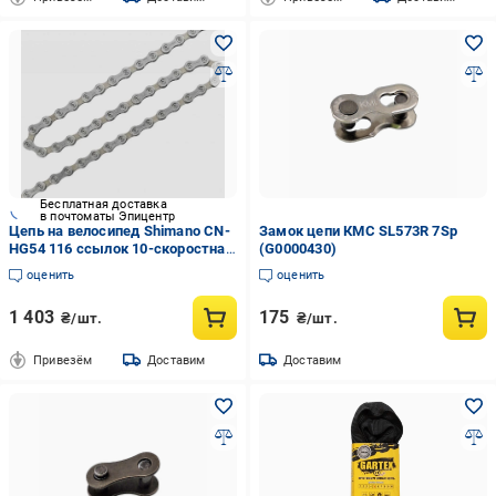
Бесплатная доставка
в почтоматы Эпицентр
Цепь на велосипед Shimano CN-
Замок цепи КМС SL573R 7Sp
HG54 116 ссылок 10-скоростная
(G0000430)
(ICNHG54116I)
оценить
оценить
1 403
175
₴/шт.
₴/шт.
Привезём
Доставим
Доставим