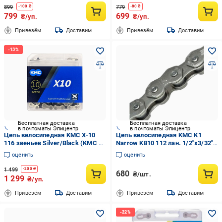
899
779
-
100
₴
-
80
₴
799
699
₴/уп.
₴/уп.
Привезём
Доставим
Привезём
Доставим
Бесплатная доставка
Бесплатная доставка
в почтоматы Эпицентр
в почтоматы Эпицентр
Цепь велосипедная KMC X-10
Цепь велосипедная KMC K1
116 звеньев Silver/Black (KMC X-
Narrow K810 112 лан. 1/2"x3/32"
10 116 )
Silver/Silver (CHA-11-02-50)
оценить
оценить
1 499
-
200
₴
680
₴/шт.
1 299
₴/уп.
Привезём
Доставим
Привезём
Доставим