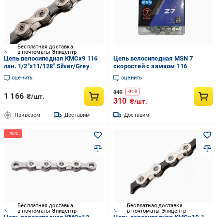
Бесплатная доставка
в почтоматы Эпицентр
Цепь велосипедная KMCx9 116
Цепь велосипедная MSN 7
лан. 1/2"x11/128" Silver/Grey
скоростей с замком 116
(CHA-12-02-50)
звеньев (XZ-AFT-249)
оценить
оценить
345
-
35
₴
1 166
₴/шт.
310
₴/шт.
Привезём
Доставим
Доставим
Бесплатная доставка
Бесплатная доставка
в почтоматы Эпицентр
в почтоматы Эпицентр