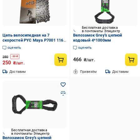
Бесплатная доставка
в почтоматы Эпицентр
Цепь велосипедная на 7
Велозамок Grey's цепной
скоростей PYC Maya P7001 116
кодовый 4*1000мм
звеньев (18585559)
оценить
оценить
280
-
30
₴
466
₴/шт.
250
₴/шт.
Доставим
Привезём
Доставим
Бесплатная доставка
в почтоматы Эпицентр
Велозамок Grey's цепной