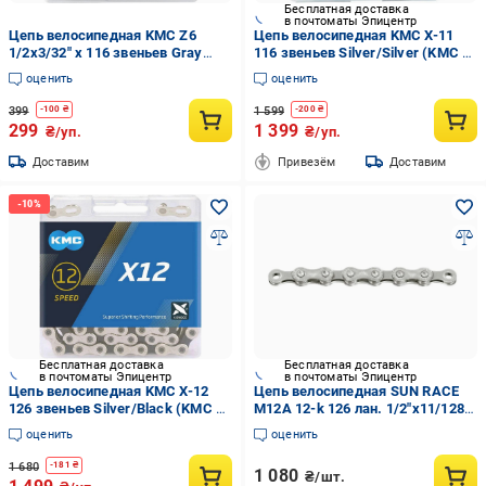
Бесплатная доставка
в почтоматы Эпицентр
Цепь велосипедная KMC Z6
Цепь велосипедная KMC X-11
1/2x3/32" x 116 звеньев Gray
116 звеньев Silver/Silver (KMC X-
(34983683)
11 116)
оценить
оценить
399
1 599
-
100
₴
-
200
₴
299
1 399
₴/уп.
₴/уп.
Доставим
Привезём
Доставим
Бесплатная доставка
Бесплатная доставка
в почтоматы Эпицентр
в почтоматы Эпицентр
Цепь велосипедная KMC X-12
Цепь велосипедная SUN RACE
126 звеньев Silver/Black (KMC X-
M12A 12-k 126 лан. 1/2"x11/128"
12 )
Silver (CHA-25-98)
оценить
оценить
1 680
-
181
₴
1 080
₴/шт.