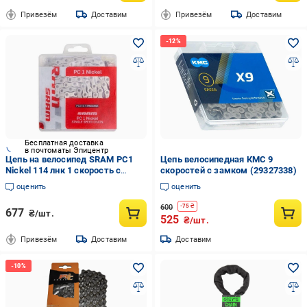
Привезём
Доставим
Привезём
Доставим
Бесплатная доставка
в почтоматы Эпицентр
Цепь на велосипед SRAM PC1
Цепь велосипедная КМС 9
Nickel 114 лнк 1 скорость с
скоростей с замком (29327338)
замком Серебристый
оценить
оценить
600
-
75
₴
677
₴/шт.
525
₴/шт.
Привезём
Доставим
Доставим