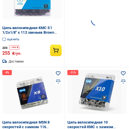
Цепь велосипедная KMC S1
1/2x1/8" x 112 звеньев Brown
(34983607)
оценить
399
-
144
₴
255
₴/уп.
Доставим
Цепь велосипедная MSN 8
Цепь велосипедная 10
скоростей с замком 116
скоростей КМС с замком