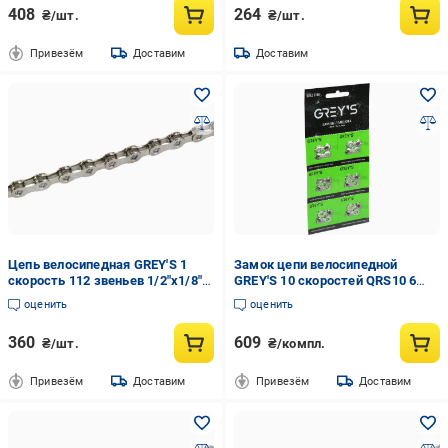
408
264
₴/шт.
₴/шт.
Привезём
Доставим
Доставим
Цепь велосипедная GREY'S 1
Замок цепи велосипедной
скорость 112 звеньев 1/2"x1/8"
GREY'S 10 скоростей QRS10 6
S410 NP Silver/Brown (GR24010)
шт. (GR23110)
оценить
оценить
360
609
₴/шт.
₴/компл.
Привезём
Доставим
Привезём
Доставим