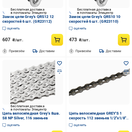
Бесплатная доставка
Бесплатная доставка
в почтоматы Эпицентр
в почтоматы Эпицентр
Замок цепи Grey's QRS12 12
Замок цепи Grey's QRS10 10
скоростей 6 шт. (GR23112)
скоростей 6 шт. (GR23110)
оценить
оценить
607
473
₴/шт.
₴/шт.
Привезём
Доставим
Привезём
Доставим
Бесплатная доставка
в почтоматы Эпицентр
Цепь велосипедная Grey's 8шв.
Цепь велосипедная GREY'S 1
S8 NP Silver, 116 звеньев
скорость 112 звеньев 1/2"x1/8"
S410 Brown (GR24030)
оценить
оценить