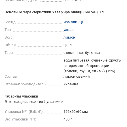
Основные характеристики Узвар Ярмолинці Лимон 0,3 л
Бренд:
Ярмолинці
Тип:
узвар
Вкус:
лимон
Объем:
0,3 л
Тара:
стеклянная бутылка
вода питьевая, сушеные фрукты
в переменной пропорции
(яблоки, груши, сливы) (12%),
Состав:
лимон свежий
Страна-производитель:
Украина
Габариты упаковки
Этот товар состоит из 1 упаковки
Упаковка №1 (ВхШхГ):
166x60x60 мм
Вес упаковки №1:
480 г