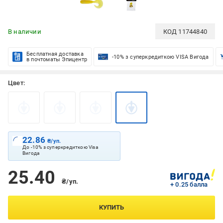
В наличии
КОД
11744840
Бесплатная доставка
-10% з суперкредиткою VISA Вигода
в почтоматы Эпицентр
Цвет:
22.86
₴/уп.
До -10% з суперкредиткою Visa
Вигода
25.40
₴/уп.
+ 0.25 балла
КУПИТЬ