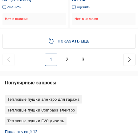
оценить
оценить
Нет в наличии
Нет в наличии
ПОКАЗАТЬ ЕЩЕ
1
2
3
Популярные запросы
Тепловые пушки электро для гаража
Тепловые пушки Compass электро
Тепловые пушки EVO дизель
Тепловые пушки вентиляция без обогрева электро
Тепловые пушки Vitals электро
Тепловые пушки внутренний тепловой экран электро
Тепловые пушки Vitals дизель
Тепловые пушки электро для дачи
Тепловые пушки Termaxi электро
Тепловые пушки электро для дома
Тепловые пушки Ballu электро
Тепловые пушки Vitals газ
Тепловые пушки функция ручного перезапуска электро
Тепловые пушки Ballu дизель
Тепловые пушки Термія электро
Показать ещё 12