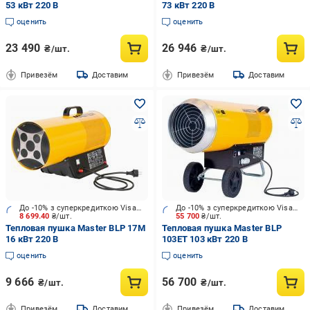
53 кВт 220 В
73 кВт 220 В
оценить
оценить
23 490
26 946
₴/шт.
₴/шт.
Привезём
Доставим
Привезём
Доставим
До -10% з суперкредиткою Visa Вигода
До -10% з суперкредиткою Visa Вигода
8 699.40
₴/шт.
55 700
₴/шт.
Тепловая пушка Master BLP 17M
Тепловая пушка Master BLP
16 кВт 220 В
103ET 103 кВт 220 В
оценить
оценить
9 666
56 700
₴/шт.
₴/шт.
Привезём
Доставим
Привезём
Доставим