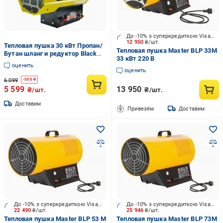
До -10% з суперкредиткою Visa Вигода
12 950
₴/шт.
Тепловая пушка 30 кВт Пропан/
Тепловая пушка Master BLP 33M
Бутан шланг и редуктор Black
33 кВт 220 В
(2912448698)
оценить
оценить
6 099
-
500
₴
5 599
13 950
₴/шт.
₴/шт.
Доставим
Привезём
Доставим
До -10% з суперкредиткою Visa Вигода
До -10% з суперкредиткою Visa Вигода
22 490
₴/шт.
25 946
₴/шт.
Тепловая пушка Master BLP 53 M
Тепловая пушка Master BLP 73M