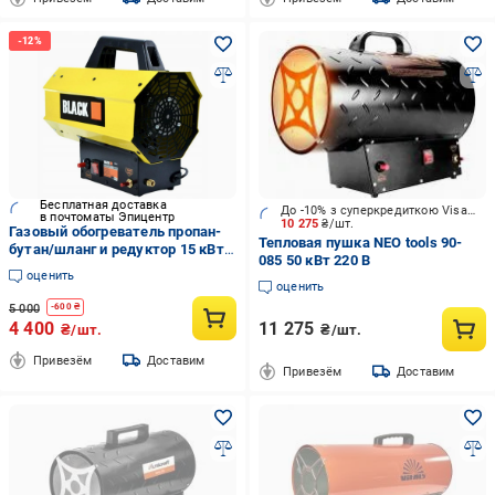
Бесплатная доставка
До -10% з суперкредиткою Visa Вигода
в почтоматы Эпицентр
10 275
₴/шт.
Газовый обогреватель пропан-
Тепловая пушка NEO tools 90-
бутан/шланг и редуктор 15 кВт
085 50 кВт 220 В
Black
оценить
оценить
5 000
-
600
₴
4 400
11 275
₴/шт.
₴/шт.
Привезём
Доставим
Привезём
Доставим