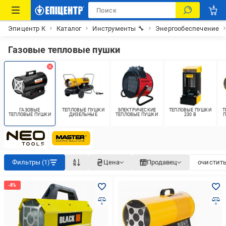
Эпицентр К
Каталог
Инструменты 🔧
Энергообеспечение
Газовые тепловые пушки
ГАЗОВЫЕ
ТЕПЛОВЫЕ ПУШКИ
ЭЛЕКТРИЧЕСКИЕ
ТЕПЛОВЫЕ ПУШКИ
Т
ТЕПЛОВЫЕ ПУШКИ
ДИЗЕЛЬНЫЕ
ТЕПЛОВЫЕ ПУШКИ
230 В
Фильтры (1)
Цена
Продавец
очистить