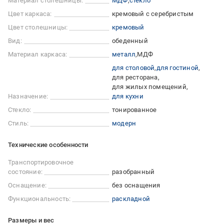
Материал столешницы:
МДФ
стекло
Цвет каркаса:
кремовый с серебристым
Цвет столешницы:
кремовый
Вид:
обеденный
Материал каркаса:
металл
МДФ
для столовой
для гостиной
для ресторана
для жилых помещений
Назначение:
для кухни
Стекло:
тонированное
Стиль:
модерн
Технические особенности
Транспортировочное
состояние:
разобранный
Оснащение:
без оснащения
Функциональность:
раскладной
Размеры и вес