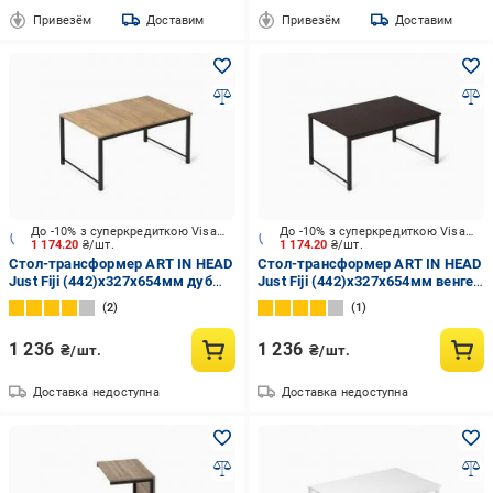
Привезём
Доставим
Привезём
Доставим
До -10% з суперкредиткою Visa Вигода
До -10% з суперкредиткою Visa Вигода
1 174.20
₴/шт.
1 174.20
₴/шт.
Стол-трансформер ART IN HEAD
Стол-трансформер ART IN HEAD
Just Fiji (442)x327x654мм дуб
Just Fiji (442)x327x654мм венге/
крафт золотой/черный
черный
2
1
1 236
1 236
₴/шт.
₴/шт.
Доставка недоступна
Доставка недоступна