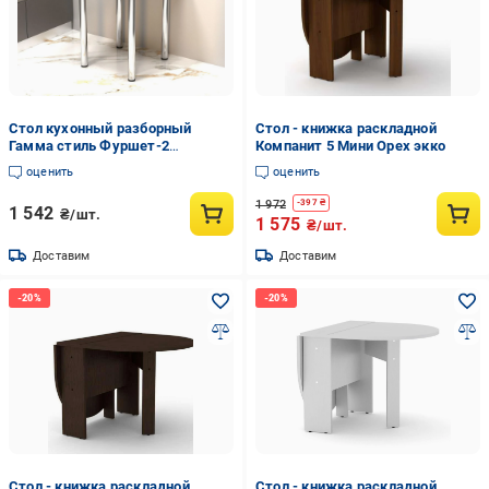
Стол кухонный разборный
Стол - книжка раскладной
Гамма стиль Фуршет-2
Компанит 5 Мини Орех экко
680x680x730 мм Дуб Венге
оценить
оценить
1 972
-
397
₴
1 542
₴/шт.
1 575
₴/шт.
Доставим
Доставим
Стол - книжка раскладной
Стол - книжка раскладной