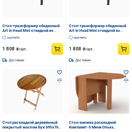
Стол-трансформер обеденный
Стол-трансформер обеденный
Art in Нead Mini откидной из
Art in Нead Mini откидной из
ЛДСП 90х12/38 см Графит/
ЛДСП 90х12/38 см Ателье
оценить
оценить
Серый (TB20070000030)
светлый/Серый
(TB20040000030)
1 808
1 808
₴/шт.
₴/шт.
Доставим
Доставим
Стол раскладной деревянный
Стол-книжка раскладной
покрытый маслом Бук 695x760
Компанит-5 Мини Ольха
мм (16LRSDM)
(60c733e856ed397aa710485f)