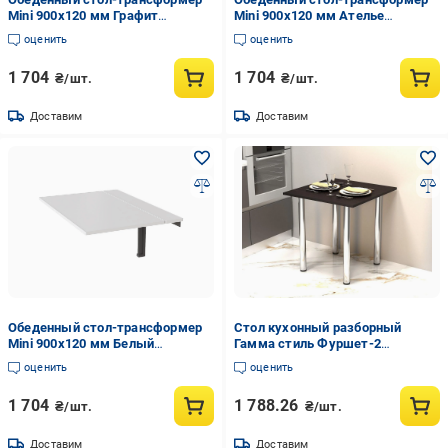
Mini 900x120 мм Графит
Mini 900x120 мм Ателье
(GATB20070000030)
светлый (GATB20040000030)
оценить
оценить
1 704
1 704
₴/шт.
₴/шт.
Доставим
Доставим
Обеденный стол-трансформер
Стол кухонный разборный
Mini 900x120 мм Белый
Гамма стиль Фуршет-2
(GATB20010000030)
680x680x730 мм Дуб Венге
оценить
оценить
(5153)
1 704
1 788.26
₴/шт.
₴/шт.
Доставим
Доставим