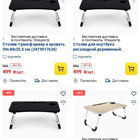
Бесплатная доставка
Бесплатная доставка
в почтоматы Эпицентр
в почтоматы Эпицентр
Столик-трансформер в кровать
Столик для ноутбука
59х40х25,5 см (2479517626)
раскладной деревянный
59х40х25 5 см
оценить
оценить
900
896
-
401
₴
-
397
₴
499
499
₴/шт.
₴/шт.
Привезём
Доставим
Привезём
Доставим
Бесплатная доставка