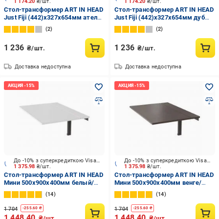
1 174.20
₴/шт.
1 174.20
₴/шт.
Стол-трансформер ART IN HEAD
Стол-трансформер ART IN HEAD
Just Fiji (442)x327x654мм ателье
Just Fiji (442)x327x654мм дуб
светлый/белый
сонома/черный
2
2
1 236
1 236
₴/шт.
₴/шт.
Доставка недоступна
Доставка недоступна
До -10% з суперкредиткою Visa Вигода
До -10% з суперкредиткою Visa Вигода
1 375.98
₴/шт.
1 375.98
₴/шт.
Стол-трансформер ART IN HEAD
Стол-трансформер ART IN HEAD
Мини 500x900x400мм белый/
Мини 500x900x400мм венге/
черный
черный
14
14
1 704
1 704
-
255.60
₴
-
255.60
₴
1 448.40
1 448.40
₴/шт.
₴/шт.