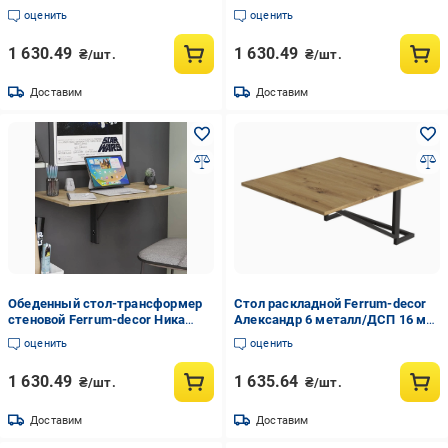
металл/ДСП 16 мм 420x900x500
металл/ДСП 16 мм 420x900x500
оценить
оценить
мм Черный/Бетон (FRD-105170)
мм Черный/Дуб Сан-Марино
(FRD-105165)
1 630.49
1 630.49
₴/шт.
₴/шт.
Доставим
Доставим
Обеденный стол-трансформер
Стол раскладной Ferrum-decor
стеновой Ferrum-decor Ника
Александр 6 металл/ДСП 16 мм
металл/ДСП 16 мм 420x900x500
750x600x700 мм Черный/Дуб
оценить
оценить
мм Черный/Дуб Сонома (FRD-
Артизан (FRD-104897)
105167)
1 630.49
1 635.64
₴/шт.
₴/шт.
Доставим
Доставим