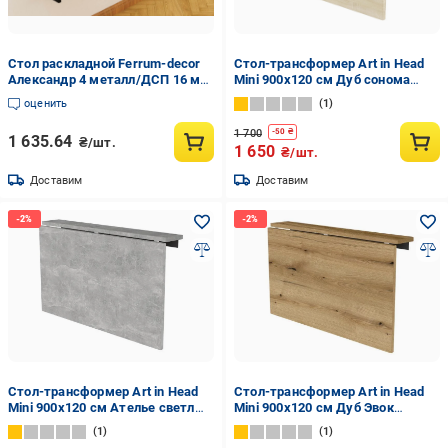
Стол раскладной Ferrum-decor
Стол-трансформер Art in Head
Александр 4 металл/ДСП 16 мм
Mini 900х120 см Дуб сонома
750x600x700 мм Черный/Дуб
(15011381)
оценить
1
Сонома (FRD-104895)
1 700
-
50
₴
1 635.64
₴/шт.
1 650
₴/шт.
Доставим
Доставим
Стол-трансформер Art in Head
Стол-трансформер Art in Head
Mini 900х120 см Ателье светлый
Mini 900х120 см Дуб Эвок
(17831970)
(17831973)
1
1