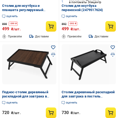
в почтоматы Эпицентр
Столик для ноутбука и
Столик для ноутбука
планшета регулируемый
переносной (2479517624)
раскладной
оценить
оценить
898
892
-
399
₴
-
393
₴
499
499
₴/шт.
₴/шт.
Привезём
Доставим
Привезём
Доставим
Поднос-столик деревянный
Столик деревянный раскладной
раскладной для завтрака в
для завтрака в постель
кровать 53х32х22 см
53х32х22 см
оценить
оценить
720
730
₴/шт.
₴/шт.