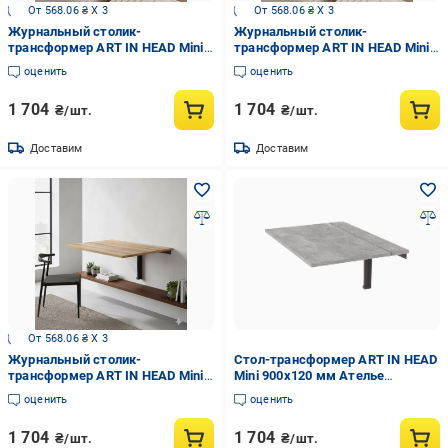
От 568.06 ₴ X 3
От 568.06 ₴ X 3
Журнальный столик-
Журнальный столик-
трансформер ART IN HEAD Mini
трансформер ART IN HEAD Mini
900x120-500 мм Графит
900x120-500 мм Белый
оценить
оценить
бриллиант
1 704
1 704
₴/шт.
₴/шт.
Доставим
Доставим
От 568.06 ₴ X 3
Журнальный столик-
Стол-трансформер ART IN HEAD
трансформер ART IN HEAD Mini
Mini 900x120 мм Ателье
900x120-500 мм Дуб Эвок
светлый (TB20040000030)
оценить
оценить
1 704
1 704
₴/шт.
₴/шт.