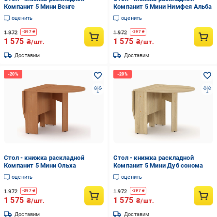
Компанит 5 Мини Венге
Компанит 5 Мини Нимфея Альба
оценить
оценить
1 972
1 972
-
397
₴
-
397
₴
1 575
1 575
₴/шт.
₴/шт.
Доставим
Доставим
Стол - книжка раскладной
Стол - книжка раскладной
Компанит 5 Мини Ольха
Компанит 5 Мини Дуб сонома
оценить
оценить
1 972
1 972
-
397
₴
-
397
₴
1 575
1 575
₴/шт.
₴/шт.
Доставим
Доставим