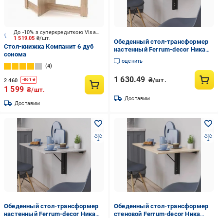
До -10% з суперкредиткою Visa Вигода
1 519.05
₴/шт.
Обеденный стол-трансформер
Стол-книжка Компанит 6 дуб
настенный Ferrum-decor Ника
сонома
металл/ДСП 16 мм 420x900x500
оценить
мм Черный/Дуб Артизан (FRD-
4
105169)
1 630.49
₴/шт.
2 460
-
861
₴
1 599
₴/шт.
Доставим
Доставим
Обеденный стол-трансформер
Обеденный стол-трансформер
настенный Ferrum-decor Ника
стеновой Ferrum-decor Ника