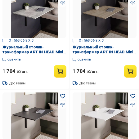
От 568.06 ₴ X 3
От 568.06 ₴ X 3
Журнальный столик-
Журнальный столик-
трансформер ART IN HEAD Mini
трансформер ART IN HEAD Mini
900x120-500 мм Ателье
900x120-500 мм Дуб сонома
оценить
оценить
светлый
1 704
1 704
₴/шт.
₴/шт.
Доставим
Доставим