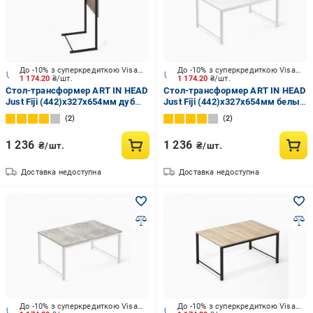
До -10% з суперкредиткою Visa Вигода
До -10% з суперкредиткою Visa Вигода
1 174.20
₴/шт.
1 174.20
₴/шт.
Стол-трансформер ART IN HEAD
Стол-трансформер ART IN HEAD
Just Fiji (442)x327x654мм дуб
Just Fiji (442)x327x654мм белый
ривьера/черный
бриллиант/черный
2
2
1 236
1 236
₴/шт.
₴/шт.
Доставка недоступна
Доставка недоступна
До -10% з суперкредиткою Visa Вигода
До -10% з суперкредиткою Visa Вигода