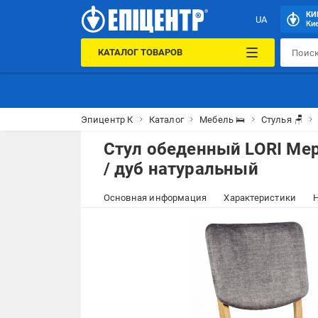
КИ
UA
Кие
КАТАЛОГ ТОВАРОВ
Эпицентр К
Каталог
Мебель 🛌
Стулья 🪑
Стул обеденный LORI Мери
/ дуб натуральный
Основная информация
Характеристики
Н