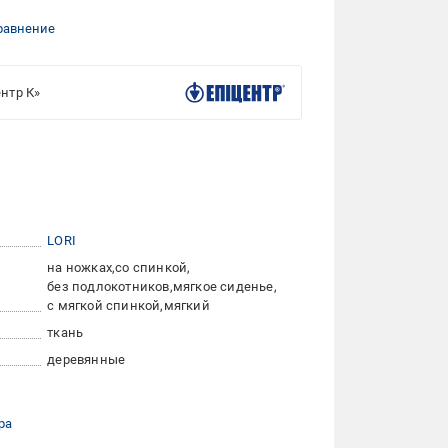
равнение
нтр К»
LORI
на ножках
со спинкой
без подлокотников
мягкое сиденье
с мягкой спинкой
мягкий
ткань
деревянные
ра