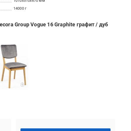
1010x510x670 мм
14000 г
cora Group Vogue 16 Graphite графит / дуб