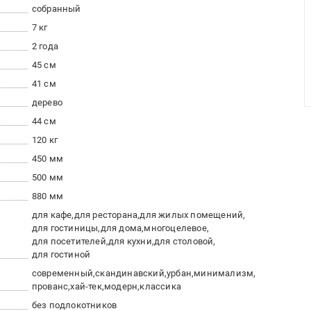
собранный
7 кг
2 года
45 см
41 см
дерево
44 см
120 кг
450 мм
500 мм
880 мм
для кафе
для ресторана
для жилых помещений
для гостиницы
для дома
многоцелевое
для посетителей
для кухни
для столовой
для гостиной
современный
скандинавский
урбан
минимализм
прованс
хай-тек
модерн
классика
без подлокотников