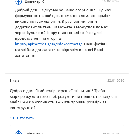
Епіцентр К
15.02.2026
Добрий день! Дякуємо за Ваше звернення. Під час
формування на сайті, система повідомляє терміни
виконання замовлення. В разі виникнення
додаткових питань Ви можете звернутися до нас
через будь-який із зручних каналів зв'язку, які
представлені на сторінці
https://epicentrk.ua/ua/info/contacts/.
Наші фахівці
готові Вам допомогти та відповісти на всі Ваші
запитання.
Ігор
22.01.2026
Доброго дня. Який колір верхньої стільниці? Треба
маркіровку для того, щоб розуміти чи підійде під існуючі
меблі. Чи є можливість змінити трошки розміри та
конструкцію?
Ответить
Епіцентр К
24.01.2026