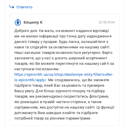
Ответить
Епіцентр К
22.08.2024
Доброго дня. На жаль, на момент надання відповіді
ми не маємо інформації про точну дату надходження
даного товару у продаж. Будь ласка, залишайтеся з
нами та слідкуйте за оновленнями на нашому сайті.
Наші залишки товарів оновлюються регулярно. Варто
зазначити, що у нас є досить широкий асортимент
товарів, які Ви можете переглянути на нашому сайті за
наступним посиланням:
https://epicentrk.ua/ua/shop/obedennye-stoly/filter/seller-
is-epicentrk/apply/.
Ми сподіваємось, що Ви зможете
підібрати товар, який Вас зацікавить та приверне
Вашу увагу. Для більш зручного пошуку та підбору
товарів, ми рекомендуємо скористатись фільтрами,
які розміщені в правій частині сторінки, а також
сортуванням, яке доступне на нашому сайті. Ці функції
допоможуть Вам швидше знайти та підібрати
потрібний товар за різними параметрами.