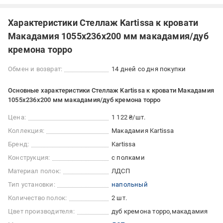
Характеристики Стеллаж Kartissa к кровати
Макадамия 1055х236х200 мм макадамия/дуб
кремона торро
Обмен и возврат:
14 дней со дня покупки
Основные характеристики Стеллаж Kartissa к кровати Макадамия
1055х236х200 мм макадамия/дуб кремона торро
Цена:
1 122 ₴/шт.
Коллекция:
Макадамия Kartissa
Бренд:
Kartissa
Конструкция:
с полками
Материал полок:
ЛДСП
Тип установки:
напольный
Количество полок:
2 шт.
Цвет производителя:
дуб кремона торро
макадамия