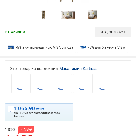
В наличии
КОД
80738223
-5% з суперкредиткою VISA Вигода
-5% для бізнесу з VISA
Этот товар из коллекции
Макадамия Kartissa
1 065.90
₴/шт.
До -10% з суперкредиткою Visa
Вигода
-
198
₴
1 320