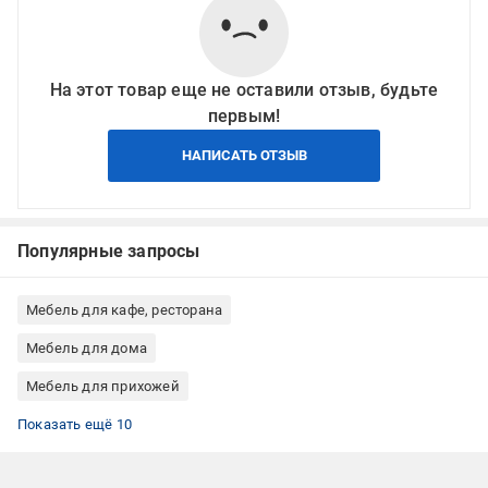
На этот товар еще не оставили отзыв, будьте
первым!
НАПИСАТЬ ОТЗЫВ
Популярные запросы
Мебель для кафе, ресторана
Мебель для дома
Мебель для прихожей
Этажерки для игрушек
Этажерки напольные
Этажерки лофт
Этажерки ДСП
Этажерки для дома
Этажерки для спальни
Этажерки для офиса
Этажерки для прихожей
Этажерки для детской комнаты
Этажерки для балкона
Показать ещё 10