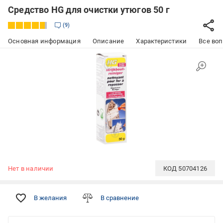
Средство HG для очистки утюгов 50 г
9
Основная информация
Описание
Характеристики
Все воп
Нет в наличии
КОД
50704126
В желания
В сравнение