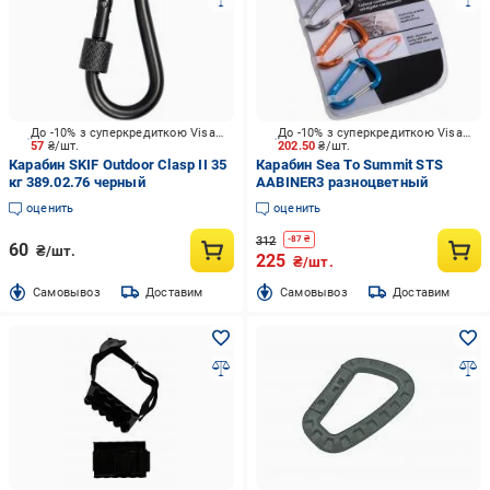
До -10% з суперкредиткою Visa Вигода
До -10% з суперкредиткою Visa Вигода
57
₴/шт.
202.50
₴/шт.
Карабин SKIF Outdoor Clasp II 35
Карабин Sea To Summit STS
кг 389.02.76 черный
AABINER3 разноцветный
оценить
оценить
312
-
87
₴
60
₴/шт.
225
₴/шт.
Cамовывоз
Доставим
Cамовывоз
Доставим