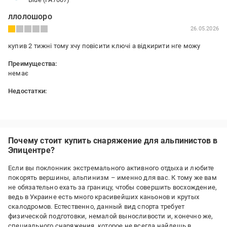
ллолошоро
26.05.2026
купив 2 тижні тому хчу повісити ключі а відкирити нге можу
Преимущества:
немає
Недостатки:
якість , ціна
Почему стоит купить снаряжение для альпинистов в
Эпицентре?
Если вы поклонник экстремального активного отдыха и любите
покорять вершины, альпинизм – именно для вас. К тому же вам
не обязательно ехать за границу, чтобы совершить восхождение,
ведь в Украине есть много красивейших каньонов и крутых
скалодромов. Естественно, данный вид спорта требует
физической подготовки, немалой выносливости и, конечно же,
специального снаряжения, которое не всегда найдешь в