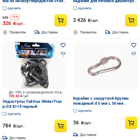
мм из низкоуглеродистой стали
падения для бечевок диаметром
5299С 5 шт. Белый цинк
10-11 мм Олива (FA 9009)
оценить
оценить
(34965373)
345
-
19
₴
2 426
₴/шт.
326
₴/шт.
Привезём
Доставим
Привезём
Доставим
До -10% з суперкредиткою Visa Вигода
705.60
₴/шт.
Карабин с закруткой Крупин
Ледоступы Yaktrax WinterTrax
пожарный d 5 мм L 50 мм
р.OS 8115 черный
(36594)
оценить
оценить
36
₴/шт.
784
₴/шт.
Доставим
Доставим