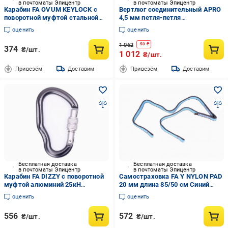
в почтоматы Эпицентр
в почтоматы Эпицентр
Карабин FA OVUM KEYLOCK с
Вертлюг соединительный APRO
поворотной муфтой стальной
4,5 мм петля-петля
нагрузки прямая 30kN
никелированное покрытие 20
оценить
оценить
поперечная 9kN (FA 8007)
шт. (652491)
1 062
-
50
₴
374
₴/шт.
1 012
₴/шт.
Привезём
Доставим
Привезём
Доставим
Бесплатная доставка
Бесплатная доставка
в почтоматы Эпицентр
в почтоматы Эпицентр
Карабин FA DIZZY с поворотной
Самостраховка FA Y NYLON PAD
муфтой алюминий 25кН
20 мм длина 85/50 см Синий
поперечный 10кН Серый (FA
(8585053830816)
оценить
оценить
7102)
556
572
₴/шт.
₴/шт.