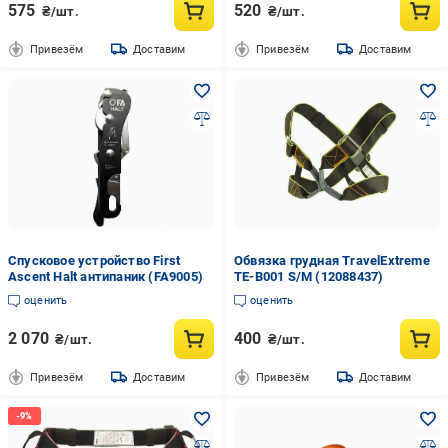
575
520
₴/шт.
₴/шт.
Привезём
Доставим
Привезём
Доставим
Спусковое устройство First
Обвязка грудная TravelExtreme
Ascent Halt антипаник (FA9005)
TE-B001 S/M (12088437)
оценить
оценить
2 070
400
₴/шт.
₴/шт.
Привезём
Доставим
Привезём
Доставим