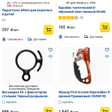
До -10% з суперкредиткою Visa Вигода
-5% для бізнесу з VISA
244.15
₴/шт.
Карабин тактический D-
Ледоступы Altern для взрослых
образный пластиковый 56х86
и детей
мм пластик 1 шт.
1
1
102
₴/шт.
257
₴/шт.
Cамовывоз
Доставим
Cамовывоз
Доставим
Бесплатная доставка
в почтоматы Эпицентр
Восьмерка FA с фиксатором
Жумар First Ascent Ropewalker R
стальная Черный разрывная
правый Пранжевый (FA9001R)
нагрузка 30kN (FA 6008)
оценить
оценить
688
1 845
₴/шт.
₴/шт.