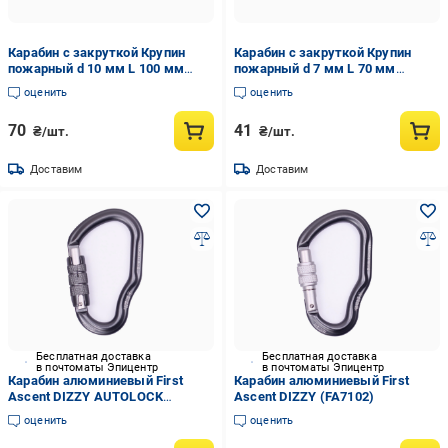
Карабин с закруткой Крупин
Карабин с закруткой Крупин
пожарный d 10 мм L 100 мм
пожарный d 7 мм L 70 мм
(578705)
(75009)
оценить
оценить
70
41
₴/шт.
₴/шт.
Доставим
Доставим
Бесплатная доставка
Бесплатная доставка
в почтоматы Эпицентр
в почтоматы Эпицентр
Карабин алюминиевый First
Карабин алюминиевый First
Ascent DIZZY AUTOLOCK
Ascent DIZZY (FA7102)
(FA7101)
оценить
оценить