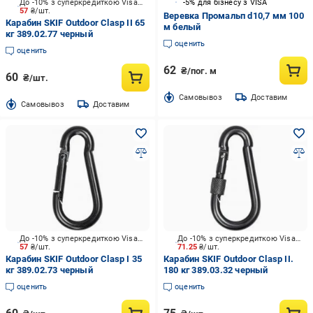
До -10% з суперкредиткою Visa Вигода
-5% для бізнесу з VISA
57
₴/шт.
Веревка Промальп d10,7 мм 100
Карабин SKIF Outdoor Clasp II 65
м белый
кг 389.02.77 черный
оценить
оценить
62
₴/пог. м
60
₴/шт.
Cамовывоз
Доставим
Cамовывоз
Доставим
До -10% з суперкредиткою Visa Вигода
До -10% з суперкредиткою Visa Вигода
57
₴/шт.
71.25
₴/шт.
Карабин SKIF Outdoor Clasp I 35
Карабин SKIF Outdoor Clasp II.
кг 389.02.73 черный
180 кг 389.03.32 черный
оценить
оценить