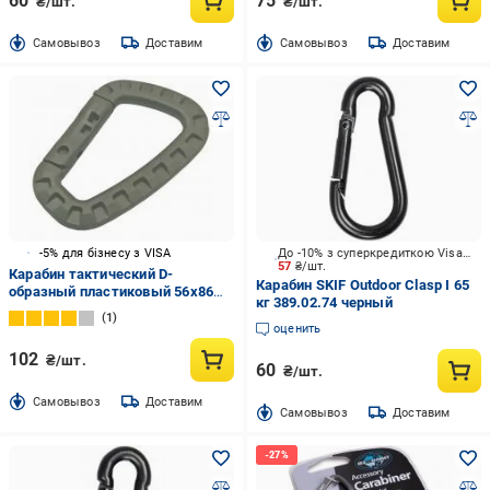
60
75
₴/шт.
₴/шт.
Cамовывоз
Доставим
Cамовывоз
Доставим
-5% для бізнесу з VISA
До -10% з суперкредиткою Visa Вигода
57
₴/шт.
Карабин тактический D-
Карабин SKIF Outdoor Clasp I 65
образный пластиковый 56х86
кг 389.02.74 черный
мм койот. пластик 1 шт.
1
оценить
102
₴/шт.
60
₴/шт.
Cамовывоз
Доставим
Cамовывоз
Доставим