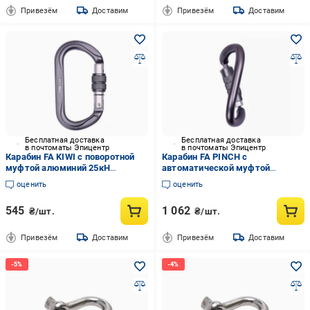
Привезём
Доставим
Привезём
Доставим
Бесплатная доставка
Бесплатная доставка
в почтоматы Эпицентр
в почтоматы Эпицентр
Карабин FA KIWI с поворотной
Карабин FA PINCH с
муфтой алюминий 25кН
автоматической муфтой
поперечный 8кН Серый (FA
алюминий спиралевидный
оценить
оценить
7105)
нагрузка прямая 25кН
поперечная 8кН (FA 7107)
545
1 062
₴/шт.
₴/шт.
Привезём
Доставим
Привезём
Доставим