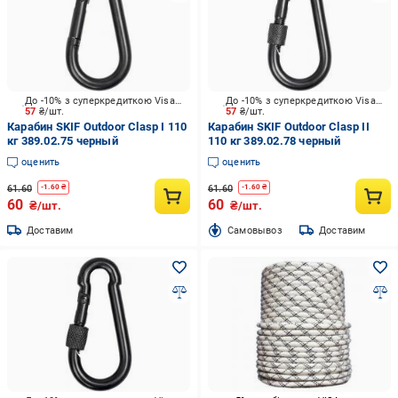
До -10% з суперкредиткою Visa Вигода
До -10% з суперкредиткою Visa Вигода
57
₴/шт.
57
₴/шт.
Карабин SKIF Outdoor Clasp I 110
Карабин SKIF Outdoor Clasp II
кг 389.02.75 черный
110 кг 389.02.78 черный
оценить
оценить
61.60
61.60
-
1.60
₴
-
1.60
₴
60
60
₴/шт.
₴/шт.
Доставим
Cамовывоз
Доставим