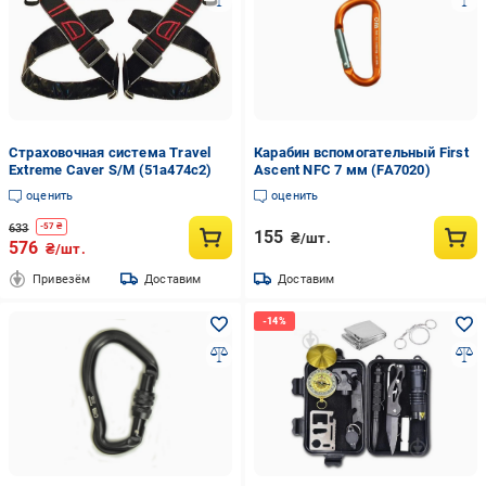
Страховочная система Travel
Карабин вспомогательный First
Extreme Caver S/M (51a474c2)
Ascent NFC 7 мм (FA7020)
оценить
оценить
633
-
57
₴
155
₴/шт.
576
₴/шт.
Привезём
Доставим
Доставим