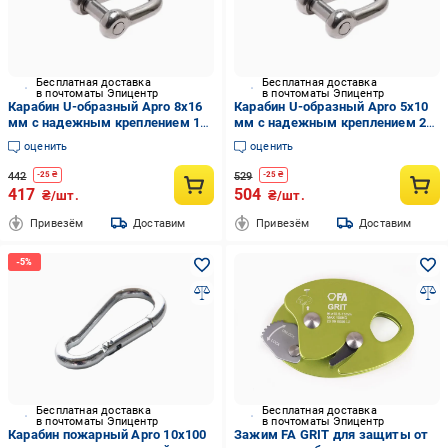
Бесплатная доставка
Бесплатная доставка
в почтоматы Эпицентр
в почтоматы Эпицентр
Карабин U-образный Apro 8х16
Карабин U-образный Apro 5х10
мм с надежным креплением 10
мм с надежным креплением 20
шт. Белый цинк (34965137)
шт. Белый цинк (34965370)
оценить
оценить
442
529
-
25
₴
-
25
₴
417
504
₴/шт.
₴/шт.
Привезём
Доставим
Привезём
Доставим
Бесплатная доставка
Бесплатная доставка
в почтоматы Эпицентр
в почтоматы Эпицентр
Карабин пожарный Apro 10х100
Зажим FA GRIT для защиты от