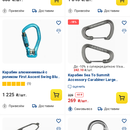
Привезём
Доставим
Привезём
Доставим
До -10% з суперкредиткою Visa Вигода
242.10
₴/шт.
Карабин алюминиевый с
Карабин Sea To Summit
роликом First Ascent Swing Blue
Accessory Carabiner Large
(FA7017)
1
Titanium 2 шт. STS ATD0140-
оценить
00122101 серый
1 225
₴/шт.
329
-
60
₴
269
₴/шт.
Привезём
Доставим
Cамовывоз
Доставим