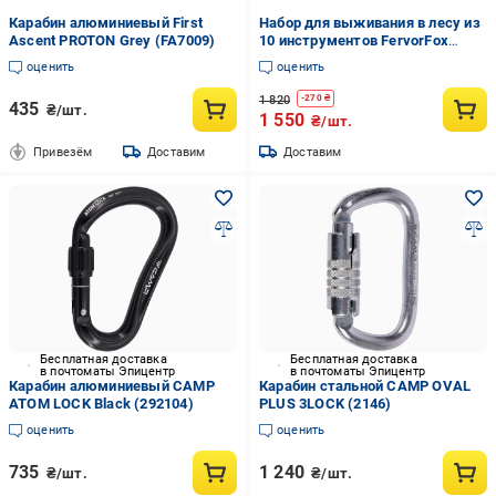
Карабин алюминиевый First
Набор для выживания в лесу из
Ascent PROTON Grey (FA7009)
10 инструментов FervorFox
Emak ST-10 (100138)
оценить
оценить
1 820
-
270
₴
435
₴/шт.
1 550
₴/шт.
Привезём
Доставим
Доставим
Бесплатная доставка
Бесплатная доставка
в почтоматы Эпицентр
в почтоматы Эпицентр
Карабин алюминиевый CAMP
Карабин стальной CAMP OVAL
ATOM LOCK Black (292104)
PLUS 3LOCK (2146)
оценить
оценить
735
1 240
₴/шт.
₴/шт.