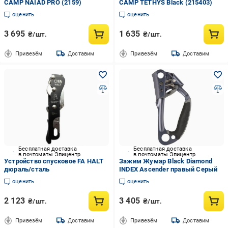
CAMP NAIAD PRO (2159)
CAMP TETHYS Black (215403)
оценить
оценить
3 695
1 635
₴/шт.
₴/шт.
Привезём
Доставим
Привезём
Доставим
Бесплатная доставка
Бесплатная доставка
в почтоматы Эпицентр
в почтоматы Эпицентр
Устройство спусковое FA HALT
Зажим Жумар Black Diamond
дюраль/сталь
INDEX Ascender правый Серый
оценить
оценить
2 123
3 405
₴/шт.
₴/шт.
Привезём
Доставим
Привезём
Доставим