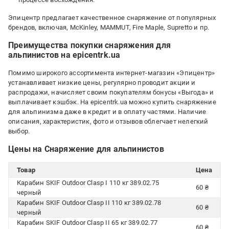
Эпицентр предлагает качественное снаряжение от популярных
брендов, включая, McKinley, MAMMUT, Fire Maple, Supretto и пр.
Преимущества покупки снаряжения для
альпинистов на epicentrk.ua
Помимо широкого ассортимента интернет-магазин «Эпицентр»
устанавливает низкие цены, регулярно проводит акции и
распродажи, начисляет своим покупателям бонусы «Выгода» и
выплачивает кэшбэк. На epicentrk.ua можно купить снаряжение
для альпинизма даже в кредит и в оплату частями. Наличие
описания, характеристик, фото и отзывов облегчает нелегкий
выбор.
Цены на Снаряжение для альпинистов
Товар
Цена
Карабин SKIF Outdoor Clasp I 110 кг 389.02.75
60 ₴
черный
Карабин SKIF Outdoor Clasp II 110 кг 389.02.78
60 ₴
черный
Карабин SKIF Outdoor Clasp II 65 кг 389.02.77
60 ₴