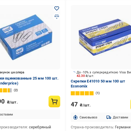
акунок школяра
До -10% з суперкредиткою Visa В
42.30
₴/шт.
ки оцинкованные 25 мм 100 шт.
Скрепки E41010 50 мм 100 шт
nderprice)
Economix
2
1
90
₴/шт.
47
₴/шт.
оставим
Cамовывоз
Доставим
производителя
серебряный
Страна-производитель
Германи