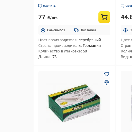
оценить
оце
77
44.
₴/шт.
Cамовывоз
Доставим
C
Цвет производителя
серебряный
Цвет 
Страна-производитель
Германия
Стран
Количество в упаковке
50
Колич
Длина
78
Вид
п