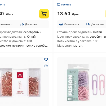
нить
оценить
80
13.60
₴/шт.
₴/шт.
амовывоз
Доставим
Cамовывоз
Доставим
производителя
серебряный
Страна-производитель
Китай
а-производитель
Китай
Цвет производителя
серебрян
ество в упаковке
100
Количество в упаковке
100
лоские металлические серебристые
Материал
металл