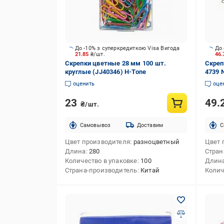
До -10% з суперкредиткою Visa Вигода
До 
21.85
₴/шт.
46
Скрепки цветные 28 мм 100 шт.
Скреп
круглые (JJ40346) H-Tone
4739
оценить
оце
23
49.
₴/шт.
Cамовывоз
Доставим
C
Цвет производителя
разноцветный
Цвет 
Длина
280
Стран
Количество в упаковке
100
Длин
Страна-производитель
Китай
Колич