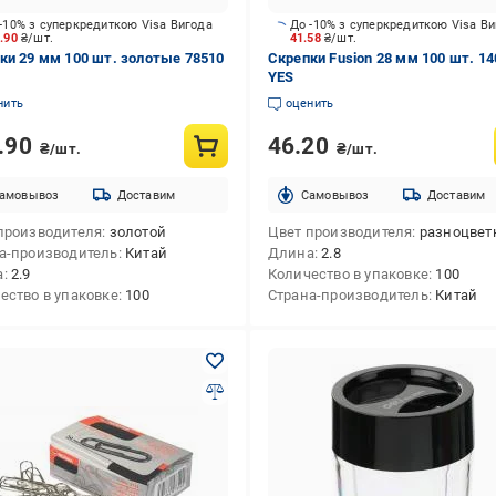
-10% з суперкредиткою Visa Вигода
До -10% з суперкредиткою Visa В
2.90
₴/шт.
41.58
₴/шт.
ки 29 мм 100 шт. золотые 78510
Скрепки Fusion 28 мм 100 шт. 1
YES
нить
оценить
.90
46.20
₴/шт.
₴/шт.
амовывоз
Доставим
Cамовывоз
Доставим
производителя
золотой
Цвет производителя
разноцве
а-производитель
Китай
Длина
2.8
а
2.9
Количество в упаковке
100
ество в упаковке
100
Страна-производитель
Китай