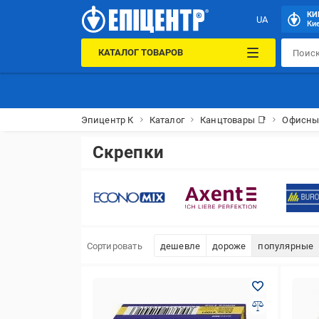
КИ
UA
Кие
КАТАЛОГ ТОВАРОВ
Эпицентр К
Каталог
Канцтовары 📑
Офисны
Скрепки
Сортировать
дешевле
дороже
популярные