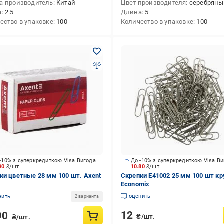
а-производитель
Китай
Цвет производителя
серебрян
а
2.5
Длина
5
ество в упаковке
100
Количество в упаковке
100
-10% з суперкредиткою Visa Вигода
До -10% з суперкредиткою Visa В
.90
₴/шт.
10.80
₴/шт.
ки цветные 28 мм 100 шт. Axent
Скрепки E41002 25 мм 100 шт к
Economix
оценить
нить
2 варианта
12
90
₴/шт.
₴/шт.