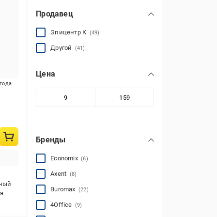
Продавец
Эпицентр К
(49)
Другой
(41)
Цена
игода
Бренды
Economix
(6)
Axent
(8)
тный
Buromax
(22)
я
4Office
(9)