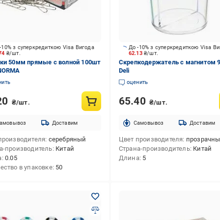
-10% з суперкредиткою Visa Вигода
До -10% з суперкредиткою Visa В
.74
₴/шт.
62.13
₴/шт.
ки 50мм прямые с волной 100шт
Скрепкодержатель с магнитом 
 NORMA
Deli
нить
оценить
20
65.40
₴/шт.
₴/шт.
амовывоз
Доставим
Cамовывоз
Доставим
производителя
серебряный
Цвет производителя
прозрачн
а-производитель
Китай
Страна-производитель
Китай
а
0.05
Длина
5
ество в упаковке
50