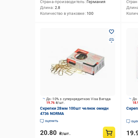
Страна-производитель
Германия
Стран
Длина
2.8
Длин
Количество в упаковке
100
Колич
До -10% з суперкредиткою Visa Вигода
До 
19.76
₴/шт.
18
Скрепки 28мм 100шт челнок омидн
Скреп
4736 NORMA
оценить
оце
20.80
19.
₴/шт.