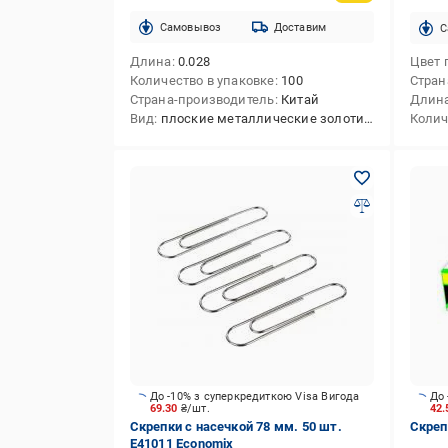
Cамовывоз
Доставим
C
Длина
0.028
Цвет 
Количество в упаковке
100
Стран
Страна-производитель
Китай
Длин
Вид
плоские металлические золотистые
Колич
До -10% з суперкредиткою Visa Вигода
До 
69.30
₴/шт.
42
Скрепки с насечкой 78 мм. 50 шт.
Скреп
E41011 Economix