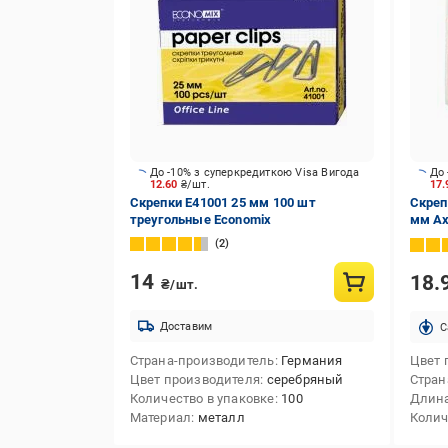
До -10% з суперкредиткою Visa Вигода
До 
12.60
₴/шт.
17
Скрепки E41001 25 мм 100 шт
Скреп
треугольные Economix
мм Ax
2
14
18.
₴/шт.
Доставим
C
Страна-производитель
Германия
Цвет 
Цвет производителя
серебряный
Стран
Количество в упаковке
100
Длин
Материал
металл
Колич