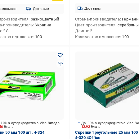
Доставим
амовывоз
Доставим
производителя
разноцветный
Страна-производитель
Германи
а-производитель
Украина
Цвет производителя
серебрян
а
2.8
Длина
2
ество в упаковке
100
Количество в упаковке
100
-10% з суперкредиткою Visa Вигода
До -10% з суперкредиткою Visa В
.56
₴/шт.
12.92
₴/шт.
ки 50 мм 100 шт. 4-324
Скрепки треугольные 25 мм 100
4-320 4Office