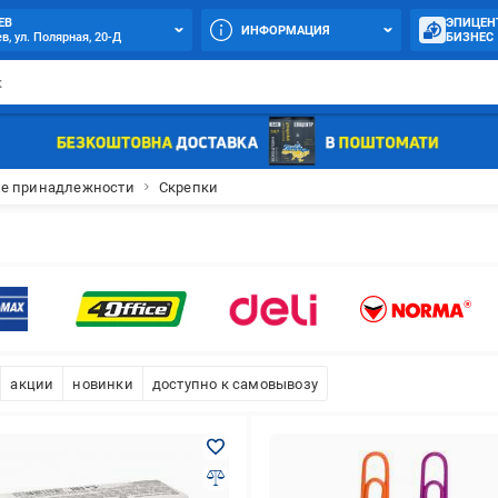
ЕВ
ЭПИЦЕН
ИНФОРМАЦИЯ
в, ул. Полярная, 20-Д
БИЗНЕС
е принадлежности
Скрепки
акции
новинки
доступно к самовывозу