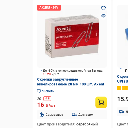
До -10% з суперкредиткою Visa Вигода
П
15.20
₴/шт.
Скреп
Скрепки закругленные
UP! (U
никелированные 28 мм 100 шт. Axent
оценить
15.
20
-
4
₴
16
₴/шт.
Д
Cамовывоз
Доставим
Цвет производителя
серебряный
Цвет 