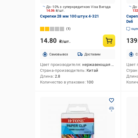
До -10% з суперкредиткою Visa Вигода
До 
14.06
₴/шт.
13
Скрепки 28 мм 100 штук 4-321
Скреп
Deli
1
оце
14.80
139
₴/шт.
Cамовывоз
Доставим
C
Цвет производителя
нержавеющая сталь
Цвет 
Страна-производитель
Китай
Стран
Длина
2.8
Длин
Количество в упаковке
100
Колич