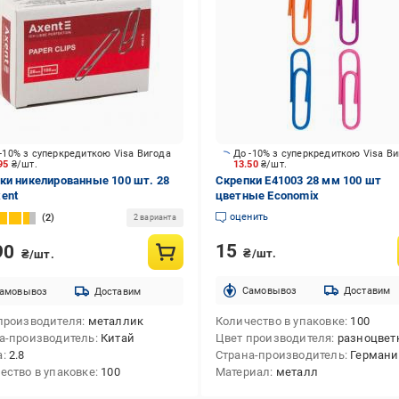
-10% з суперкредиткою Visa Вигода
До -10% з суперкредиткою Visa В
.95
₴/шт.
13.50
₴/шт.
ки никелированные 100 шт. 28
Скрепки E41003 28 мм 100 шт
ent
цветные Economix
оценить
2
2 варианта
15
90
₴/шт.
₴/шт.
Cамовывоз
Доставим
амовывоз
Доставим
производителя
металлик
Количество в упаковке
100
а-производитель
Китай
Цвет производителя
разноцве
а
2.8
Страна-производитель
Германи
ество в упаковке
100
Материал
металл