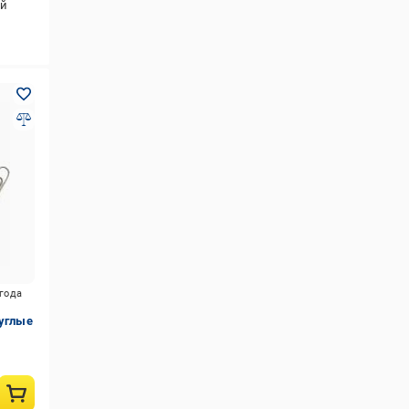
ый
игода
руглые