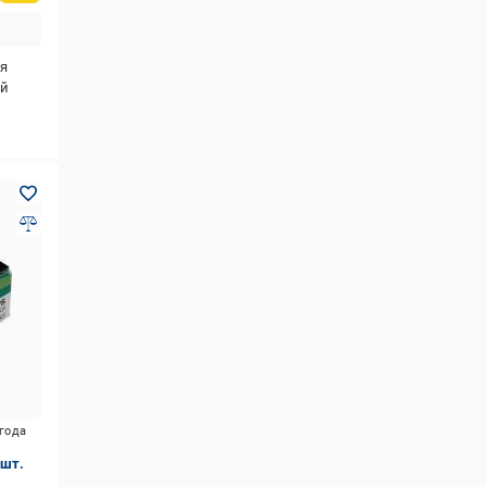
я
ый
игода
 шт.