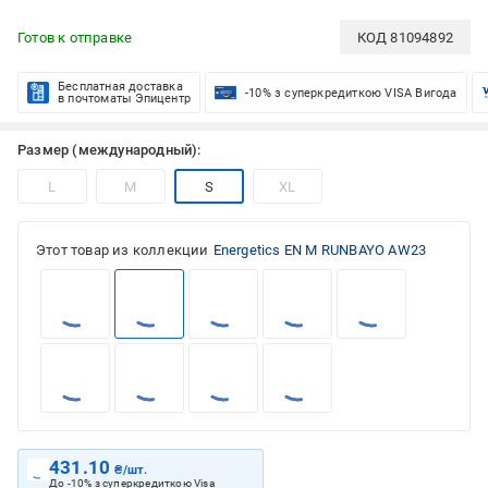
Готов к отправке
КОД
81094892
Бесплатная доставка
-10% з суперкредиткою VISA Вигода
в почтоматы Эпицентр
Размер (международный):
L
M
S
XL
Этот товар из коллекции
Energetics EN M RUNBAYO AW23
431.10
₴/шт.
До -10% з суперкредиткою Visa