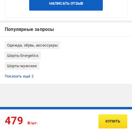
НАПИСАТЬ ОТЗЫВ
Популярные запросы
Одежда, обувь, аксессуары
Шорты Energetics
Шорты мужские
Шорты новой коллекции
Шорты размер S
Показать ещё 2
Подписывайтесь, чтобы узнавать первым об акцияx и
479
предложениях:
КУПИТЬ
₴/шт.