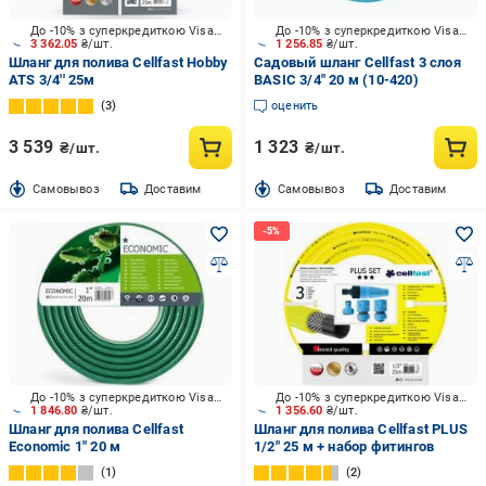
До -10% з суперкредиткою Visa Вигода
До -10% з суперкредиткою Visa Вигода
3 362.05
₴/шт.
1 256.85
₴/шт.
Шланг для полива Cellfast Hobby
Садовый шланг Cellfast 3 слоя
ATS 3/4'' 25м
BASIC 3/4" 20 м (10-420)
3
оценить
3 539
1 323
₴/шт.
₴/шт.
Cамовывоз
Доставим
Cамовывоз
Доставим
До -10% з суперкредиткою Visa Вигода
До -10% з суперкредиткою Visa Вигода
1 846.80
₴/шт.
1 356.60
₴/шт.
Шланг для полива Cellfast
Шланг для полива Cellfast PLUS
Economic 1" 20 м
1/2" 25 м + набор фитингов
1
2