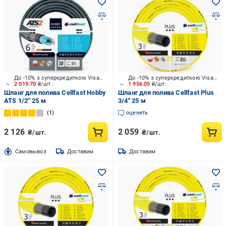
До -10% з суперкредиткою Visa Вигода
До -10% з суперкредиткою Visa Вигода
2 019.70
₴/шт.
1 956.05
₴/шт.
Шланг для полива Cellfast Hobby
Шланг для полива Cellfast Plus
ATS 1/2'' 25 м
3/4'' 25 м
1
оценить
2 126
2 059
₴/шт.
₴/шт.
Cамовывоз
Доставим
Доставим