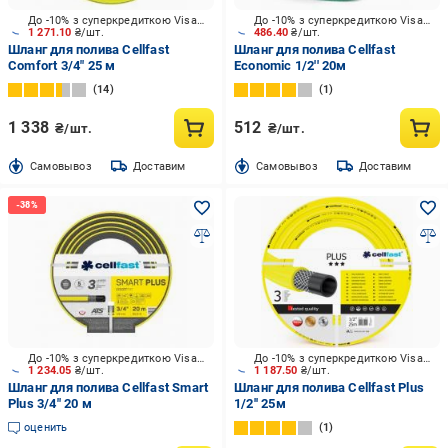
До -10% з суперкредиткою Visa Вигода
До -10% з суперкредиткою Visa Вигода
1 271.10
₴/шт.
486.40
₴/шт.
Шланг для полива Cellfast
Шланг для полива Cellfast
Comfort 3/4" 25 м
Economic 1/2'' 20м
14
1
1 338
512
₴/шт.
₴/шт.
Cамовывоз
Доставим
Cамовывоз
Доставим
До -10% з суперкредиткою Visa Вигода
До -10% з суперкредиткою Visa Вигода
1 234.05
₴/шт.
1 187.50
₴/шт.
Шланг для полива Cellfast Smart
Шланг для полива Cellfast Plus
Plus 3/4" 20 м
1/2'' 25м
оценить
1