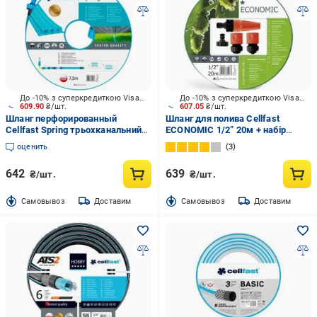
До -10% з суперкредиткою Visa Вигода
До -10% з суперкредиткою Visa Вигода
609.90
₴/шт.
607.05
₴/шт.
Шланг перфорированный
Шланг для полива Cellfast
Cellfast Spring трьохканальний
ECONOMIC 1/2” 20м + набір
7.5 м
фітингів
оценить
3
642
639
₴/шт.
₴/шт.
Cамовывоз
Доставим
Cамовывоз
Доставим