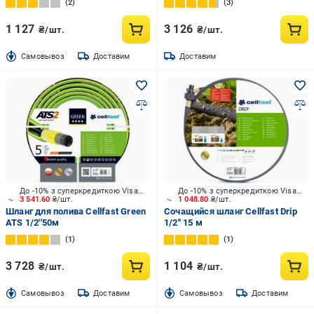
2
3
1 127
3 126
₴/шт.
₴/шт.
Cамовывоз
Доставим
Доставим
До -10% з суперкредиткою Visa Вигода
До -10% з суперкредиткою Visa Вигода
3 541.60
₴/шт.
1 048.80
₴/шт.
Шланг для полива Cellfast Green
Сочащийся шланг Cellfast Drip
ATS 1/2''50м
1/2'' 15 м
1
1
3 728
1 104
₴/шт.
₴/шт.
Cамовывоз
Доставим
Cамовывоз
Доставим