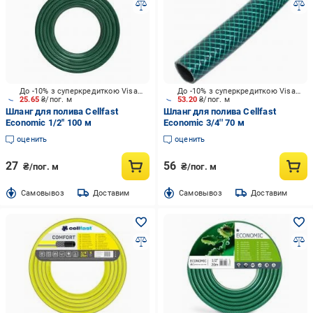
До -10% з суперкредиткою Visa Вигода
До -10% з суперкредиткою Visa Вигода
25.65
₴/пог. м
53.20
₴/пог. м
Шланг для полива Cellfast
Шланг для полива Cellfast
Economic 1/2" 100 м
Economic 3/4'' 70 м
оценить
оценить
27
56
₴/пог. м
₴/пог. м
Cамовывоз
Доставим
Cамовывоз
Доставим