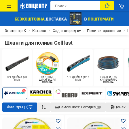
Эпицентр К
Каталог
Сад и огород 🏡
Полив и орошение
Шланги для полива Cellfast
3/4 ДЮЙМА (20
САДОВЫЕ
1/2 ДЮЙМА (12,7
ШЛАНГИ ДЛЯ
ММ)
ШЛАНГИ ДЛЯ
ММ)
КАПЕЛЬНОГО
ПОЛИВА
ПОЛИВА
Фильтры (1)
Самовывоз:
Сегодня
Цена