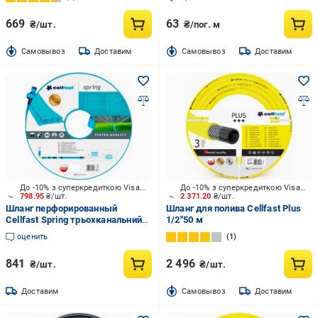
669
63
₴/шт.
₴/пог. м
Cамовывоз
Доставим
Cамовывоз
Доставим
До -10% з суперкредиткою Visa Вигода
До -10% з суперкредиткою Visa Вигода
798.95
₴/шт.
2 371.20
₴/шт.
Шланг перфорированный
Шланг для полива Cellfast Plus
Cellfast Spring трьохканальний
1/2''50 м
15 м
оценить
1
841
2 496
₴/шт.
₴/шт.
Доставим
Cамовывоз
Доставим