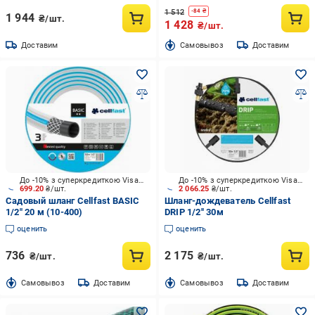
1 512
-
84
₴
1 944
₴/шт.
1 428
₴/шт.
Доставим
Cамовывоз
Доставим
До -10% з суперкредиткою Visa Вигода
До -10% з суперкредиткою Visa Вигода
699.20
₴/шт.
2 066.25
₴/шт.
Садовый шланг Cellfast BASIC
Шланг-дождеватель Cellfast
1/2" 20 м (10-400)
DRIP 1/2'' 30м
оценить
оценить
736
2 175
₴/шт.
₴/шт.
Cамовывоз
Доставим
Cамовывоз
Доставим