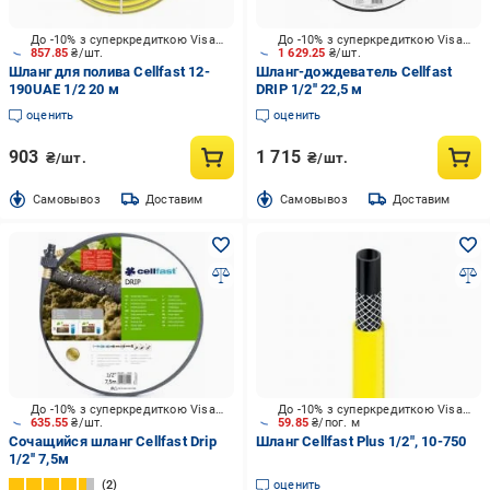
До -10% з суперкредиткою Visa Вигода
До -10% з суперкредиткою Visa Вигода
857.85
₴/шт.
1 629.25
₴/шт.
Шланг для полива Cellfast 12-
Шланг-дождеватель Cellfast
190UAE 1/2 20 м
DRIP 1/2'' 22,5 м
оценить
оценить
903
1 715
₴/шт.
₴/шт.
Cамовывоз
Доставим
Cамовывоз
Доставим
До -10% з суперкредиткою Visa Вигода
До -10% з суперкредиткою Visa Вигода
635.55
₴/шт.
59.85
₴/пог. м
Сочащийся шланг Cellfast Drip
Шланг Cellfast Plus 1/2", 10-750
1/2'' 7,5м
2
оценить