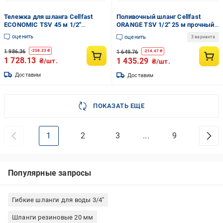
Тележка для шланга Cellfast
Поливочный шланг Cellfast
ECONOMIC TSV 45 м 1/2"
ORANGE TSV 1/2" 25 м прочный/
прочная/износостойкая/легкая
износостойкий/легкий и гибкий
оценить
оценить
3 варианта
и гибкая для ежедневного
для ежедневного полива
полива
1 986.36
-
258.23
₴
1 649.76
-
214.47
₴
1 728.13
1 435.29
₴/шт.
₴/шт.
Доставим
Доставим
ПОКАЗАТЬ ЕЩЕ
1
2
3
...
9
Популярные запросы
Гибкие шланги для воды 3/4"
Шланги резиновые 20 мм