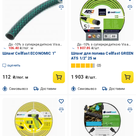
До -10% з суперкредиткою Visa Вигода
До -10% з суперкредиткою Visa Вигода
106.40
₴/пог. м
1 807.85
₴/шт.
Шланг Cellfast ECONOMIC 1''
Шланг для полива Cellfast GREEN
ATS 1/2'' 25 м
оценить
2
112
1 903
₴/пог. м
₴/шт.
Cамовывоз
Доставим
Cамовывоз
Доставим