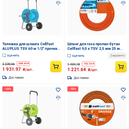
Тележка для шланга Cellfast
Шланг для газа пропан-бутан
ALUPLUS TSV 60 м 1/2" прочная/
Cellfast 9,0 х TSV 2,5 мм 25 м
износостойкая/для
прочный/износостойкий/легкий
оценить
оценить
2 варианта
ежедневного полива
2 220.66
-
288.69
₴
1 404.18
-
182.54
₴
1 931.97
1 221.64
₴/шт.
₴/шт.
Доставим
Доставим