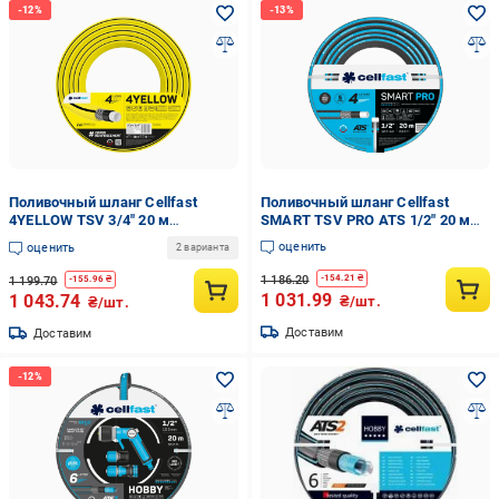
Поливочный шланг Cellfast
Поливочный шланг Cellfast
4YELLOW TSV 3/4" 20 м
SMART TSV PRO ATS 1/2" 20 м
прочный/износостойкий/легкий
прочный/износостойкий/легкий
оценить
оценить
2 варианта
и гибкий для ежедневного
и гибкий для ежедневного
полива
полива
1 186.20
-
154.21
₴
1 199.70
-
155.96
₴
1 031.99
1 043.74
₴/шт.
₴/шт.
Доставим
Доставим