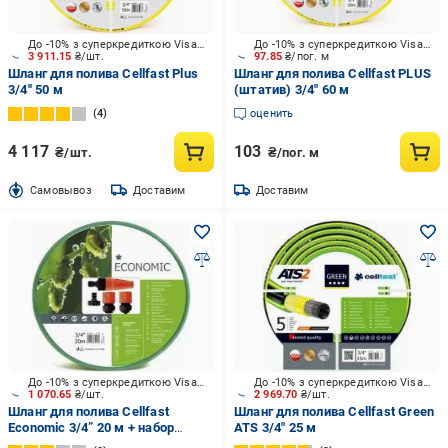
До -10% з суперкредиткою Visa Вигода
До -10% з суперкредиткою Visa Вигода
3 911.15
₴/шт.
97.85
₴/пог. м
Шланг для полива Cellfast Plus
Шланг для полива Cellfast PLUS
3/4'' 50 м
(штатив) 3/4" 60 м
4
оценить
4 117
103
₴/шт.
₴/пог. м
Cамовывоз
Доставим
Доставим
До -10% з суперкредиткою Visa Вигода
До -10% з суперкредиткою Visa Вигода
1 070.65
₴/шт.
2 969.70
₴/шт.
Шланг для полива Cellfast
Шланг для полива Cellfast Green
Economic 3/4” 20 м + набор
ATS 3/4" 25 м
фитингов