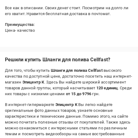
Все как в описании. Своих денег стоит. Посмотрим на долго ли
его хватит. Нравится бесплатная доставка в почтомат.
Преимущества:
Цена- качество
Недостатки:
Нет выявил
Решили купить Шланги для полива Cellfast?
Для того, чтобы купить
Шланги для полива Cellfast
высокого
качества по доступной цене, достаточно посетить наш интернет-
магазин
Эпицентр К
. Здесь Вы найдете широкий ассортимент
товаров данной группы, который насчитывает
120 единиц
. Среди
них товары с низкими ценами
от 15 до 9796
грн.
В интернет-гипермаркете
Эпицентр К
Вы легко найдете
оригинальные фото данных товаров, узнаете основные
характеристики и технические данные. Помимо этого, на сайте
можно почитать полезные отзывы от покупателей. Также здесь
можно ознакомиться с интересными статьями по различным
темам и посмотреть видеообзоры на самые востребованные