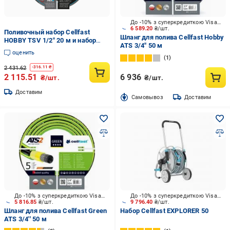
До -10% з суперкредиткою Visa Вигода
6 589.20
₴/шт.
Поливочный набор Cellfast
Шланг для полива Cellfast Hobby
HOBBY TSV 1/2" 20 м и набор
ATS 3/4" 50 м
фитингов ENERGO надежный и
оценить
удобный товар для дома и сада
1
2 431.62
-
316.11
₴
2 115.51
6 936
₴/шт.
₴/шт.
Доставим
Cамовывоз
Доставим
До -10% з суперкредиткою Visa Вигода
До -10% з суперкредиткою Visa Вигода
5 816.85
₴/шт.
9 796.40
₴/шт.
Шланг для полива Cellfast Green
Набор Cellfast EXPLORER 50
ATS 3/4'' 50 м