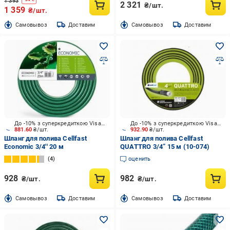
1 393
2 321
₴/шт.
1 359
₴/шт.
Cамовывоз
Доставим
Cамовывоз
Доставим
До -10% з суперкредиткою Visa Вигода
До -10% з суперкредиткою Visa Вигода
881.60
₴/шт.
932.90
₴/шт.
Шланг для полива Cellfast
Шланг для полива Cellfast
Economic 3/4'' 20 м
QUATTRO 3/4” 15 м (10-074)
4
оценить
928
982
₴/шт.
₴/шт.
Cамовывоз
Доставим
Cамовывоз
Доставим