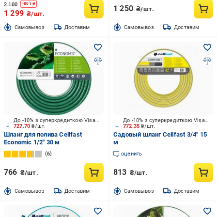
2 100
-
801
₴
1 250
₴/шт.
1 299
₴/шт.
Cамовывоз
Доставим
Cамовывоз
Доставим
До -10% з суперкредиткою Visa Вигода
До -10% з суперкредиткою Visa Вигода
727.70
₴/шт.
772.35
₴/шт.
Шланг для полива Cellfast
Садовый шланг Cellfast 3/4" 15
Economic 1/2" 30 м
м
6
оценить
766
813
₴/шт.
₴/шт.
Cамовывоз
Доставим
Cамовывоз
Доставим