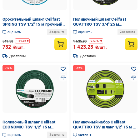
Оросительный шланг Cellfast
Поливочный шланг Cellfast
SPRING TSV 1/2" 15 м прочный/
QUATTRO TSV 3/4" 25 м
износостойкий/легкий и гибкий
прочный/износостойкий/легкий
оценить
оценить
2 варианта
2 варианта
для ежедневного полива
и гибкий для ежедневного
полива
841.38
1 635.90
-
109.38
₴
-
212.67
₴
732
1 423.23
₴/шт.
₴/шт.
Доставим
Доставим
Поливочный шланг Cellfast
Поливочный набор Cellfast
ECONOMIC TSV 1/2" 15 м
QUATTRO TSV шланг 1/2" 15 м и
прочный/износостойкий/легкий
комплект коннекторов прочный/
оценить
оценить
3 варианта
и гибкий для ежедневного
износостойкий/легкий и гибкий