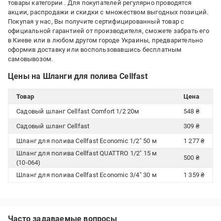
товары категории
. Для покупателей регулярно проводятся
акции, распродажи и скидки с множеством выгодных позиций.
Покупая у нас, Вы получите сертифицированный товар с
официальной гарантией от производителя, сможете забрать его
в Киеве или в любом другом городе Украины, предварительно
оформив доставку или воспользовавшись бесплатным
самовывозом.
Цены на Шланги для полива Cellfast
Товар
Цена
Садовый шланг Cellfast Comfort 1/2 20м
548 ₴
Садовый шланг Cellfast
309 ₴
Шланг для полива Cellfast Economic 1/2" 50 м
1 277 ₴
Шланг для полива Cellfast QUATTRO 1/2" 15 м
500 ₴
(10-064)
Шланг для полива Cellfast Economic 3/4" 30 м
1 359 ₴
Часто задаваемые вопросы