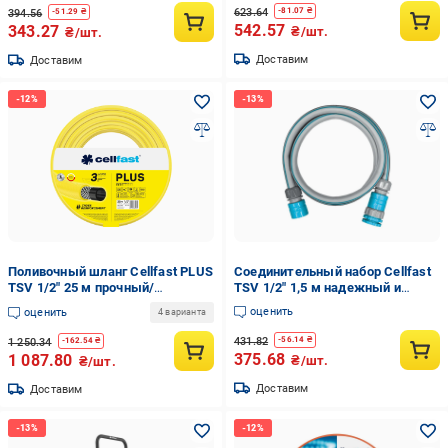
полива
623.64
-
81.07
₴
394.56
-
51.29
₴
542.57
343.27
₴/шт.
₴/шт.
Доставим
Доставим
Поливочный шланг Cellfast PLUS
Соединительный набор Cellfast
TSV 1/2" 25 м прочный/
TSV 1/2" 1,5 м надежный и
износостойкий/легкий и гибкий
удобный товар для дома и сада
оценить
оценить
4 варианта
для ежедневного полива
431.82
-
56.14
₴
1 250.34
-
162.54
₴
375.68
1 087.80
₴/шт.
₴/шт.
Доставим
Доставим