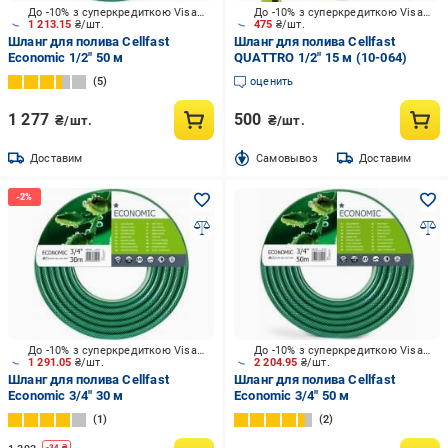
До -10% з суперкредиткою Visa Вигода
До -10% з суперкредиткою Visa Вигода
1 213.15
₴/шт.
475
₴/шт.
Шланг для полива Cellfast
Шланг для полива Cellfast
Economic 1/2" 50 м
QUATTRO 1/2" 15 м (10-064)
5
оценить
1 277
500
₴/шт.
₴/шт.
Доставим
Cамовывоз
Доставим
До -10% з суперкредиткою Visa Вигода
До -10% з суперкредиткою Visa Вигода
1 291.05
₴/шт.
2 204.95
₴/шт.
Шланг для полива Cellfast
Шланг для полива Cellfast
Economic 3/4" 30 м
Economic 3/4" 50 м
1
2
-
34
₴