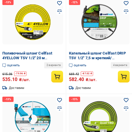
Поливочный шланг Cellfast
Капельный шланг Cellfast DRIP
4YELLOW TSV 1/2" 20 м
TSV 1/2" 7,5 м крепкий/
прочный/износостойкий/легкий
износостойкий/легкий и гибкий
оценить
оценить
2 варианта
4 варианта
и гибкий для ежедневного
для ежедневного полива
полива
615.06
669.42
-
79.96
₴
-
87.02
₴
535.10
582.40
₴/шт.
₴/шт.
Доставим
Доставим