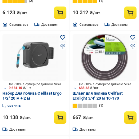
2
1
6 123
10 312
₴/шт.
₴/шт.
Cамовывоз
Доставим
Cамовывоз
Доставим
До -10% з суперкредиткою Visa Вигода
До -10% з суперкредиткою Visa Вигода
9 631.10
₴/шт.
633.65
₴/шт.
Набор для полива Cellfast Ergo
Шланг для полива Cellfast
1/2" 20 м + 2 м
Ecolight 3/4" 20 м 10-170
оценить
1
10 138
667
₴/шт.
₴/шт.
Доставим
Доставим