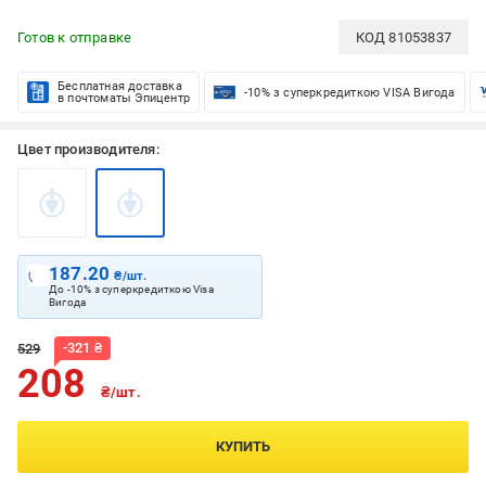
Готов к отправке
КОД
81053837
Бесплатная доставка
-10% з суперкредиткою VISA Вигода
в почтоматы Эпицентр
Цвет производителя:
187.20
₴/шт.
До -10% з суперкредиткою Visa
Вигода
-
321
₴
529
208
₴/шт.
КУПИТЬ