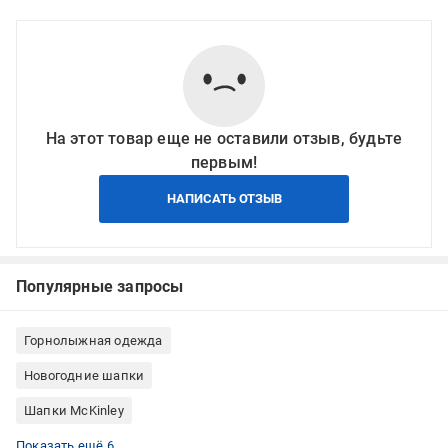
На этот товар еще не оставили отзыв, будьте
первым!
НАПИСАТЬ ОТЗЫВ
Популярные запросы
Горнолыжная одежда
Новогодние шапки
Шапки McKinley
Зимние шапки
Зимние шапки на девочек
Шапки детские
Шапки McKinley детские
Шапки для девочек
Шапки детские зимние
Показать ещё 6