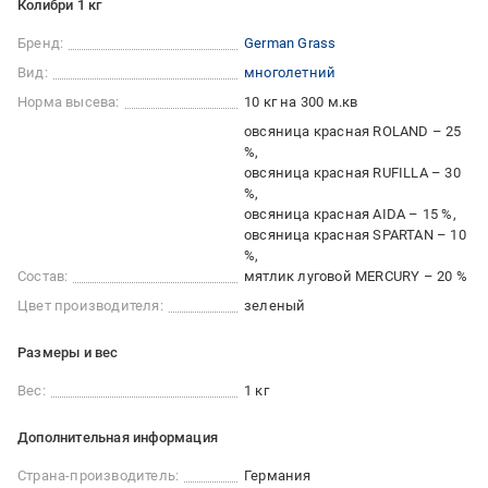
Колибри 1 кг
Бренд:
German Grass
Вид:
многолетний
Норма высева:
10 кг на 300 м.кв
овсяница красная ROLAND – 25
%
овсяница красная RUFILLA – 30
%
овсяница красная AIDA – 15 %
овсяница красная SPARTAN – 10
%
Состав:
мятлик луговой MERCURY – 20 %
Цвет производителя:
зеленый
Размеры и вес
Вес:
1 кг
Дополнительная информация
Страна-производитель:
Германия