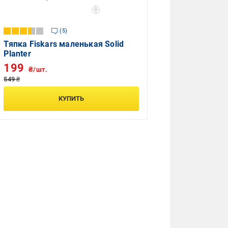
5
Тяпка Fiskars маленькая Solid
Planter
199
₴/шт.
549 ₴
КУПИТЬ