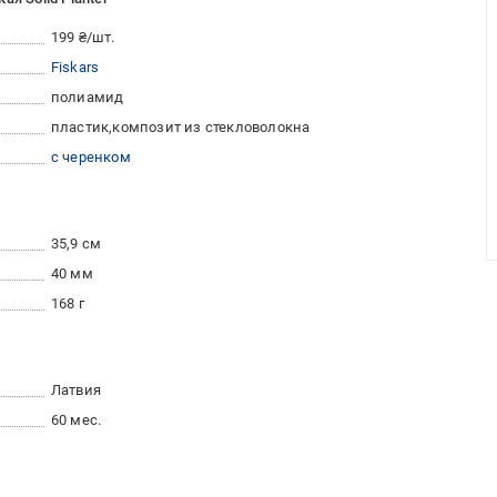
199 ₴/шт.
Fiskars
полиамид
пластик
композит из стекловолокна
с черенком
35,9 см
40 мм
168 г
Латвия
60 мес.