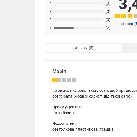
3,
4
(0)
3
(0)
2
(0)
оценок
(
1
(2)
отзывы
Марія
не знаю, яка земля має бути, щоб працюват
розгрібати. жодної користі від такої сапки
Преимущества:
не побачила
Недостатки:
безтолкова пластикова іграшка