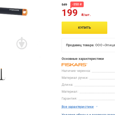
-
350
₴
549
199
₴/шт.
КУПИТЬ
Продавец товара:
ООО «Эпице
Основные характеристики
Наличие черенка:
Материал ручки:
Длина:
Материал:
Гарантия:
Все характеристики
Условия обмена и возврата това