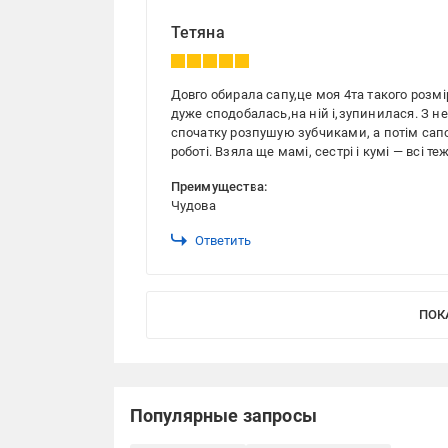
Тетяна
Довго обирала сапу,це моя 4та такого розмі
дуже сподобалась,на ній і,зупинилася. З н
спочатку розпушую зубчиками, а потім сапо
роботі. Взяла ще мамі, сестрі і кумі — всі те
Преимущества:
Чудова
Ответить
ПОК
Популярные запросы