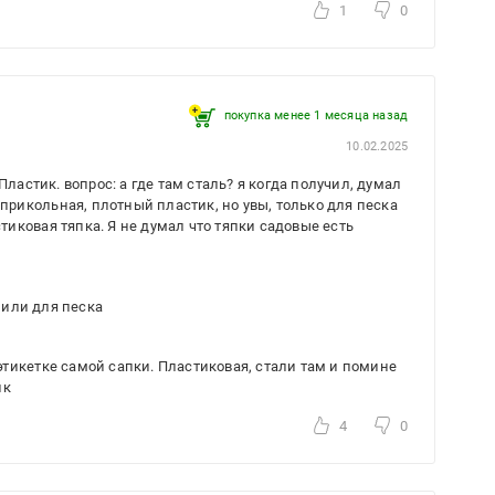
1
0
покупка менее 1 месяца назад
10.02.2025
Пластик. вопрос: а где там сталь? я когда получил, думал
у прикольная, плотный пластик, но увы, только для песка
иковая тяпка. Я не думал что тяпки садовые есть
 или для песка
тикетке самой сапки. Пластиковая, стали там и помине
ик
4
0