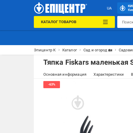
КИ
UA
Кие
КАТАЛОГ ТОВАРОВ
Эпицентр К
Каталог
Сад и огород 🏡
Садови
Тяпка Fiskars маленькая S
Основная информация
Характеристики
В