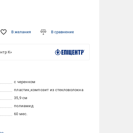
В желания
В сравнение
нтр К»
с черенком
пластик
композит из стекловолокна
35,9 см
полиамид
60 мес.
ра