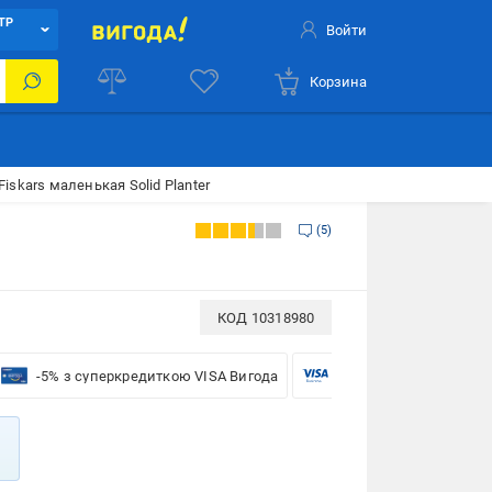
ТР
Войти
Корзина
Fiskars маленькая Solid Planter
5
КОД
10318980
-5% з суперкредиткою VISA Вигода
-5% для бізнесу з VISA