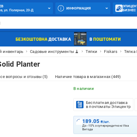
ЕВ
ЭПИЦЕН
ИНФОРМАЦИЯ
в, ул. Полярная, 20-Д
БИЗНЕС
й инвентарь
Садовые инструменты 🧹
Тяпки
Fiskars
Тяпка 
olid Planter
се вопросы и отзывы (5)
Наличие товара в магазинах (449)
В наличии
Бесплатная доставка
в почтоматы Эпицентр
189.05
₴/шт.
До -10% з суперкредиткою Visa
Вигода