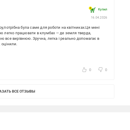
Купил
16.04.2026
ру,потрібна була саме для роботи на квітниках.Ця мені
ею легко працювати в клумбах — де земля тверда,
ю все вирівнюю. Зручна, легка і реально допомагає в
ж оцінили.
0
0
АЗАТЬ ВСЕ ОТЗЫВЫ