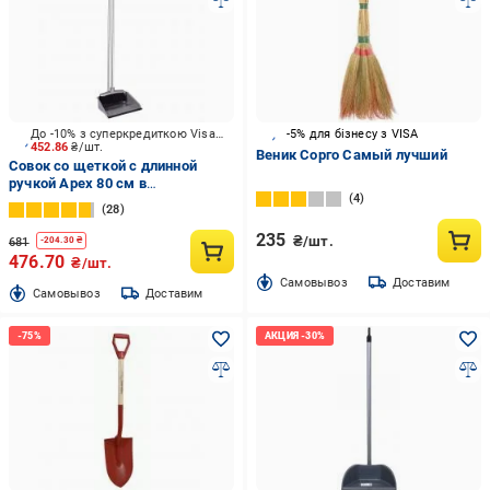
До -10% з суперкредиткою Visa Вигода
-5% для бізнесу з VISA
452.86
₴/шт.
Веник Сорго Самый лучший
Совок со щеткой с длинной
ручкой Apex 80 см в
4
ассортименте A11;A11705
28
235
₴/шт.
681
-
204.30
₴
476.70
₴/шт.
Cамовывоз
Доставим
Cамовывоз
Доставим