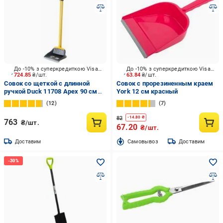
До -10% з суперкредиткою Visa Вигода
До -10% з суперкредиткою Visa Вигода
724.85
₴/шт.
63.84
₴/шт.
Совок со щеткой с длинной
Совок с прорезиненным краем
ручкой Duck 11708 Apex 90 см
York 12 см красный
желтый
12
7
82
-
14.80
₴
763
₴/шт.
67.20
₴/шт.
Доставим
Cамовывоз
Доставим