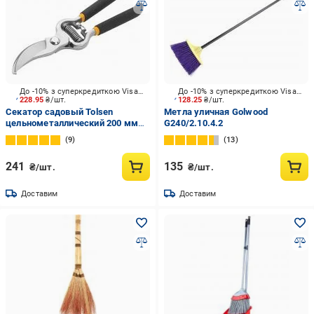
До -10% з суперкредиткою Visa Вигода
До -10% з суперкредиткою Visa Вигода
228.95
₴/шт.
128.25
₴/шт.
Секатор садовый Tolsen
Метла уличная Golwood
цельнометаллический 200 мм
G240/2.10.4.2
(31018)
9
13
241
135
₴/шт.
₴/шт.
Доставим
Доставим