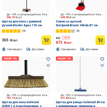
До -10% з суперкредиткою Visa Вигода
До -10% з суперкредиткою Visa Вигода
346.75
₴/шт.
638.40
₴/шт.
Щетка для пола с длинной
Совок со щеткой
ручкой Bicolor Apex 118 см
Dustpan&Broom Vileda 87 см
черный
красный
3
9
840
-
168
₴
365
₴/шт.
672
₴/шт.
Cамовывоз
Доставим
Cамовывоз
Доставим
До -10% з суперкредиткою Visa Вигода
До -10% з суперкредиткою Visa Вигода
187.15
₴/шт.
231.80
₴/шт.
Щетка для пола Golwood
Щетка для улицы Golwood 40 см
G280/1.4.4 распушенная, с
с деревянным черенком и