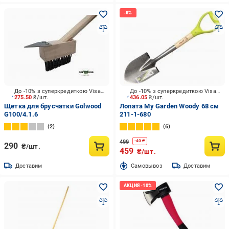
До -10% з суперкредиткою Visa Вигода
До -10% з суперкредиткою Visa Вигода
275.50
₴/шт.
436.05
₴/шт.
Щетка для брусчатки Golwood
Лопата My Garden Woody 68 см
G100/4.1.6
211-1-680
2
6
499
-
40
₴
290
₴/шт.
459
₴/шт.
Доставим
Cамовывоз
Доставим