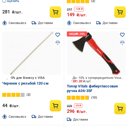
оценить
2
277
-
128
₴
281
₴/шт.
149
₴/шт.
Cамовывоз
Доставим
Cамовывоз
Доставим
-5% для бізнесу з VISA
До -10% з суперкредиткою Visa Вигода
281.20
₴/шт.
Черенок с резьбой 120 см
Топор Vitals фиберглассовая
ручка A06-35F
2
10
44
₴/шт.
329
-
33
₴
296
₴/шт.
Cамовывоз
Доставим
Доставим