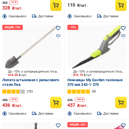
365
-
37
₴
110
₴/шт.
328
₴/шт.
Cамовывоз
Доставим
Cамовывоз
Доставим
До -10% з суперкредиткою Visa Вигода
До -10% з суперкредиткою Visa Вигода
414.20
₴/шт.
415.15
₴/шт.
Лопата штыковая с рельсового
Ножницы My Garden газонные
стали Лев
370 мм 242-1-370
12
5
485
545
-
49
₴
-
108
₴
436
437
₴/шт.
₴/шт.
Cамовывоз
Доставим
Cамовывоз
Доставим