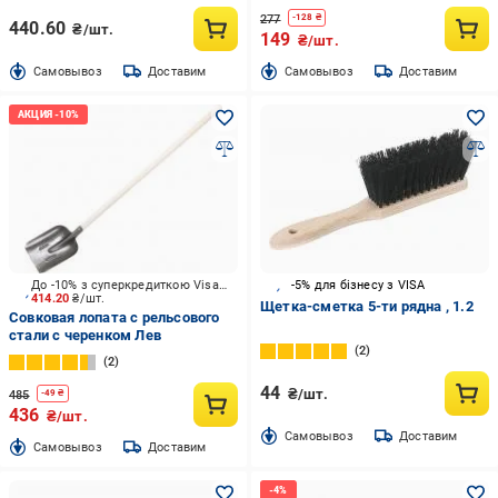
277
-
128
₴
440.60
₴/шт.
149
₴/шт.
Cамовывоз
Доставим
Cамовывоз
Доставим
До -10% з суперкредиткою Visa Вигода
-5% для бізнесу з VISA
414.20
₴/шт.
Щетка-сметка 5-ти рядна , 1.2
Совковая лопата с рельсового
стали с черенком Лев
2
2
44
₴/шт.
485
-
49
₴
436
₴/шт.
Cамовывоз
Доставим
Cамовывоз
Доставим