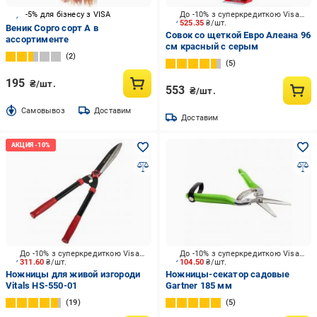
-5% для бізнесу з VISA
До -10% з суперкредиткою Visa Вигода
525.35
₴/шт.
Веник Сорго сорт А в
Совок со щеткой Евро Алеана 96
ассортименте
см красный с серым
2
5
195
₴/шт.
553
₴/шт.
Cамовывоз
Доставим
Доставим
До -10% з суперкредиткою Visa Вигода
До -10% з суперкредиткою Visa Вигода
311.60
₴/шт.
104.50
₴/шт.
Ножницы для живой изгороди
Ножницы-секатор садовые
Vitals HS-550-01
Gartner 185 мм
19
5