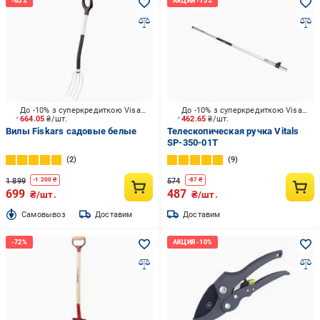
До -10% з суперкредиткою Visa Вигода
До -10% з суперкредиткою Visa Вигода
664.05
₴/шт.
462.65
₴/шт.
Вилы Fiskars садовые белые
Телескопическая ручка Vitals
SP-350-01T
2
9
1 899
574
-
1 200
₴
-
87
₴
699
487
₴/шт.
₴/шт.
Cамовывоз
Доставим
Доставим