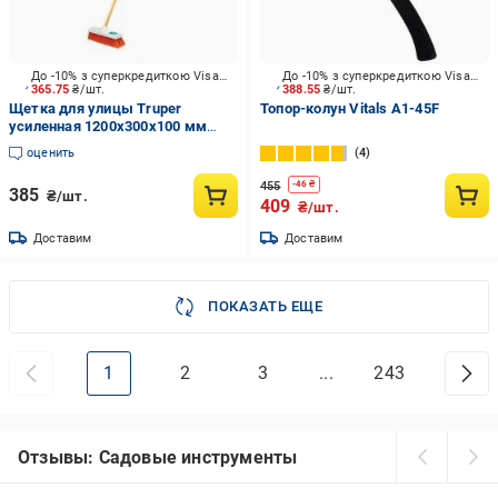
До -10% з суперкредиткою Visa Вигода
До -10% з суперкредиткою Visa Вигода
365.75
₴/шт.
388.55
₴/шт.
Щетка для улицы Truper
Топор-колун Vitals A1-45F
усиленная 1200х300х100 мм
CEPI-30
оценить
4
455
-
46
₴
385
₴/шт.
409
₴/шт.
Доставим
Доставим
ПОКАЗАТЬ ЕЩЕ
1
2
3
...
243
Отзывы: Садовые инструменты