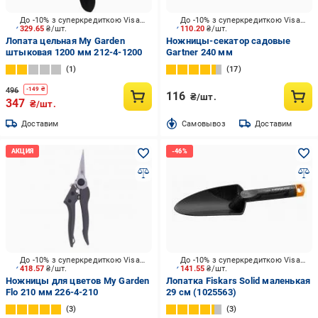
До -10% з суперкредиткою Visa Вигода
До -10% з суперкредиткою Visa Вигода
329.65
₴/шт.
110.20
₴/шт.
Лопата цельная My Garden
Ножницы-секатор садовые
штыковая 1200 мм 212-4-1200
Gartner 240 мм
1
17
496
-
149
₴
116
₴/шт.
347
₴/шт.
Доставим
Cамовывоз
Доставим
До -10% з суперкредиткою Visa Вигода
До -10% з суперкредиткою Visa Вигода
418.57
₴/шт.
141.55
₴/шт.
Ножницы для цветов My Garden
Лопатка Fiskars Solid маленькая
Flo 210 мм 226-4-210
29 см (1025563)
3
3