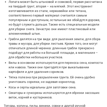
Лопата может быть штыковой и совковой, первая рассчитана
на твердый грунт, вторая – на мягкий. Этот инструмент
изготавливается из стали, нержавейки или титана,
соответственно первый материал считается самым
популярным и доступным, остальные же обойдутся дороже,
но будут служить дольше. Также есть специальные модели
для уборки снега. Зачастую они имеют пластиковый или
алюминиевый штык.
Грабли делятся на три вида: для рыхления земли, для сбора
травы и мусора, для уборки листьев. Кроме того, они могут
отличаться длиной черенка: длинные грабли прекрасно
подойдут для работы на большой площади, а маленькие –
для обработки небольших участков.
Вилы в основном используются для переноса сена, компоста
или навоза. Также они пригодятся при выкапывании
картофеля и для удаления сорняков.
Тяпка полезна при разрыхлении грунта. Ей очень удобно
уничтожать сорняки, не задевая корнеплод.
Косы и серпы идеальны для заготовки сена.
Секаторы и сучкорезы используются для обрезки засохших
веток, корней и кустарников.
Топоры, колуны, пилы, веники, совки и другой ручной