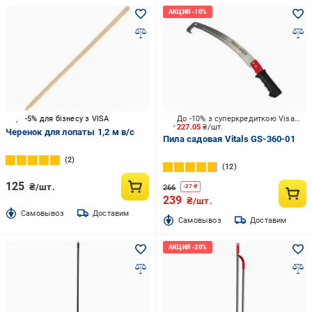
-5% для бізнесу з VISA
До -10% з суперкредиткою Visa Вигода
227.05
₴/шт.
Черенок для лопаты 1,2 м в/с
Пила садовая Vitals GS-360-01
2
12
125
₴/шт.
266
-
27
₴
239
₴/шт.
Cамовывоз
Доставим
Cамовывоз
Доставим