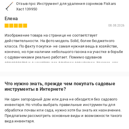
Отзыв про: Инструмент для удаления сорняков Fiskars
Xact 139950
Елена
08.08.2026
Изображение товара на странице не соответствует
действительности. На фото модель Solid, более бюджетного
класса. По факту покупки- не самая нужная вещь в хозяйстве,
конечно, но при наличии небольшого газона на участке в борьбе
с одуванчиками реально работает. Помимо одуванов
справляется и с некоторыми другими сорняками, такими, как
овсюк, пырей и даже с дерезой, но не всегда. В Эпике цена на
товар просто отличная.
Что нужно знать, прежде чем покупать садовые
инструменты в Интернете?
Ни один загородный дом или дача не обходится без садового
инвентаря. Но чтобы выбрать правильные инструменты для
обработки почвы или сада, нужно хотя бы знать их назначение.
Предлагаем рассмотреть основные виды и возможности такого
вида инвентаря.