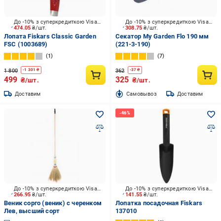
До -10% з суперкредиткою Visa Вигода
До -10% з суперкредиткою Visa Вигода
474.05
₴/шт.
308.75
₴/шт.
Лопата Fiskars Classic Garden
Секатор My Garden Flo 190 мм
FSC (1003689)
(221-3-190)
1
7
1 800
362
-
1 301
₴
-
37
₴
499
325
₴/шт.
₴/шт.
Доставим
Cамовывоз
Доставим
До -10% з суперкредиткою Visa Вигода
До -10% з суперкредиткою Visa Вигода
266.95
₴/шт.
141.55
₴/шт.
Веник сорго (веник) с черенком
Лопатка посадочная Fiskars
Лев, высший сорт
137010