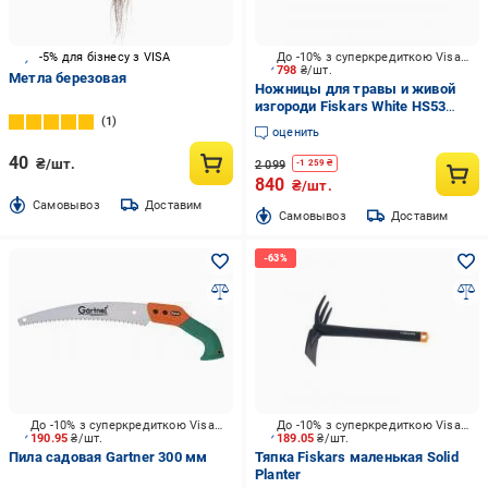
-5% для бізнесу з VISA
До -10% з суперкредиткою Visa Вигода
798
₴/шт.
Метла березовая
Ножницы для травы и живой
изгороди Fiskars White HS53
1
(1026931)
оценить
40
₴/шт.
2 099
-
1 259
₴
840
₴/шт.
Cамовывоз
Доставим
Cамовывоз
Доставим
До -10% з суперкредиткою Visa Вигода
До -10% з суперкредиткою Visa Вигода
190.95
₴/шт.
189.05
₴/шт.
Пила садовая Gartner 300 мм
Тяпка Fiskars маленькая Solid
Planter