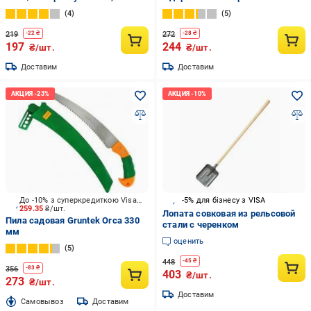
металлическим черенком цвет
древком
4
5
в аасортименте
219
272
-
22
₴
-
28
₴
197
244
₴/шт.
₴/шт.
Доставим
Доставим
До -10% з суперкредиткою Visa Вигода
-5% для бізнесу з VISA
259.35
₴/шт.
Лопата совковая из рельсовой
Пила садовая Gruntek Orca 330
стали с черенком
мм
оценить
5
448
-
45
₴
356
-
83
₴
403
₴/шт.
273
₴/шт.
Доставим
Cамовывоз
Доставим