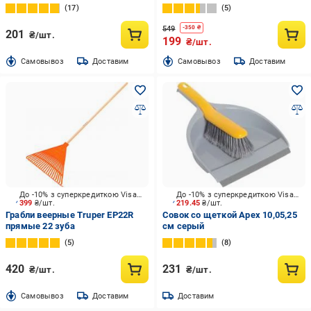
17
5
549
-
350
₴
201
₴/шт.
199
₴/шт.
Cамовывоз
Доставим
Cамовывоз
Доставим
До -10% з суперкредиткою Visa Вигода
До -10% з суперкредиткою Visa Вигода
399
₴/шт.
219.45
₴/шт.
Грабли веерные Truper EP22R
Совок со щеткой Apex 10,05,25
прямые 22 зуба
см серый
5
8
420
231
₴/шт.
₴/шт.
Cамовывоз
Доставим
Доставим