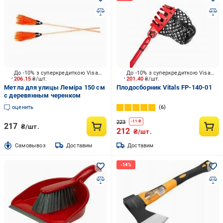
До -10% з суперкредиткою Visa Вигода
До -10% з суперкредиткою Visa Вигода
206.15
₴/шт.
201.40
₴/шт.
Метла для улицы Леміра 150 см
Плодосборник Vitals FP-140-01
с деревянным черенком
оценить
6
223
-
11
₴
217
₴/шт.
212
₴/шт.
Cамовывоз
Доставим
Доставим