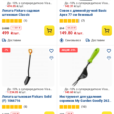
До -10% з суперкредиткою Visa Вигода
До -10% з суперкредиткою Visa Вигода
474.05
₴/шт.
142.31
₴/шт.
Лопата Fiskars садовая
Совок с длинной ручкой Basic
штиковая Classic
Apex 77 см бежевый
1
7
2 000
214
-
1 501
₴
-
64.20
₴
499
149.80
₴/шт.
₴/шт.
Доставим
Cамовывоз
Доставим
До -10% з суперкредиткою Visa Вигода
До -10% з суперкредиткою Visa Вигода
1 234.05
₴/шт.
140.60
₴/шт.
Лопата штыковая Fiskars Solid
Инструмент для удаления
(F) 1066716
сорняков My Garden Goodly 262-
4
5
10
-
100
₴
-
50
₴