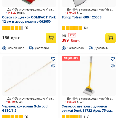
До -10% з суперкредиткою Visa Вигода
До -10% з суперкредиткою Visa Вигода
148.20
₴/шт.
379.05
₴/шт.
Совок со щеткой COMPACT York
Топор Tolsen 600 г 25053
12 см в ассортименте 062050
8
3
466
-
67
₴
156
₴/шт.
399
₴/шт.
Cамовывоз
Доставим
Cамовывоз
Доставим
До -10% з суперкредиткою Visa Вигода
До -10% з суперкредиткою Visa Вигода
68.40
₴/шт.
698.25
₴/шт.
Черенок конусный Golwood
Совок со щеткой с длинной
G130/1.2
ручкой Duck 11722 Apex 75 см
желтый
1
12