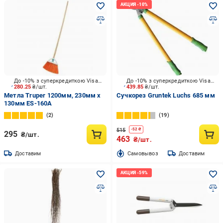
До -10% з суперкредиткою Visa Вигода
До -10% з суперкредиткою Visa Вигода
280.25
₴/шт.
439.85
₴/шт.
Метла Truper 1200мм, 230мм х
Сучкорез Gruntek Luchs 685 мм
130мм ES-160A
2
19
515
-
52
₴
295
₴/шт.
463
₴/шт.
Доставим
Cамовывоз
Доставим