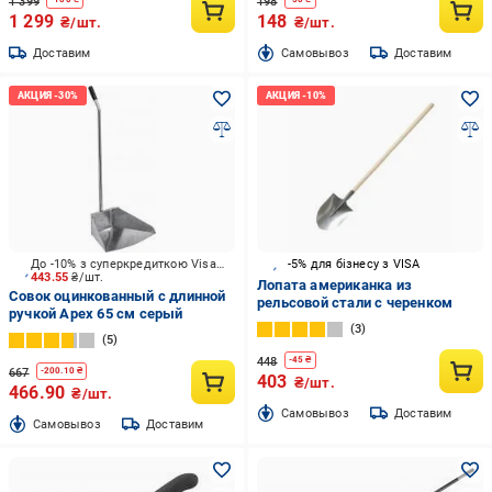
1 399
198
1 299
148
₴/шт.
₴/шт.
Доставим
Cамовывоз
Доставим
До -10% з суперкредиткою Visa Вигода
-5% для бізнесу з VISA
443.55
₴/шт.
Лопата американка из
Совок оцинкованный с длинной
рельсовой стали с черенком
ручкой Apex 65 см серый
3
5
448
-
45
₴
667
-
200.10
₴
403
₴/шт.
466.90
₴/шт.
Cамовывоз
Доставим
Cамовывоз
Доставим