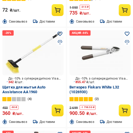
1 050
-
315
₴
72
₴/шт.
735
₴/шт.
Cамовывоз
Доставим
Cамовывоз
Доставим
До -10% з суперкредиткою Visa Вигода
До -10% з суперкредиткою Visa Вигода
342
₴/шт.
855.47
₴/шт.
Щетка для мытья Auto
Веткорез Fiskars White L32
Assistance AA1960
(1026930)
4
2
450
2 699
-
90
₴
-
1 798.50
₴
360
900.50
₴/шт.
₴/шт.
Cамовывоз
Доставим
Cамовывоз
Доставим