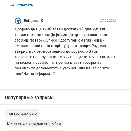
Ответить
Епіцентр К
27.03.2026
Доброго дня. Даний товар доступний для купівлі
тільки в магазинах (інформація про це вказана на
сторінці товару). Список доступних магазинів Ви
зможете знайти на сторінці цього товару. Радимо
звернутися безпосередньо до обраного Вами
торгового центру. Вони зможуть надати точні відомості
на момент звернення про наявність товарів на
полицях та допоможуть з уточненням цін та решти
необхідної інформації.
Популярные запросы
Товары для рыб
Мирные аквариумные рыбки