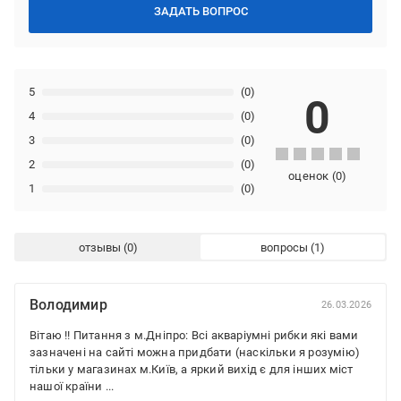
ЗАДАТЬ ВОПРОС
5
(0)
0
4
(0)
3
(0)
2
(0)
оценок
(
0
)
1
(0)
отзывы
вопросы
Володимир
26.03.2026
Вітаю !! Питання з м.Дніпро: Всі акваріумні рибки які вами
зазначені на сайті можна придбати (наскільки я розумію)
тільки у магазинах м.Київ, а яркий вихід є для інших міст
нашої країни ...