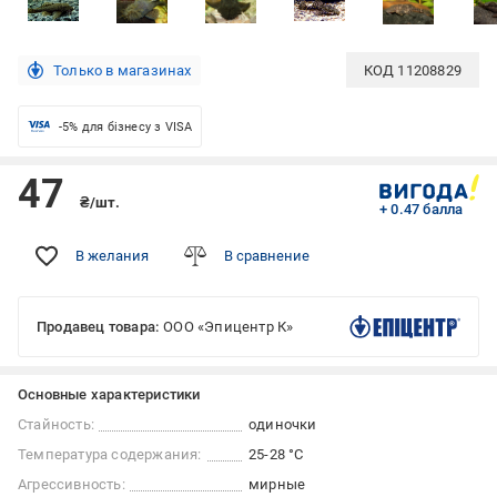
Только в магазинах
КОД
11208829
-5% для бізнесу з VISA
47
₴/шт.
+ 0.47 балла
В желания
В сравнение
Продавец товара:
ООО «Эпицентр К»
Основные характеристики
Стайность:
одиночки
Температура содержания:
25-28 °С
Агрессивность:
мирные