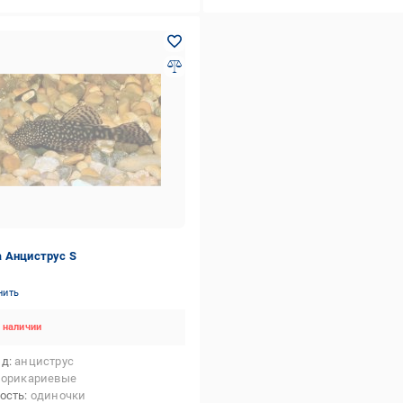
 Анциструс S
нить
 наличии
ид
анциструс
лорикариевые
ость
одиночки