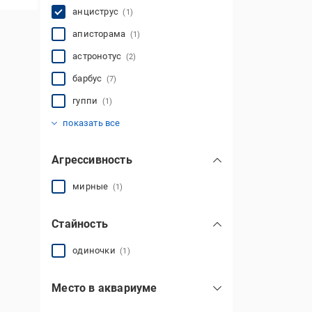
анциструс
(1)
аписторама
(1)
астронотус
(2)
барбус
(7)
гуппи
(1)
гурами
данио
кардинал
коридорас
креветка
меченосец
минор
молли
моллинезия
неон
петушок
плекостомус
рак
скалярия
сомик
тернеция
тетра
улитка
цихлида
(1)
(3)
(2)
(3)
(2)
(1)
(1)
(2)
(3)
(1)
(1)
(1)
(3)
(3)
(1)
(1)
(1)
(2)
(1)
показать все
Агрессивность
мирные
(1)
Стайность
одиночки
(1)
Место в аквариуме
донные
(1)