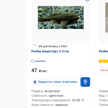
-5% для бізнесу з VISA
Рыбка Анциструс 2-3 см
Рыбка
оценить
47
Нет в
₴/шт.
Продается только в магазине
Подвид
анциструс
Подв
Стайность
одиночки
Вид
Температура содержания
25-28 °С
Стайн
Агрессивность
мирные
Темпе