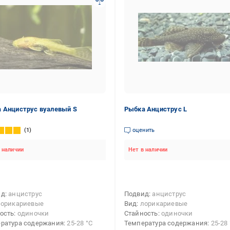
 Анциструс вуалевый S
Рыбка Анциструс L
1
оценить
 наличии
Нет в наличии
ид
анциструс
Подвид
анциструс
лорикариевые
Вид
лорикариевые
ость
одиночки
Стайность
одиночки
ратура содержания
25-28 °С
Температура содержания
25-28 