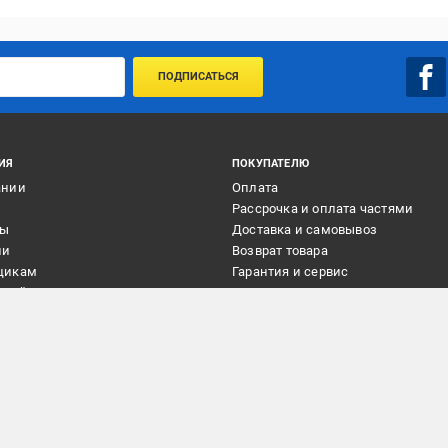
ПОДПИСАТЬСЯ
ИЯ
ПОКУПАТЕЛЮ
ании
Оплата
и
Рассрочка и оплата частями
ты
Доставка и самовывоз
ии
Возврат товара
щикам
Гарантия и сервис
плейс
Услуги
а
Подарочные сертификаты
Программа Выгода!
Почтоматы Эпицентр
©
2016
-2026
ООО «Эпицентр К»
| epicentrk.ua все права защищены