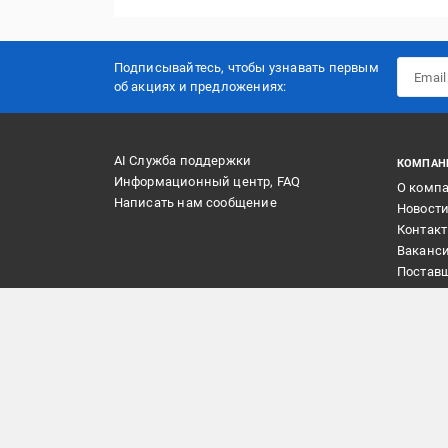
Подписывайтесь, чтобы узнавать первым
об акцияx и предложениях:
AI Служба поддержки
КОМПАН
Информационный центр, FAQ
О комп
Написать нам сообщение
Новост
Контак
Ваканс
Постав
Маркет
Реклам