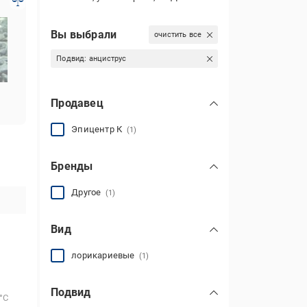
Вы выбрали
очистить все
Подвид:
анциструс
Продавец
Эпицентр К
(1)
Бренды
Другое
(1)
Вид
лорикариевые
(1)
Подвид
°С