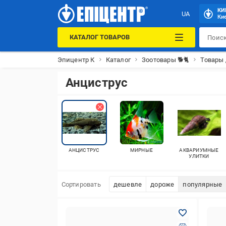
КИ
UA
Кие
КАТАЛОГ ТОВАРОВ
Эпицентр К
Каталог
Зоотовары 🐕🐈
Товары
Анциструс
АНЦИСТРУС
МИРНЫЕ
АКВАРИУМНЫЕ
УЛИТКИ
Сортировать
дешевле
дороже
популярные