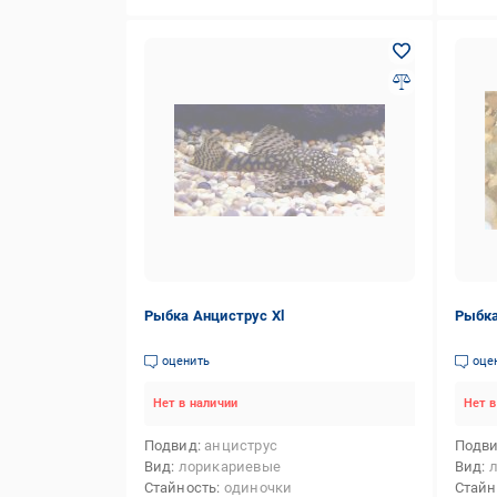
Рыбка Анциструс Xl
Рыбка
оценить
оце
Нет в наличии
Нет в
Подвид
анциструс
Подв
Вид
лорикариевые
Вид
Стайность
одиночки
Стайн