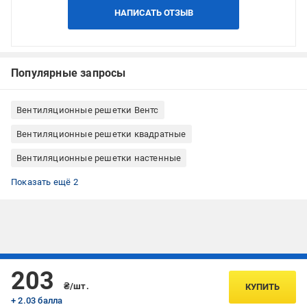
НАПИСАТЬ ОТЗЫВ
Популярные запросы
Вентиляционные решетки Вентс
Вентиляционные решетки квадратные
Вентиляционные решетки настенные
Вентиляционные решетки настенно-потолочное
Вентиляционные решетки металлические
Показать ещё 2
Подписывайтесь, чтобы узнавать первым об акцияx и
203
предложениях:
₴/шт.
КУПИТЬ
+ 2.03 балла