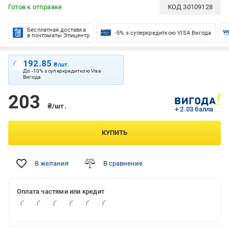
Готов к отправке
КОД
30109128
Бесплатная доставка
-5% з суперкредиткою VISA Вигода
в почтоматы Эпицентр
192.85
₴/шт.
До -10% з суперкредиткою Visa
Вигода
203
₴/шт.
+ 2.03 балла
КУПИТЬ
В желания
В сравнение
Оплата частями или кредит