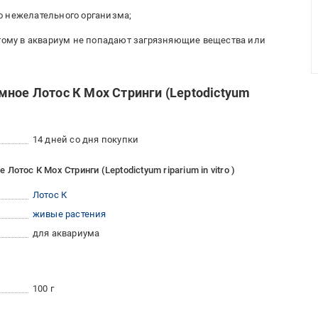
ого нежелательного организма;
этому в аквариум не попадают загрязняющие вещества или
мное Лотос К Мох Стринги (Leptodictyum
14 дней со дня покупки
отос К Мох Стринги (Leptodictyum riparium in vitro )
Лотос К
живые растения
для аквариума
100 г