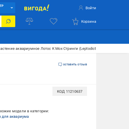
ТР
Войти
Корзина
астение аквариумное Лотос К Мох Стринги (Leptodictyum riparium in vitro
оставить отзыв
КОД
11210637
хожие модели в категории:
ы для аквариума