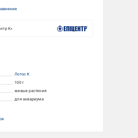
равнение
нтр К»
Лотос К
100 г
живые растения
для аквариума
ра