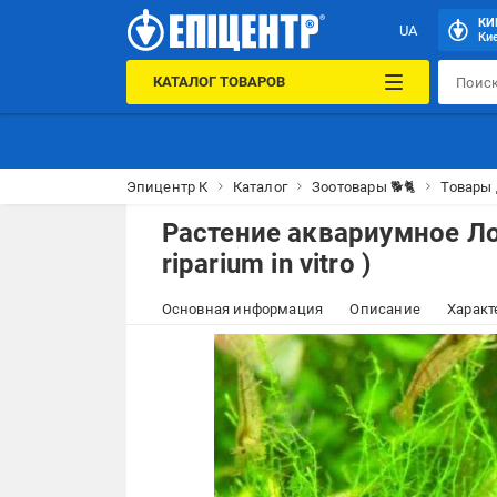
КИ
UA
Кие
КАТАЛОГ ТОВАРОВ
Эпицентр К
Каталог
Зоотовары 🐕🐈
Товары
Растение аквариумное Ло
riparium in vitro )
Основная информация
Описание
Характ