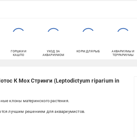
ГОРШКИ И
УХОД ЗА
КОРМ ДЛЯ РЫБ
АКВАРИУМЫ И
КАШПО
АКВАРИУМОМ
ТЕРРАРИУМЫ
тос К Мох Стринги (Leptodictyum riparium in
ьные клоны материнского растения.
яются лучшим решением для аквариумистов.