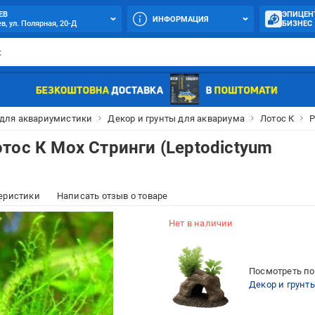
ЕВ
ЭПИЦЕН
ИНФОРМАЦИЯ
в, ул. Полярная, 20-Д
БИЗНЕС
 для аквариумистики
Декор и грунты для аквариума
Лотос К
Р
тос К Мох Стринги (Leptodictyum
еристики
Написать отзыв о товаре
Нет в наличии
Посмотреть по
Декор и грунт