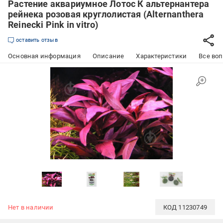
Растение аквариумное Лотос К альтернантера
рейнека розовая круглолистая (Alternanthera
Reinecki Pink in vitro)
оставить отзыв
Основная информация
Описание
Характеристики
Все воп
Нет в наличии
КОД
11230749