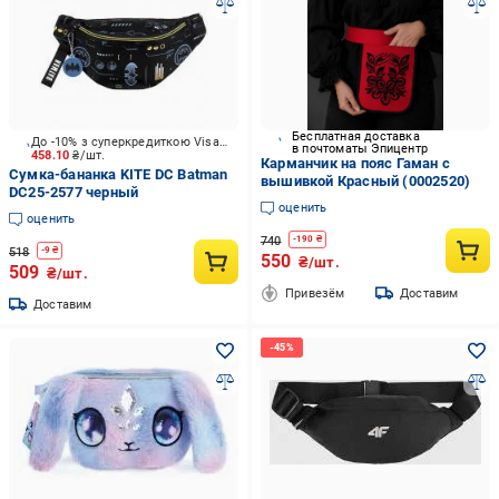
Бесплатная доставка
До -10% з суперкредиткою Visa Вигода
в почтоматы Эпицентр
458.10
₴/шт.
Карманчик на пояс Гаман с
Сумка-бананка KITE DC Batman
вышивкой Красный (0002520)
DC25-2577 черный
оценить
оценить
740
-
190
₴
518
-
9
₴
550
₴/шт.
509
₴/шт.
Привезём
Доставим
Доставим