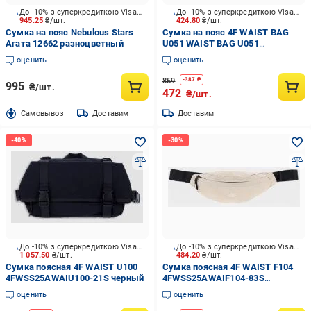
До -10% з суперкредиткою Visa Вигода
До -10% з суперкредиткою Visa Вигода
945.25
₴/шт.
424.80
₴/шт.
Сумка на пояс Nebulous Stars
Сумка на пояс 4F WAIST BAG
Агата 12662 разноцветный
U051 WAIST BAG U051
4FAW23AWAIU051-20S черный
оценить
оценить
859
-
387
₴
995
₴/шт.
472
₴/шт.
Cамовывоз
Доставим
Доставим
До -10% з суперкредиткою Visa Вигода
До -10% з суперкредиткою Visa Вигода
1 057.50
₴/шт.
484.20
₴/шт.
Сумка поясная 4F WAIST U100
Сумка поясная 4F WAIST F104
4FWSS25AWAIU100-21S черный
4FWSS25AWAIF104-83S
бежевый
оценить
оценить