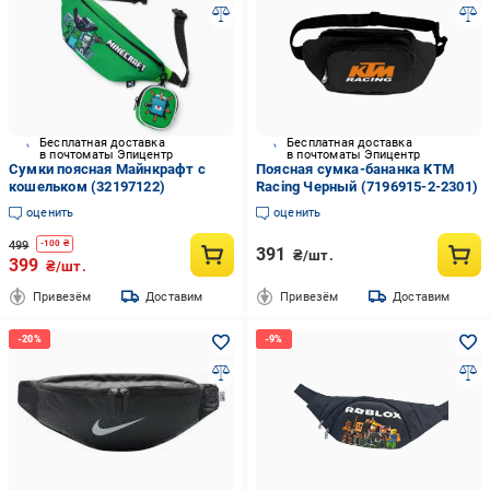
Бесплатная доставка
Бесплатная доставка
в почтоматы Эпицентр
в почтоматы Эпицентр
Сумки поясная Майнкрафт с
Поясная сумка-бананка KTM
кошельком (32197122)
Racing Черный (7196915-2-2301)
оценить
оценить
499
-
100
₴
391
₴/шт.
399
₴/шт.
Привезём
Доставим
Привезём
Доставим