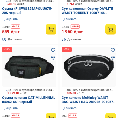
До -10% з суперкредиткою Visa Вигода
До -10% з суперкредиткою Visa Вигода
503.10
₴/шт.
1 764
₴/шт.
Сумка 4F 4FWSS25APOUU075-
Сумка поясная Osprey DAYLITE
20S черный
WAIST TORRENT 10007146
голубой
оценить
оценить
1 399
2 450
-
840
₴
-
490
₴
559
1 960
₴/шт.
₴/шт.
Доставим
Доставим
До -10% з суперкредиткою Visa Вигода
До -10% з суперкредиткою Visa Вигода
1 079.10
₴/шт.
525.60
₴/шт.
Сумка поясная CAT MILLENNIAL
Сумка-пояс McKinley WAIST
84062-661 черный
BAG WAIST BAG 289286-901057
черный
оценить
оценить
1 499
899
-
300
₴
-
315
₴