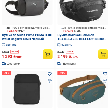
До -10% з суперкредиткою Visa Вигода
До -10% з суперкредиткою Visa Вигода
1 253.70
₴/шт.
1 979.10
₴/шт.
Сумка поясная Puma PUMATECH
Сумка поясная Salomon
Waist Bag 09113501 черный
TRAILBLAZER BELT LC2183800
черный
оценить
оценить
1 990
2 749
-
597
₴
-
550
₴
1 393
2 199
₴/шт.
₴/шт.
Доставим
Доставим