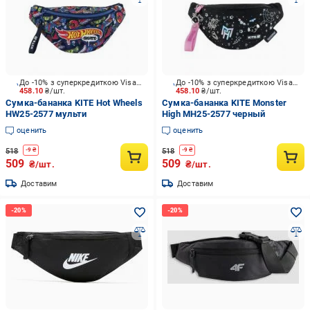
До -10% з суперкредиткою Visa Вигода
До -10% з суперкредиткою Visa Вигода
458.10
₴/шт.
458.10
₴/шт.
Сумка-бананка KITE Hot Wheels
Сумка-бананка KITE Monster
HW25-2577 мульти
High MH25-2577 черный
оценить
оценить
518
518
-
9
₴
-
9
₴
509
509
₴/шт.
₴/шт.
Доставим
Доставим