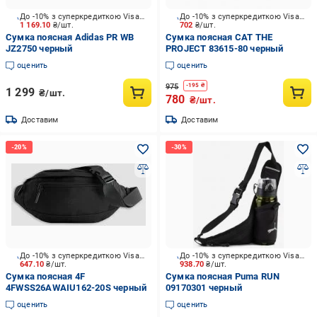
До -10% з суперкредиткою Visa Вигода
До -10% з суперкредиткою Visa Вигода
1 169.10
₴/шт.
702
₴/шт.
Сумка поясная Adidas PR WB
Сумка поясная CAT THE
JZ2750 черный
PROJECT 83615-80 черный
оценить
оценить
975
-
195
₴
1 299
₴/шт.
780
₴/шт.
Доставим
Доставим
До -10% з суперкредиткою Visa Вигода
До -10% з суперкредиткою Visa Вигода
647.10
₴/шт.
938.70
₴/шт.
Сумка поясная 4F
Сумка поясная Puma RUN
4FWSS26AWAIU162-20S черный
09170301 черный
оценить
оценить