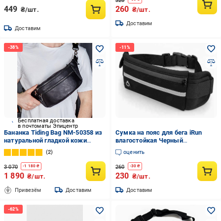
320
449
260
₴/шт.
₴/шт.
Доставим
Доставим
Бесплатная доставка
в почтоматы Эпицентр
Бананка Tiding Bag NM-50358 из
Сумка на пояс для бега iRun
натуральной гладкой кожи
влагостойкая Черный
14х25х10 см Черный
(53640304)
2
оценить
3 070
260
-
1 180
₴
-
30
₴
1 890
230
₴/шт.
₴/шт.
Привезём
Доставим
Доставим