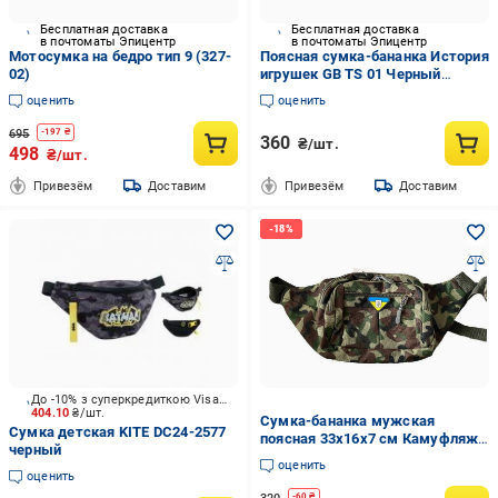
Бесплатная доставка
Бесплатная доставка
в почтоматы Эпицентр
в почтоматы Эпицентр
Мотосумка на бедро тип 9 (327-
Поясная сумка-бананка История
02)
игрушек GB TS 01 Черный
(2207687776)
оценить
оценить
695
-
197
₴
360
₴/шт.
498
₴/шт.
Привезём
Доставим
Привезём
Доставим
До -10% з суперкредиткою Visa Вигода
404.10
₴/шт.
Сумка-бананка мужская
Сумка детская KITE DC24-2577
поясная 33х16х7 см Камуфляж
черный
(1601643304)
оценить
оценить
-
60
₴