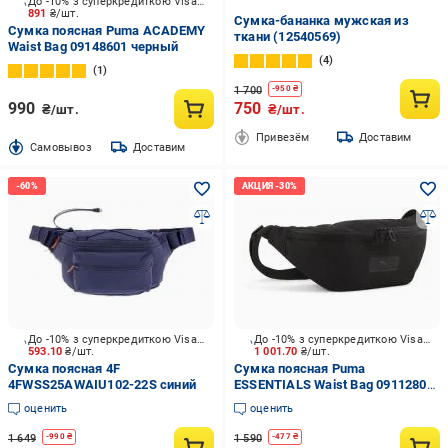
До -10% з суперкредиткою Visa Вигода
891
₴/шт.
Cумка-бананка мужская из
Сумка поясная Puma ACADEMY
ткани (12540569)
Waist Bag 09148601 черный
4
1
1 700
-
950
₴
990
750
₴/шт.
₴/шт.
Привезём
Доставим
Cамовывоз
Доставим
До -10% з суперкредиткою Visa Вигода
До -10% з суперкредиткою Visa Вигода
593.10
₴/шт.
1 001.70
₴/шт.
Сумка поясная 4F
Сумка поясная Puma
4FWSS25AWAIU102-22S синий
ESSENTIALS Waist Bag 09112801
черный
оценить
оценить
1 649
1 590
-
990
₴
-
477
₴