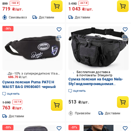
899
1 490
-
180
₴
-
447
₴
719
1 043
₴/шт.
₴/шт.
Cамовывоз
Доставим
Доставим
Бесплатная доставка
До -10% з суперкредиткою Visa Вигода
в почтоматы Эпицентр
686.70
₴/шт.
Сумка поясная на бедро Nela-
Сумка поясная Puma PATCH
Styl водонепроницаемая
WAIST BAG 09080401 черный
тактическая для документов и
оценить
телефона с системой MOLLE и
оценить
дополнительной фиксацией на
513
₴/шт.
ноге Черный
1 090
-
327
₴
763
₴/шт.
Привезём
Доставим
Доставим