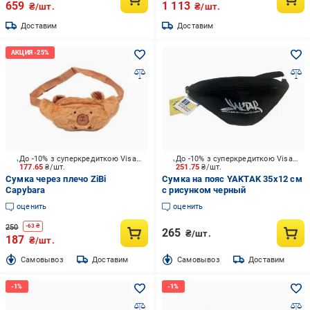
659
1 113
₴/шт.
₴/шт.
Доставим
Доставим
До -10% з суперкредиткою Visa Вигода
До -10% з суперкредиткою Visa Вигода
177.65
₴/шт.
251.75
₴/шт.
Сумка через плечо ZiBi
Сумка на пояс YAKTAK 35х12 см
Capybara
с рисунком черный
оценить
оценить
250
-
63
₴
265
₴/шт.
187
₴/шт.
Cамовывоз
Доставим
Cамовывоз
Доставим