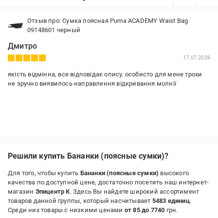
Отзыв про: Сумка поясная Puma ACADEMY Waist Bag
09148601 черный
Дмитро
17.07.2026
якість відмінна, все відповідає опису. особисто для мене трохи
не зручно виявилось направлення відкривання молнії
Решили купить Бананки (поясные сумки)?
Для того, чтобы купить
Бананки (поясные сумки)
высокого
качества по доступной цене, достаточно посетить наш интернет-
магазин
Эпицентр К
. Здесь Вы найдете широкий ассортимент
товаров данной группы, который насчитывает
5483 единиц
.
Среди них товары с низкими ценами
от 85 до 7740
грн.