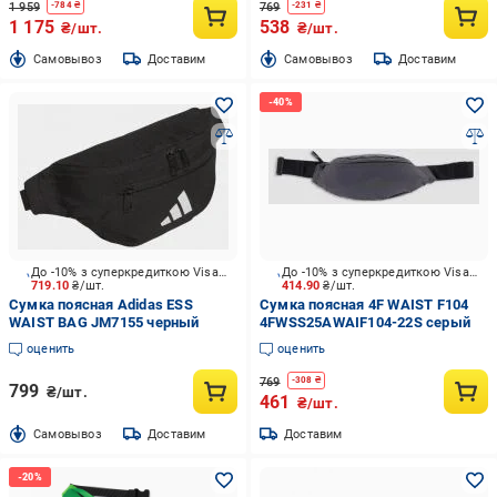
1 959
769
-
784
₴
-
231
₴
1 175
538
₴/шт.
₴/шт.
Cамовывоз
Доставим
Cамовывоз
Доставим
До -10% з суперкредиткою Visa Вигода
До -10% з суперкредиткою Visa Вигода
719.10
₴/шт.
414.90
₴/шт.
Сумка поясная Adidas ESS
Сумка поясная 4F WAIST F104
WAIST BAG JM7155 черный
4FWSS25AWAIF104-22S серый
оценить
оценить
769
-
308
₴
799
₴/шт.
461
₴/шт.
Cамовывоз
Доставим
Доставим