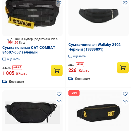
До -10% з суперкредиткою Visa Вигода
904.50
₴/шт.
Сумка-поясная Wallaby 2902
Сумка поясная CAT COMBAT
Черный (19339891)
84607-657 зеленый
оценить
оценить
301
-
75
₴
1 675
-
670
₴
226
₴/шт.
1 005
₴/шт.
Доставим
Доставим