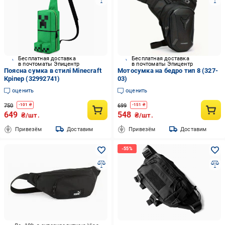
Бесплатная доставка
Бесплатная доставка
в почтоматы Эпицентр
в почтоматы Эпицентр
Поясна сумка в стилі Minecraft
Мотосумка на бедро тип 8 (327-
Кріпер (32992741)
03)
оценить
оценить
750
699
-
101
₴
-
151
₴
649
548
₴/шт.
₴/шт.
Привезём
Доставим
Привезём
Доставим