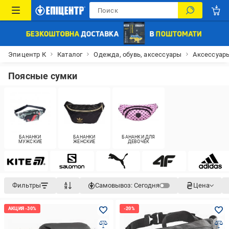
Эпицентр К
Каталог
Одежда, обувь, аксессуары
Аксессуар
Поясные сумки
БАНАНКИ
БАНАНКИ
БАНАНКИ ДЛЯ
МУЖСКИЕ
ЖЕНСКИЕ
ДЕВОЧЕК
Фильтры
Самовывоз:
Сегодня
Цена