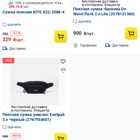
Бесплатная доставка
До -10% з суперкредиткою Visa Вигода
в почтоматы Эпицентр
296.10
₴/шт.
Поясная сумка-бананка On
Сумка поясная KITE K22-2588-4
Waist Pack 2 л Lite (2578131360)
оценить
оценить
900
₴/шт.
450
-
121
₴
329
₴/шт.
Привезём
Доставим
Доставим
Бесплатная доставка
в почтоматы Эпицентр
Поясная сумка унисекс Eastpak
3 л Черный (2767934601)
оценить
999
-
300
₴