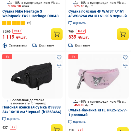
До -10% з суперкредиткою Visa Вигода
До -10% з суперкредиткою Visa Вигода
1 007.10
₴/шт.
575.10
₴/шт.
Сумка Nike Heritage S
Сумка поясная 4F WAIST U161
Waistpack-FA21 Heritage DB0488-
4FWSS26AWAIU161-20S черный
010 черный
2
оценить
1 399
799
-
280
₴
-
160
₴
1 119
639
₴/шт.
₴/шт.
Cамовывоз
Доставим
Доставим
Бесплатная доставка
До -10% з суперкредиткою Visa Вигода
в почтоматы Эпицентр
458.10
₴/шт.
Поясная женская сумка R98838
Сумка-бананка KITE HK25-2577-
34х16х10 см Черный (b1263464)
1 розовый
оценить
оценить
437
-
8
₴
518
-
9
₴