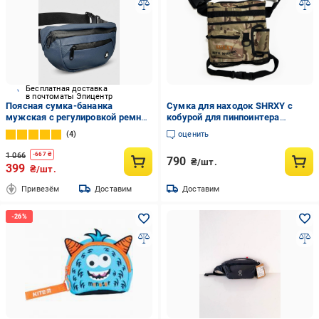
Бесплатная доставка
в почтоматы Эпицентр
Поясная сумка-бананка
Сумка для находок SHRXY с
мужская с регулировкой ремня
кобурой для пинпоинтера
водозащитная ткань Синий
(31766020)
4
оценить
(342cb529)
1 066
-
667
₴
790
₴/шт.
399
₴/шт.
Привезём
Доставим
Доставим