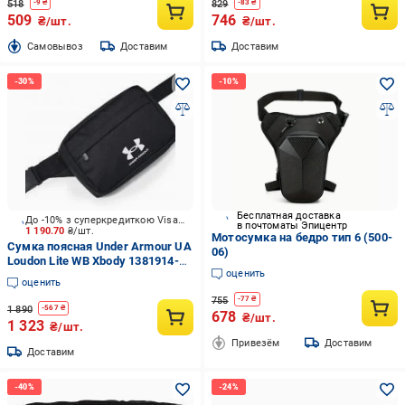
518
829
-
9
₴
-
83
₴
509
746
₴/шт.
₴/шт.
Cамовывоз
Доставим
Доставим
Бесплатная доставка
До -10% з суперкредиткою Visa Вигода
в почтоматы Эпицентр
1 190.70
₴/шт.
Мотосумка на бедро тип 6 (500-
Сумка поясная Under Armour UA
06)
Loudon Lite WB Xbody 1381914-
оценить
001 черный
оценить
755
-
77
₴
1 890
-
567
₴
678
₴/шт.
1 323
₴/шт.
Привезём
Доставим
Доставим