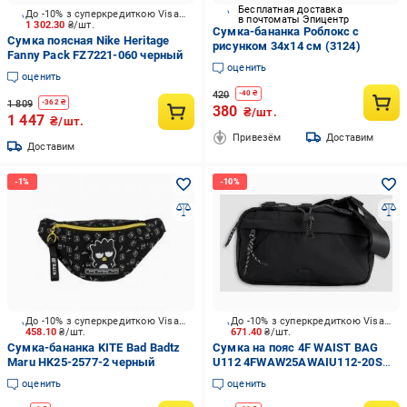
Бесплатная доставка
До -10% з суперкредиткою Visa Вигода
в почтоматы Эпицентр
1 302.30
₴/шт.
Сумка-бананка Роблокс с
Сумка поясная Nike Heritage
рисунком 34х14 см (3124)
Fanny Pack FZ7221-060 черный
оценить
оценить
420
-
40
₴
1 809
-
362
₴
380
₴/шт.
1 447
₴/шт.
Привезём
Доставим
Доставим
До -10% з суперкредиткою Visa Вигода
До -10% з суперкредиткою Visa Вигода
458.10
₴/шт.
671.40
₴/шт.
Сумка-бананка KITE Bad Badtz
Сумка на пояс 4F WAIST BAG
Maru HK25-2577-2 черный
U112 4FWAW25AWAIU112-20S
черный
оценить
оценить