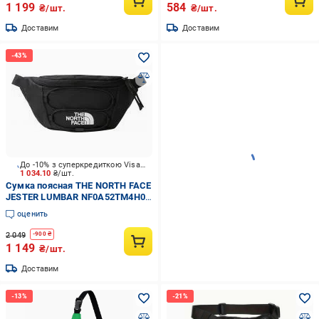
1 199
584
₴/шт.
₴/шт.
Доставим
Доставим
До -10% з суперкредиткою Visa Вигода
1 034.10
₴/шт.
Сумка поясная THE NORTH FACE
JESTER LUMBAR NF0A52TM4H01
черный
оценить
2 049
-
900
₴
1 149
₴/шт.
Доставим