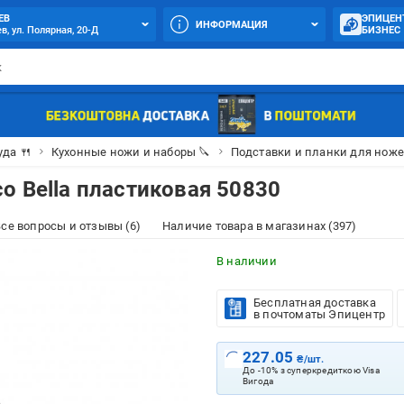
ЕВ
ЭПИЦЕН
ИНФОРМАЦИЯ
в, ул. Полярная, 20-Д
БИЗНЕС
уда 🍴
Кухонные ножи и наборы 🔪
Подставки и планки для нож
o Bella пластиковая 50830
се вопросы и отзывы (6)
Наличие товара в магазинах (397)
В наличии
Бесплатная доставка
в почтоматы Эпицентр
227.05
₴/шт.
До -10% з суперкредиткою Visa
Вигода