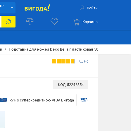
ТР
Войти
Корзина
ей
Подставка для ножей Deco Bella пластиковая 50830
6
КОД
52246354
-5% з суперкредиткою VISA Вигода
-5% для бізнесу з VISA