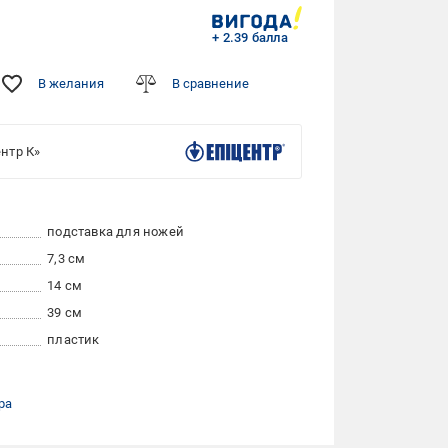
+ 2.39 балла
В желания
В сравнение
нтр К»
подставка для ножей
7,3 см
14 см
39 см
пластик
ра