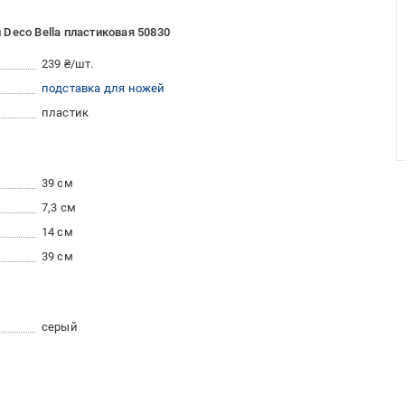
Deco Bella пластиковая 50830
239 ₴/шт.
подставка для ножей
пластик
39 см
7,3 см
14 см
39 см
серый