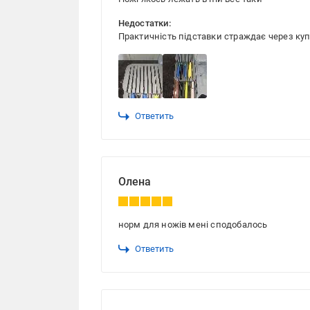
Недостатки:
Практичність підставки страждає через куп
Ответить
Олена
норм для ножів мені сподобалось
Ответить