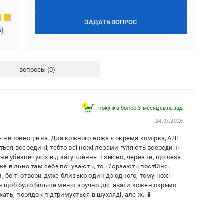
ЗАДАТЬ ВОПРОС
6
)
вопросы
покупка более 3 месяцев назад
24.03.2026
 - неповноцінна. Для кожного ножа є окрема комірка, АЛЕ
ться всередині, тобто всі ножі лезами гуляють всередині
 не убезпечує їх від затуплення. І звісно, через те, що леза
же вільно там себе почувають, то і йорзають постійно.
 бо ті отвори дуже близько один до одного, тому ножі
ин щоб було більше менш зручно діставати кожен окремо.
жать, порядок підтримується в шухляді, але ж..🤷