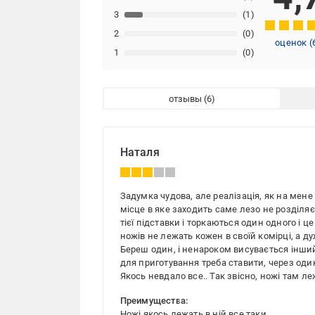
3
(1)
2
(0)
оценок
(
1
(0)
отзывы
Наталя
Задумка чудова, але реалізація, як на мене
місце в яке заходить саме лезо не розділяє
тієї підставки і торкаються один одного і це
ножів не лежать кожен в своїй комірці, а ду
Береш один, і ненароком висувається інший,
для приготування треба ставити, через од
Якось невдало все.. Так звісно, ножі там ле
Преимущества:
Ножі якось лежать в ній все таки