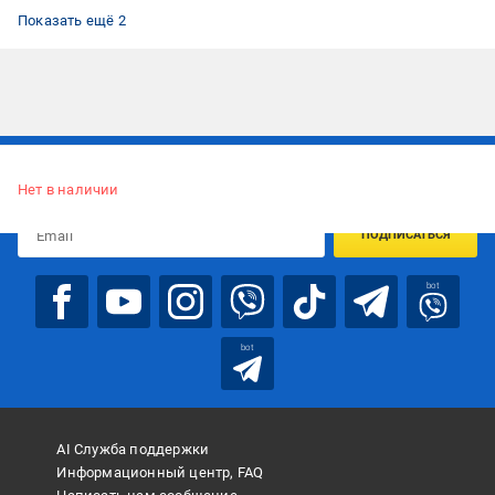
Пододеяльники со страйп-сатина
Пододеяльники однотонные
Показать ещё 2
Подписывайтесь, чтобы узнавать первым об акцияx и
предложениях:
Нет в наличии
ПОДПИСАТЬСЯ
bot
bot
AI Служба поддержки
Информационный центр, FAQ