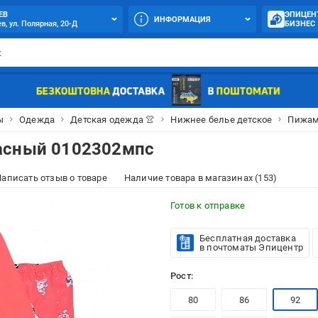
ЕВ
ЭПИЦЕН
ИНФОРМАЦИЯ
в, ул. Полярная, 20-Д
БИЗНЕС
ы
Одежда
Детская одежда 👚
Нижнее белье детское
Пижам
асный 0102302мпс
аписать отзыв о товаре
Наличие товара в магазинах (153)
Готов к отправке
Бесплатная доставка
в почтоматы Эпицентр
Рост:
80
86
92