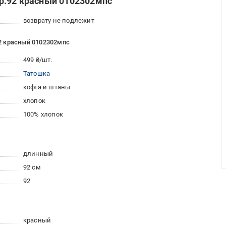
р.92 красный 0102302мпс
возврату не подлежит
2 красный 0102302мпс
499 ₴/шт.
Татошка
кофта и штаны
хлопок
100% хлопок
длинный
92 см
92
красный