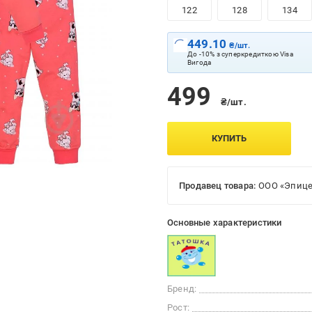
122
128
134
449.10
₴/шт.
До -10% з суперкредиткою Visa
Вигода
499
₴/шт.
КУПИТЬ
Продавец товара:
ООО «Эпице
Основные характеристики
Бренд:
Рост: