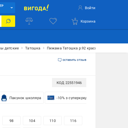
ТР
Войти
Корзина
ы детские
Татошка
Пижама Татошка р.92 красный 0102302мпс
оставить отзыв
КОД
22551946
Пакунок школяра
-10% з суперкредиткою VISA Вигода
98
104
110
116