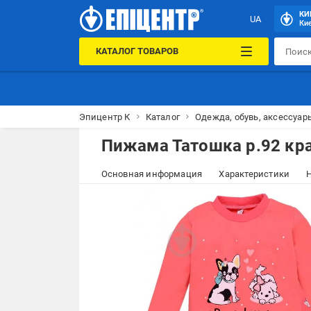
КИ
UA
Кие
КАТАЛОГ ТОВАРОВ
Эпицентр К
Каталог
Одежда, обувь, аксессуар
Пижама Татошка р.92 кр
Основная информация
Характеристики
Н