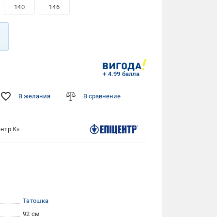
140
146
+ 4.99 балла
В желания
В сравнение
нтр К»
Татошка
92 см