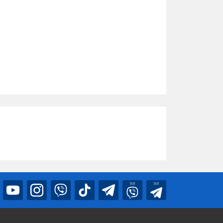
bot
bot