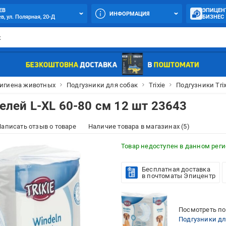
ЕВ
ЭПИЦЕН
ИНФОРМАЦИЯ
в, ул. Полярная, 20-Д
БИЗНЕС
гигиена животных
Подгузники для собак
Trixie
Подгузники Trix
белей L-XL 60-80 см 12 шт 23643
аписать отзыв о товаре
Наличие товара в магазинах (5)
Товар недоступен в данном рег
Бесплатная доставка
в почтоматы Эпицентр
Посмотреть по
Подгузники для