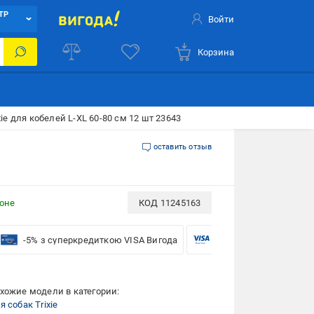
ТР
Войти
Корзина
ie для кобелей L-XL 60-80 см 12 шт 23643
оставить отзыв
ионе
КОД
11245163
-5% з суперкредиткою VISA Вигода
-5% для бізнесу з VISA
хожие модели в категории:
 собак Trixie