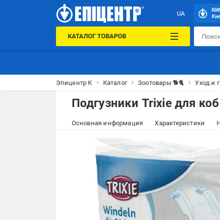
КИ
UA
Кие
КАТАЛОГ ТОВАРОВ
Эпицентр К
Каталог
Зоотовары 🐕🐈
Уход и 
Подгузники Trixie для ко
Основная информация
Характеристики
Н