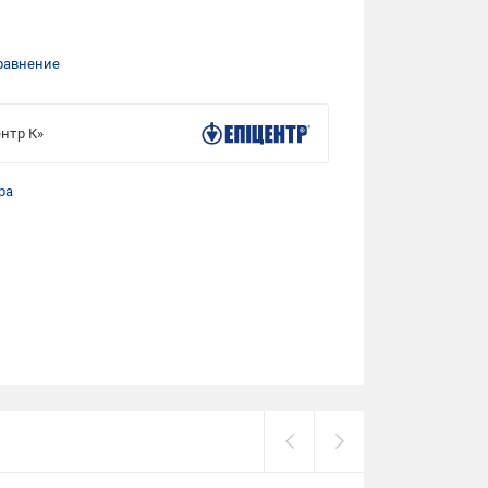
равнение
нтр К»
ра