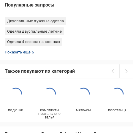
Популярные запросы
Двуспальные пуховые одеяла
Одеяла двуспальные летние
Одеяла 4 сезона на кнопках
Одеяла двуспальные бамбуковые
Одеяла двуспальные с наполнителем овечья шерсть
Одеяла полуторные холлофайбер
Одеяла двуспальные шерстяные
Одеяла двуспальные зимние
Одеяла двуспальные всесезонные
Показать ещё 6
Также покупают из категорий
ПОДУШКИ
КОМПЛЕКТЫ
МАТРАСЫ
ПОЛОТЕНЦА
ПОСТЕЛЬНОГО
БЕЛЬЯ