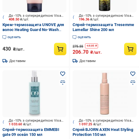
До -10% з суперкредиткою Visa Вигода
До -10% з суперкредиткою Visa Вигода
408.50
₴/шт.
196.36
₴/шт.
Крем-термозащита UNOVE для
Спрей-термозащита Tresemme
волос Heating Guard No-Wash
Lamellar Shine 200 мл
Treatment 40 мл
оценить
оценить
275.55
-
68.85
₴
430
₴/шт.
206.70
₴/шт.
Доставим
Доставим
До -10% з суперкредиткою Visa Вигода
До -10% з суперкредиткою Visa Вигода
1 033.60
₴/шт.
1 097.25
₴/шт.
Спрей-термозащита EMMEBI
Спрей BJORN AXEN Heat Styling
gate 09 oceán 150 мл
Protection 150 мл