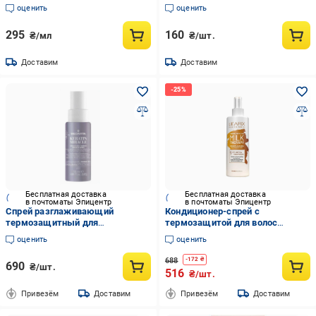
защитой (652568)
Spray 100 мл
оценить
оценить
295
160
₴/мл
₴/шт.
Доставим
Доставим
Бесплатная доставка
Бесплатная доставка
в почтоматы Эпицентр
в почтоматы Эпицентр
Спрей разглаживающий
Кондиционер-спрей с
термозащитный для
термозащитой для волос
непослушных и пушистых волос
LILAFIX Молочная терапия 200
оценить
оценить
Medavita Keratin Miracle
мл (Liv302103)
Smoothing Therm (2616346554)
688
-
172
₴
690
₴/шт.
516
₴/шт.
Привезём
Доставим
Привезём
Доставим