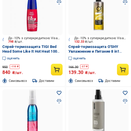
До -10% з суперкредиткою Visa Вигода
До -10% з суперкредиткою Visa Вигода
798
₴/шт.
132.33
₴/шт.
Спрей-термозащита TIGI Bed
Спрей-термозащита O'SHY
Head Some Like It Hot Heat 100
Увлажнение и Питание 8 in1
мл
Intense 200 мл
оценить
оценить
950
166.30
-
110
₴
-
27
₴
840
139.30
₴/шт.
₴/шт.
Cамовывоз
Доставим
Cамовывоз
Доставим