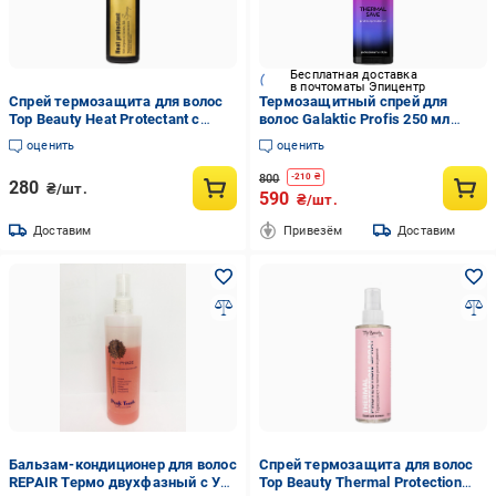
Бесплатная доставка
в почтоматы Эпицентр
Спрей термозащита для волос
Термозащитный спрей для
Top Beauty Heat Protectant с
волос Galaktic Profis 250 мл
маслом арганы 250 мл
(2527681224)
оценить
оценить
800
-
210
₴
280
₴/шт.
590
₴/шт.
Доставим
Привезём
Доставим
Бальзам-кондиционер для волос
Спрей термозащита для волос
REPAIR Термо двухфазный с УФ
Top Beauty Thermal Protection