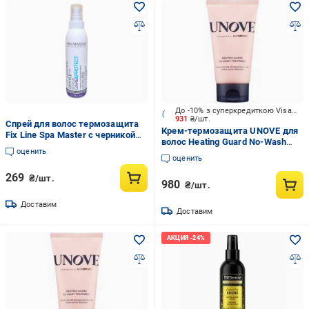
До -10% з суперкредиткою Visa Вигода
931
₴/шт.
Спрей для волос термозащита
Крем-термозащита UNOVE для
Fix Line Spa Master с черникой
волос Heating Guard No-Wash
200 мл
оценить
Treatment 147 мл
оценить
269
₴/шт.
980
₴/шт.
Доставим
Доставим