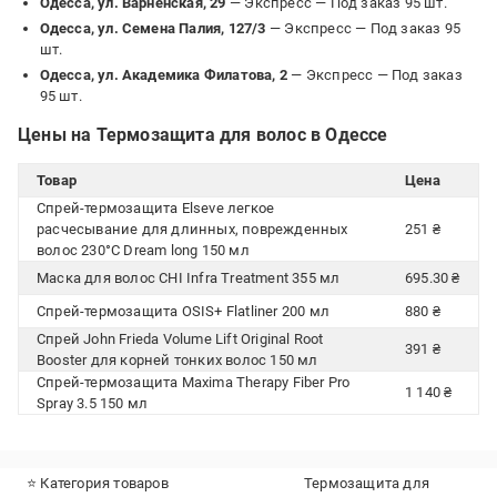
Одесса, ул. Варненская, 29
— Экспресс —
Под заказ 95 шт.
Одесса, ул. Семена Палия, 127/3
— Экспресс —
Под заказ 95
шт.
Одесса, ул. Академика Филатова, 2
— Экспресс —
Под заказ
95 шт.
Цены на Термозащита для волос в Одессе
Товар
Цена
Спрей-термозащита Elseve легкое
расчесывание для длинных, поврежденных
251 ₴
волос 230°С Dream long 150 мл
Маска для волос CHI Infra Treatment 355 мл
695.30 ₴
Спрей-термозащита OSIS+ Flatliner 200 мл
880 ₴
Спрей John Frieda Volume Lift Original Root
391 ₴
Booster для корней тонких волос 150 мл
Спрей-термозащита Maxima Therapy Fiber Pro
1 140 ₴
Spray 3.5 150 мл
⭐ Категория товаров
Термозащита для