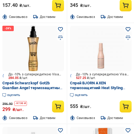
157.40
345
₴/шт.
₴/шт.
Cамовывоз
Доставим
Cамовывоз
Доставим
До -10% з суперкредиткою Visa Вигода
До -10% з суперкредиткою Visa Вигода
284.05
₴/шт.
527.25
₴/шт.
Спрей Schwarzkopf Got2b
Спрей BJORN AXEN
Guardian Angel термозащитный
термозащитний Heat Styling
200 мл
Protection 50 мл
оценить
оценить
396.90
-
97.90
₴
555
₴/шт.
299
₴/шт.
Cамовывоз
Доставим
Cамовывоз
Доставим