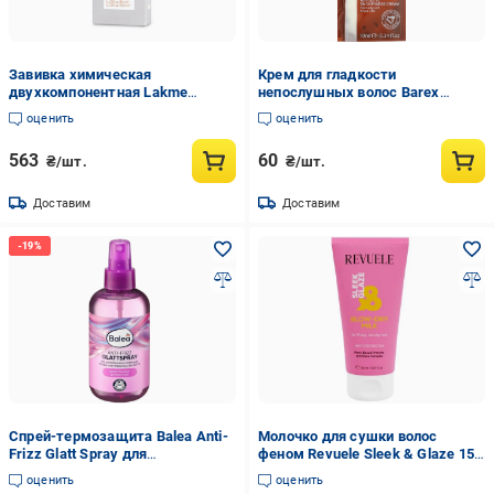
Завивка химическая
Крем для гладкости
двухкомпонентная Lakme
непослушных волос Barex
K.wave Waving System Resistant
CONTEMPORA 10 мл (12380)
оценить
оценить
Hair 1 для натуральных волос
(48811)
563
60
₴/шт.
₴/шт.
Доставим
Доставим
Спрей-термозащита Balea Anti-
Молочко для сушки волос
Frizz Glatt Spray для
феном Revuele Sleek & Glaze 150
непослушных волос 200 мл
мл
оценить
оценить