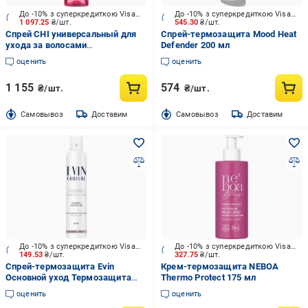
До -10% з суперкредиткою Visa Вигода
До -10% з суперкредиткою Visa Вигода
1 097.25
₴/шт.
545.30
₴/шт.
Спрей CHI универсальный для
Спрей-термозащита Mood Heat
ухода за волосами
Defender 200 мл
(0633911826997) 237 мл
оценить
оценить
1 155
574
₴/шт.
₴/шт.
Cамовывоз
Доставим
Cамовывоз
Доставим
До -10% з суперкредиткою Visa Вигода
До -10% з суперкредиткою Visa Вигода
149.53
₴/шт.
327.75
₴/шт.
Спрей-термозащита Evin
Крем-термозащита NEBOA
Основной уход Термозащита
Thermo Protect 175 мл
для волос Evin Coiffure 200 мл
оценить
оценить