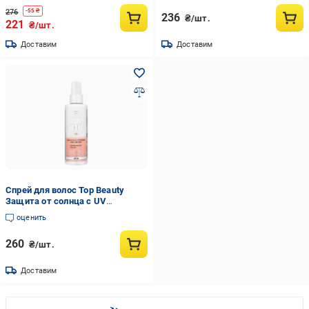
276
-
55
₴
236
₴/шт.
221
₴/шт.
Доставим
Доставим
Спрей для волос Top Beauty
Защита от солнца с UV
фильтрами термозащитный
оценить
двухфазный 200 мл
260
₴/шт.
Доставим