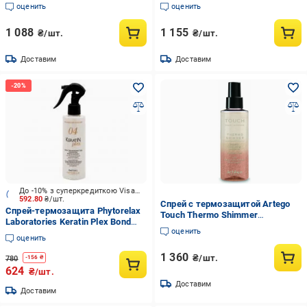
оценить
оценить
1 088
1 155
₴/шт.
₴/шт.
Доставим
Доставим
До -10% з суперкредиткою Visa Вигода
592.80
₴/шт.
Спрей с термозащитой Artego
Спрей-термозащита Phytorelax
Touch Thermo Shimmer
Laboratories Keratin Plex Bond
двухфазный 150 мл
оценить
Restore с гидролизированным
(2028205087)
оценить
кератином 180 мл
1 360
₴/шт.
780
-
156
₴
624
₴/шт.
Доставим
Доставим