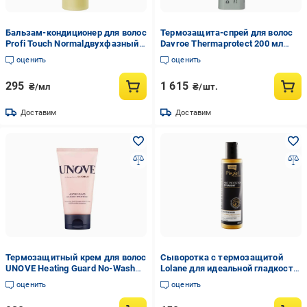
Бальзам-кондиционер для волос
Термозащита-спрей для волос
Profi Touch Normalдвухфазный
Davroe Thermaprotect 200 мл
250 мл (651561)
(2028210111)
оценить
оценить
295
1 615
₴/мл
₴/шт.
Доставим
Доставим
Термозащитный крем для волос
Сыворотка с термозащитой
UNOVE Heating Guard No-Wash
Lolane для идеальной гладкости
Treatment 147 мл (10697040)
волос 200 мл (8850460984912)
оценить
оценить