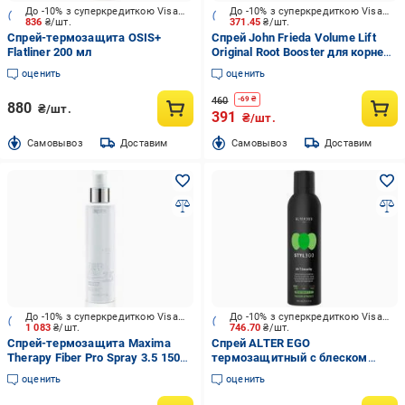
До -10% з суперкредиткою Visa Вигода
До -10% з суперкредиткою Visa Вигода
836
₴/шт.
371.45
₴/шт.
Спрей-термозащита OSIS+
Спрей John Frieda Volume Lift
Flatliner 200 мл
Original Root Booster для корней
тонких волос 150 мл
оценить
оценить
460
-
69
₴
880
₴/шт.
391
₴/шт.
Cамовывоз
Доставим
Cамовывоз
Доставим
До -10% з суперкредиткою Visa Вигода
До -10% з суперкредиткою Visa Вигода
1 083
₴/шт.
746.70
₴/шт.
Спрей-термозащита Maxima
Спрей ALTER EGO
Therapy Fiber Pro Spray 3.5 150
термозащитный с блеском
мл
STYLEGO PROTECT Hi-T Security
оценить
оценить
300 мл