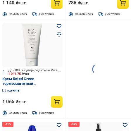
1 140
786
₴/шт.
₴/шт.
Cамовывоз
Доставим
Cамовывоз
Доставим
До -10% з суперкредиткою Visa Вигода
1 011.75
₴/шт.
Крем Rated Green
термозащитный
восстанавливающий для волос
оценить
с маслом ши Real Shea Gold
Pressed Shea Butter Leave-in
1 065
₴/шт.
Treatment 150 мл
Cамовывоз
Доставим