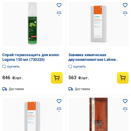
Спрей-термозащита для волос
Завивка химическая
Logona 150 мл (730220)
двухкомпонентная Lakme
K.wave Waving System Resistant
оценить
оценить
Hair 0 для жестких волос
(48801)
846
563
₴/шт.
₴/шт.
Доставим
Доставим