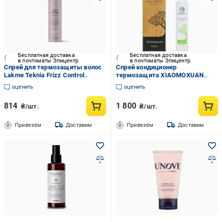
Бесплатная доставка
Бесплатная доставка
в почтоматы Эпицентр
в почтоматы Эпицентр
Спрей для термозащиты волос
Спрей кондиционер
Lakme Teknia Frizz Control
термозащита XIAOMOXUAN
Protector 300 мл
Silky Smooth 200 мл
оценить
оценить
814
1 800
₴/шт.
₴/шт.
Привезём
Доставим
Привезём
Доставим