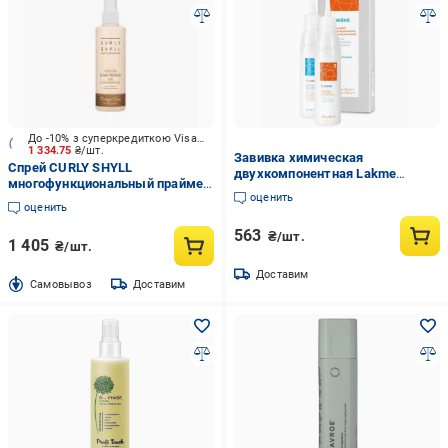
До -10% з суперкредиткою Visa Вигода
1 334.75
₴/шт.
Завивка химическая
Спрей CURLY SHYLL
двухкомпонентная Lakme
многофункциональный праймер
K.wave Waving System Resistant
оценить
для волос Nutrition Hair Primer
Hair 2 для чувствительных
оценить
200 мл
волос (48821)
563
₴/шт.
1 405
₴/шт.
Доставим
Cамовывоз
Доставим