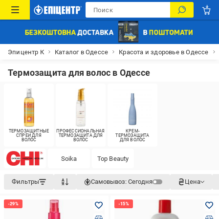
Эпицентр К
Каталог в Одессе
Красота и здоровье в Одессе
Термозащита для волос в Одессе
ТЕРМОЗАЩИТНЫЕ
ПРОФЕССИОНАЛЬНАЯ
КРЕМ-
СПРЕИ ДЛЯ
ТЕРМОЗАЩИТА ДЛЯ
ТЕРМОЗАЩИТА
ВОЛОС
ВОЛОС
ДЛЯ ВОЛОС
Soika
Top Beauty
Фильтры
Самовывоз:
Сегодня
Цена