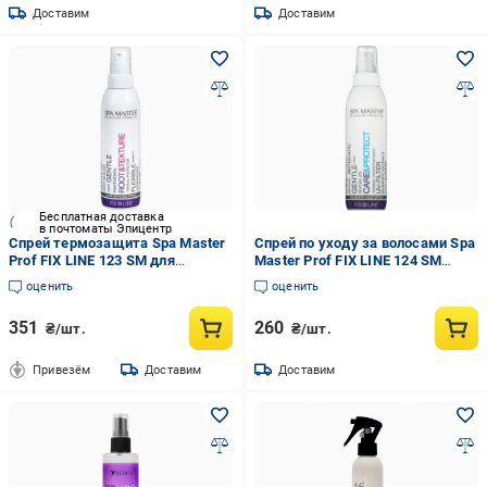
Доставим
Доставим
Бесплатная доставка
в почтоматы Эпицентр
Спрей термозащита Spa Master
Спрей по уходу за волосами Spa
Prof FIX LINE 123 SM для
Master Prof FIX LINE 124 SM
укладки волос 200 мл
черничный 200 мл
оценить
оценить
351
260
₴/шт.
₴/шт.
Привезём
Доставим
Доставим