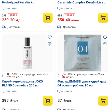
Hydrolyzed Keratin +
Ceramide Complex Keratin Liss
Polyquaternium-44 150 мл
Ant-Frizz & Anti-Humidity 200 мл
оценить
оценить
299
698
-
59.80
₴
-
139.60
₴
239.20
558.40
₴/шт.
₴/шт.
Доставим
Доставим
До -10% з суперкредиткою Visa Вигода
До -10% з суперкредиткою Visa Вигода
378.10
₴/шт.
82.65
₴/шт.
Спрей-термозащита JOKO
Флюид EMMEBI для кудрей gate
BLEND Cosmetics 200 мл
04 ocean пробник 10 мл
оценить
оценить
398
87
₴/шт.
₴/шт.