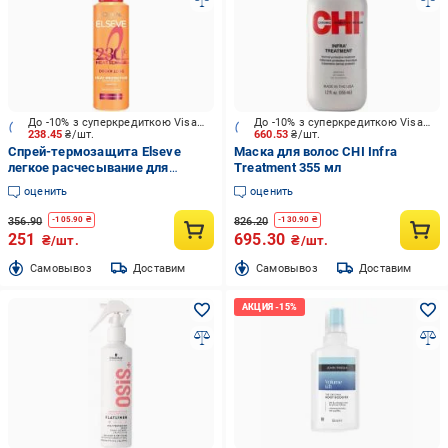
До -10% з суперкредиткою Visa Вигода
До -10% з суперкредиткою Visa Вигода
238.45
₴/шт.
660.53
₴/шт.
Спрей-термозащита Elseve
Маска для волос CHI Infra
легкое расчесывание для
Treatment 355 мл
длинных, поврежденных волос
оценить
оценить
230°С Dream long 150 мл
356.90
826.20
-
105.90
₴
-
130.90
₴
251
695.30
₴/шт.
₴/шт.
Cамовывоз
Доставим
Cамовывоз
Доставим