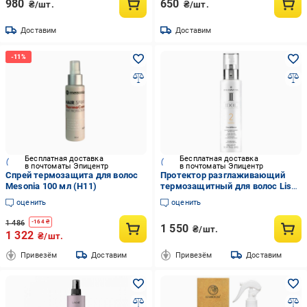
980
650
₴/шт.
₴/шт.
Доставим
Доставим
Бесплатная доставка
Бесплатная доставка
в почтоматы Эпицентр
в почтоматы Эпицентр
Спрей термозащита для волос
Протектор разглаживающий
Mesonia 100 мл (H11)
термозащитный для волос Liss
Defence Medavita Idol Smooth
оценить
оценить
thermoprotector (03158)
1 486
-
164
₴
1 550
₴/шт.
1 322
₴/шт.
Привезём
Доставим
Привезём
Доставим