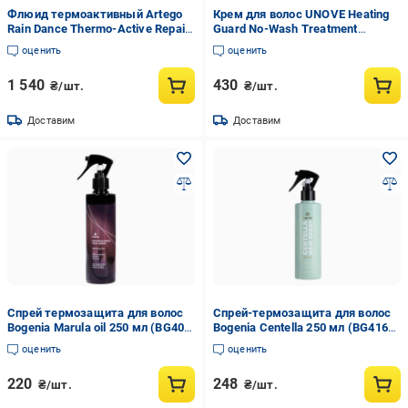
Флюид термоактивный Artego
Крем для волос UNOVE Heating
Rain Dance Thermo-Active Repair
Guard No-Wash Treatment
Fluid восстанавливающий 150
термозащитный 40 мл
оценить
оценить
мл (2028210586)
1 540
430
₴/шт.
₴/шт.
Доставим
Доставим
Спрей термозащита для волос
Спрей-термозащита для волос
Bogenia Marula oil 250 мл (BG403
Bogenia Centella 250 мл (BG416
003)
(004))
оценить
оценить
220
248
₴/шт.
₴/шт.