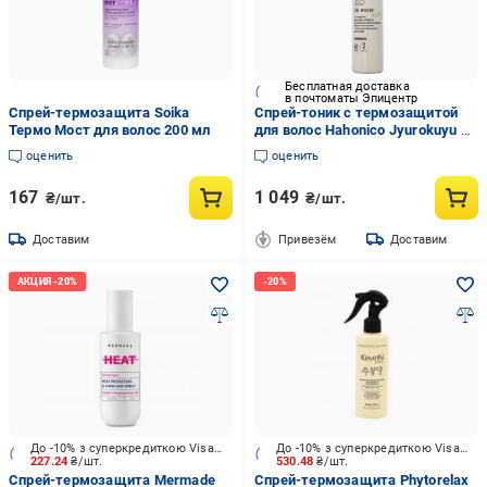
Бесплатная доставка
в почтоматы Эпицентр
Спрей-термозащита Soika
Спрей-тоник с термозащитой
Термо Мост для волос 200 мл
для волос Hahonico Jyurokuyu Oil
Water 210 мл
оценить
оценить
167
1 049
₴/шт.
₴/шт.
Доставим
Привезём
Доставим
До -10% з суперкредиткою Visa Вигода
До -10% з суперкредиткою Visa Вигода
227.24
₴/шт.
530.48
₴/шт.
Спрей-термозащита Mermade
Спрей-термозащита Phytorelax