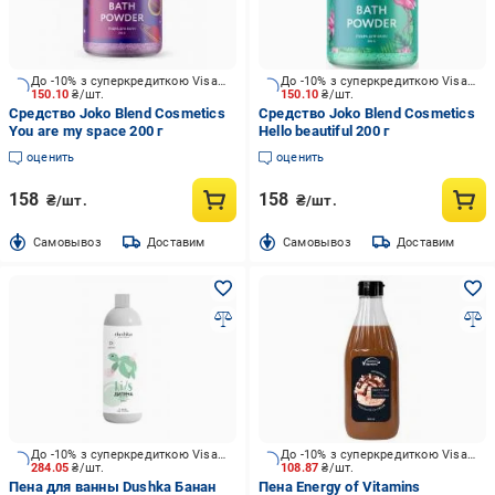
До -10% з суперкредиткою Visa Вигода
До -10% з суперкредиткою Visa Вигода
150.10
₴/шт.
150.10
₴/шт.
Средство Joko Blend Cosmetics
Средство Joko Blend Cosmetics
You are my space 200 г
Hello beautiful 200 г
оценить
оценить
158
158
₴/шт.
₴/шт.
Cамовывоз
Доставим
Cамовывоз
Доставим
До -10% з суперкредиткою Visa Вигода
До -10% з суперкредиткою Visa Вигода
284.05
₴/шт.
108.87
₴/шт.
Пена для ванны Dushka Банан
Пена Energy of Vitamins