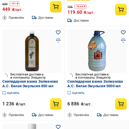
600
-
151
₴
196
-
76.40
₴
449
₴/шт.
119.60
₴/шт.
Привезём
Доставим
Доставим
Бесплатная доставка
Бесплатная доставка
в почтоматы Эпицентр
в почтоматы Эпицентр
Скипидарная ванна Залманова
Скипидарная ванна Залманова
А.С. Белая Эмульсия 850 мл
А.С. Белая Эмульсия 5000 мл
оценить
оценить
1 236
6 886
₴/шт.
₴/шт.
Привезём
Доставим
Привезём
Доставим