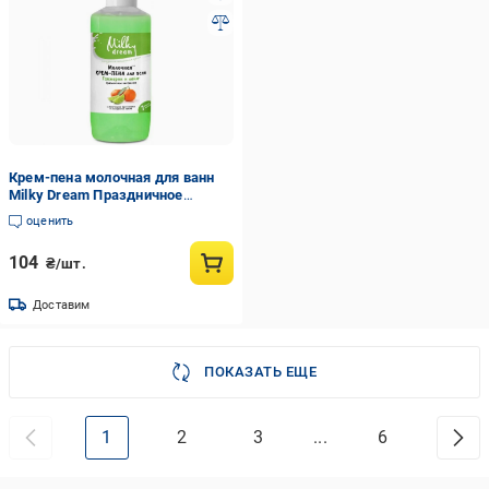
Крем-пена молочная для ванн
Milky Dream Праздничное
настроение Танжерин и лайм 1 л
оценить
(300257)
104
₴/шт.
Доставим
ПОКАЗАТЬ ЕЩЕ
1
2
3
...
6