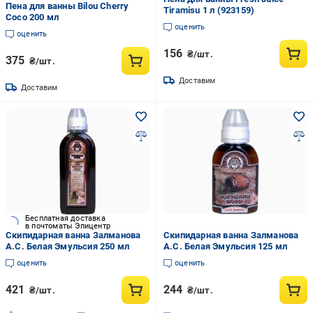
Пена для ванны Bilou Cherry
Tiramisu 1 л (923159)
Coco 200 мл
оценить
оценить
156
₴/шт.
375
₴/шт.
Доставим
Доставим
Бесплатная доставка
в почтоматы Эпицентр
Скипидарная ванна Залманова
Скипидарная ванна Залманова
А.С. Белая Эмульсия 250 мл
А.С. Белая Эмульсия 125 мл
оценить
оценить
421
244
₴/шт.
₴/шт.