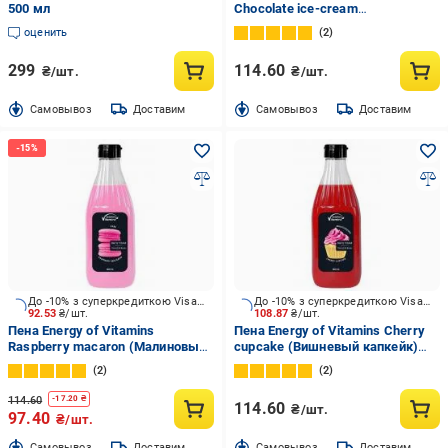
500 мл
Chocolate ice-cream
(Шоколадное мороженое) 800
оценить
2
мл
299
114.60
₴/шт.
₴/шт.
Cамовывоз
Доставим
Cамовывоз
Доставим
До -10% з суперкредиткою Visa Вигода
До -10% з суперкредиткою Visa Вигода
92.53
₴/шт.
108.87
₴/шт.
Пена Energy of Vitamins
Пена Energy of Vitamins Cherry
Raspberry macaron (Малиновый
cupcake (Вишневый капкейк)
макаронс) 800 мл
800 мл
2
2
114.60
-
17.20
₴
114.60
₴/шт.
97.40
₴/шт.
Cамовывоз
Доставим
Cамовывоз
Доставим