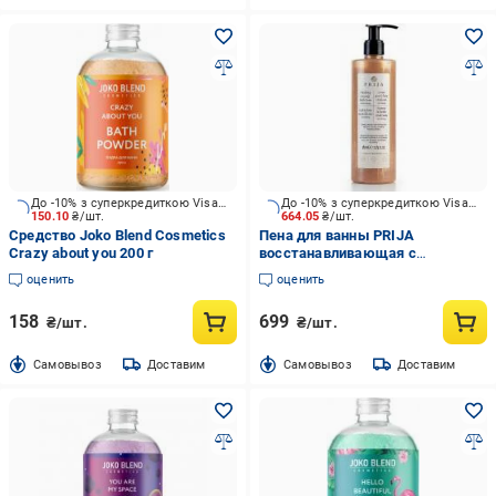
До -10% з суперкредиткою Visa Вигода
До -10% з суперкредиткою Visa Вигода
150.10
₴/шт.
664.05
₴/шт.
Средство Joko Blend Cosmetics
Пена для ванны PRIJA
Crazy about you 200 г
восстанавливающая с
женьшенем 380 мл
оценить
оценить
158
699
₴/шт.
₴/шт.
Cамовывоз
Доставим
Cамовывоз
Доставим