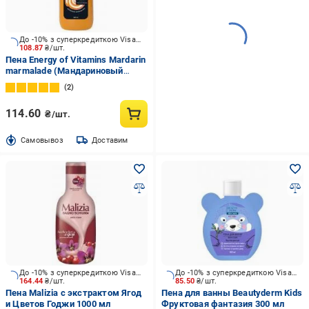
До -10% з суперкредиткою Visa Вигода
108.87
₴/шт.
Пена Energy of Vitamins Mardarin
marmalade (Мандариновый
мармелад ) 800 мл
2
114.60
₴/шт.
Cамовывоз
Доставим
До -10% з суперкредиткою Visa Вигода
До -10% з суперкредиткою Visa Вигода
164.44
₴/шт.
85.50
₴/шт.
Пена Malizia с экстрактом Ягод
Пена для ванны Beautyderm Kids
и Цветов Годжи 1000 мл
Фруктовая фантазия 300 мл