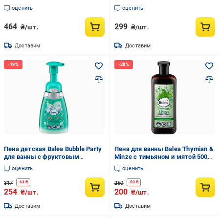
оценить
оценить
464
299
₴/шт.
₴/шт.
Доставим
Доставим
Пена детская Balea Bubble Party
Пена для ванны Balea Thymian &
для ванны с фруктовым
Minze с тимьяном и мятой 500
ароматом 250 мл (EPI-15102025-
мл (EPI-15102025-531)
оценить
оценить
392)
317
250
-
63
₴
-
50
₴
254
200
₴/шт.
₴/шт.
Доставим
Доставим