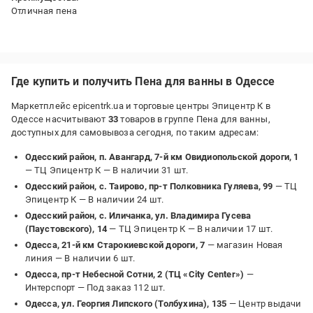
Отличная пена
Недостатки:
Нет
Где купить и получить Пена для ванны в Одессе
Маркетплейс epicentrk.ua и торговые центры Эпицентр К в
Одессе насчитывают
33
товаров в группе Пена для ванны,
доступных для самовывоза сегодня, по таким адресам:
Одесский район, п. Авангард, 7-й км Овидиопольской дороги, 1
— ТЦ Эпицентр К —
В наличии 31 шт.
Одесский район, с. Таирово, пр-т Полковника Гуляева, 99
— ТЦ
Эпицентр К —
В наличии 24 шт.
Одесский район, с. Иличанка, ул. Владимира Гусева
(Паустовского), 14
— ТЦ Эпицентр К —
В наличии 17 шт.
Одесса, 21-й км Старокиевской дороги, 7
— магазин Новая
линия —
В наличии 6 шт.
Одесса, пр-т Небесной Сотни, 2 (ТЦ «City Center»)
—
Интерспорт —
Под заказ 112 шт.
Одесса, ул. Георгия Липского (Толбухина), 135
— Центр выдачи