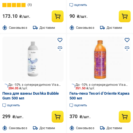
1
оценить
173.10
90
₴/шт.
₴/шт.
Cамовывоз
Доставим
Cамовывоз
Доставим
До -10% з суперкредиткою Visa Вигода
До -10% з суперкредиткою Visa Вигода
284.05
₴/шт.
351.50
₴/шт.
Пена для ванны Dushka Bubble
Гель-пена Tesori d’Oriente Карма
Gum 500 мл
500 мл
оценить
оценить
299
370
₴/шт.
₴/шт.
Cамовывоз
Доставим
Cамовывоз
Доставим