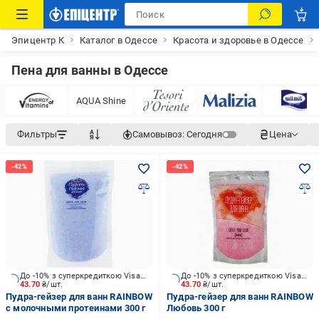
Эпицентр К
Каталог в Одессе
Красота и здоровье в Одессе
Пена для ванны в Одессе
AQUA Shine
Фильтры
Самовывоз:
Сегодня
Цена
До -10% з суперкредиткою Visa Вигода
До -10% з суперкредиткою Visa Вигода
43.70
₴/шт.
43.70
₴/шт.
Пудра-гейзер для ванн RAINBOW
Пудра-гейзер для ванн RAINBOW
с молочными протеинами 300 г
Любовь 300 г