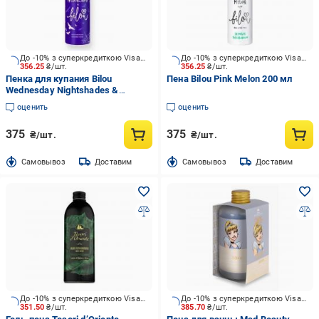
До -10% з суперкредиткою Visa Вигода
До -10% з суперкредиткою Visa Вигода
356.25
₴/шт.
356.25
₴/шт.
Пенка для купания Bilou
Пена Bilou Pink Melon 200 мл
Wednesday Nightshades &
Ravens 200 мл
оценить
оценить
375
375
₴/шт.
₴/шт.
Cамовывоз
Доставим
Cамовывоз
Доставим
До -10% з суперкредиткою Visa Вигода
До -10% з суперкредиткою Visa Вигода
351.50
₴/шт.
385.70
₴/шт.