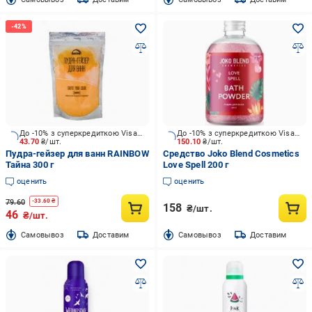
До -10% з суперкредиткою Visa Вигода
До -10% з суперкредиткою Visa Вигода
43.70
₴/шт.
150.10
₴/шт.
Пудра-гейзер для ванн RAINBOW
Средство Joko Blend Cosmetics
Тайна 300 г
Love Spell 200 г
оценить
оценить
79.60
-
33.60
₴
158
₴/шт.
46
₴/шт.
Cамовывоз
Доставим
Cамовывоз
Доставим