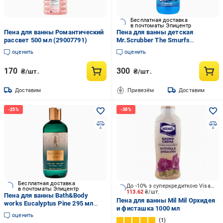
Бесплатная доставка
в почтоматы Эпицентр
Пена для ванны Романтический
Пена для ванны детская
рассвет 500 мл (29007791)
Mr.Scrubber The Smurfs
Smurfberry 3+ лет 400 мл
оценить
оценить
170
300
₴/шт.
₴/шт.
Доставим
Привезём
Доставим
Бесплатная доставка
До -10% з суперкредиткою Visa Вигода
в почтоматы Эпицентр
113.62
₴/шт.
Пена для ванны Bath&Body
Пена для ванны Mil Mil Орхидея
works Eucalyptus Pine 295 мл
и фисташка 1000 мл
(35293902)
оценить
1