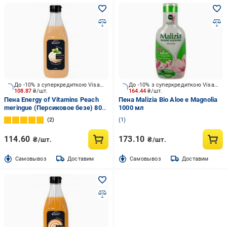
До -10% з суперкредиткою Visa Вигода
До -10% з суперкредиткою Visa Вигода
108.87
₴/шт.
164.44
₴/шт.
Пена Energy of Vitamins Peach
Пена Malizia Вio Aloe e Magnolia
meringue (Персиковое безе) 800
1000 мл
мл
2
1
114.60
173.10
₴/шт.
₴/шт.
Cамовывоз
Доставим
Cамовывоз
Доставим