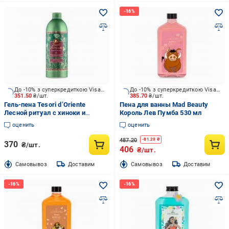
До -10% з суперкредиткою Visa Вигода
До -10% з суперкредиткою Visa Вигода
351.50
₴/шт.
385.70
₴/шт.
Гель-пена Tesori d’Oriente
Пена для ванны Mad Beauty
Лесной ритуал с хиноки и
Король Лев Пумба 530 мл
нинфеа 500 мл
оценить
оценить
487.20
-
81.20
₴
370
₴/шт.
406
₴/шт.
Cамовывоз
Доставим
Cамовывоз
Доставим