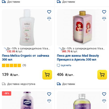
Доставим
Доставим
До -10% з суперкредиткою Visa Вигода
До -10% з суперкредиткою Visa Вигода
132.05
₴/шт.
385.70
₴/шт.
Пена Melica Organic от зайчика
Пена для ванны Mad Beauty
300 мл
Принцесса Ариэль 300 мл
1
оценить
139
406
₴/шт.
₴/шт.
Доставка недоступна
Доставим