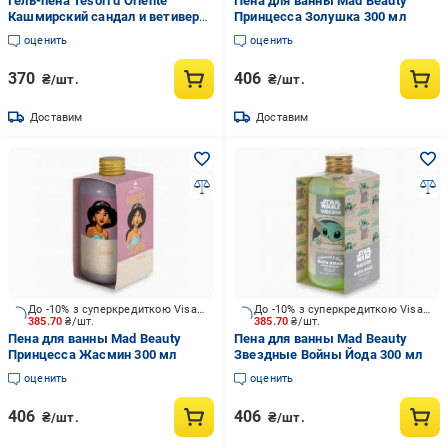
Гель-пена Tesori d’Oriente
Пена для ванны Mad Beauty
Кашмирский сандал и ветивер
Принцесса Золушка 300 мл
500 мл
оценить
оценить
370
406
₴/шт.
₴/шт.
Доставим
Доставим
До -10% з суперкредиткою Visa Вигода
До -10% з суперкредиткою Visa Вигода
385.70
₴/шт.
385.70
₴/шт.
Пена для ванны Mad Beauty
Пена для ванны Mad Beauty
Принцесса Жасмин 300 мл
Звездные Войны Йода 300 мл
оценить
оценить
406
406
₴/шт.
₴/шт.