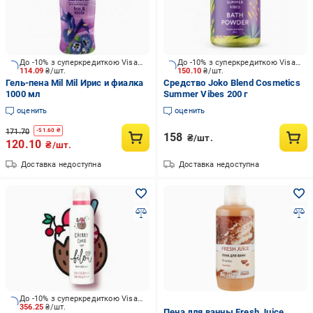
До -10% з суперкредиткою Visa Вигода
До -10% з суперкредиткою Visa Вигода
114.09
₴/шт.
150.10
₴/шт.
Гель-пена Mil Mil Ирис и фиалка
Средство Joko Blend Cosmetics
1000 мл
Summer Vibes 200 г
оценить
оценить
171.70
-
51.60
₴
158
₴/шт.
120.10
₴/шт.
Доставка недоступна
Доставка недоступна
До -10% з суперкредиткою Visa Вигода
356.25
₴/шт.
Пена для ванны Fresh Juice