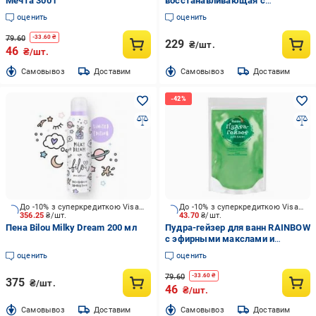
Мечта 300 г
восстанавливающая с
женьшенем 100 мл
оценить
оценить
79.60
-
33.60
₴
229
₴/шт.
46
₴/шт.
Cамовывоз
Доставим
Cамовывоз
Доставим
До -10% з суперкредиткою Visa Вигода
До -10% з суперкредиткою Visa Вигода
356.25
₴/шт.
43.70
₴/шт.
Пена Bilou Milky Dream 200 мл
Пудра-гейзер для ванн RAINBOW
с эфирными макслами и
протеинами 300 г
оценить
оценить
79.60
-
33.60
₴
375
₴/шт.
46
₴/шт.
Cамовывоз
Доставим
Cамовывоз
Доставим