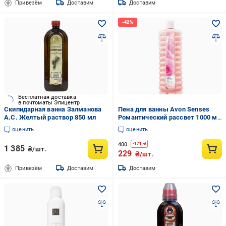
Привезём
Доставим
Доставим
Бесплатная доставка
в почтоматы Эпицентр
Скипидарная ванна Залманова
Пена для ванны Avon Senses
А.С. Желтый раствор 850 мл
Романтический рассвет 1000 мл
(AV15275)
оценить
оценить
400
-
171
₴
1 385
₴/шт.
229
₴/шт.
Привезём
Доставим
Доставим