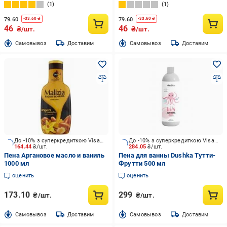
1
1
79.60
79.60
-
33.60
₴
-
33.60
₴
46
46
₴/шт.
₴/шт.
Cамовывоз
Доставим
Cамовывоз
Доставим
До -10% з суперкредиткою Visa Вигода
До -10% з суперкредиткою Visa Вигода
164.44
₴/шт.
284.05
₴/шт.
Пена Аргановое масло и ваниль
Пена для ванны Dushka Тутти-
1000 мл
Фрутти 500 мл
оценить
оценить
173.10
299
₴/шт.
₴/шт.
Cамовывоз
Доставим
Cамовывоз
Доставим