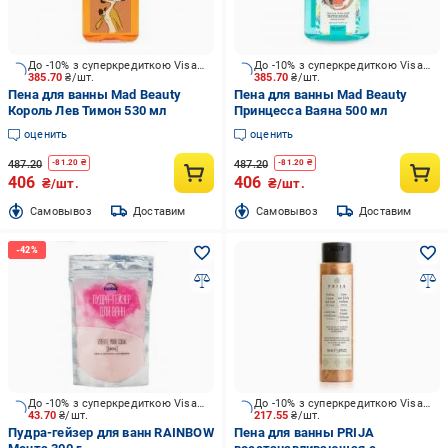
До -10% з суперкредиткою Visa Вигода
До -10% з суперкредиткою Visa Вигода
385.70
₴/шт.
385.70
₴/шт.
Пена для ванны Mad Beauty
Пена для ванны Mad Beauty
Король Лев Тимон 530 мл
Принцесса Ваяна 500 мл
оценить
оценить
487.20
487.20
-
81.20
₴
-
81.20
₴
406
406
₴/шт.
₴/шт.
Cамовывоз
Доставим
Cамовывоз
Доставим
До -10% з суперкредиткою Visa Вигода
До -10% з суперкредиткою Visa Вигода
43.70
₴/шт.
217.55
₴/шт.
Пудра-гейзер для ванн RAINBOW
Пена для ванны PRIJA