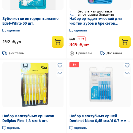
Бесплатная доставка
в почтоматы Эпицентр
Зубочистки интердентальные
Набор ортодонтический для
Edel+White 50 шт.
чистки зубов и брекетов
дорожный (TA0226)
оценить
оценить
360
-
11
₴
192
₴/уп.
349
₴/шт.
Доставим
Привезём
Доставим
Набор межзубных ершиков
Набор межзубных ершей
Deliplus Fino 1,3 мм 6 шт.
Dentinet Nano 0,45 мм/d 0.7 мм 6
шт.
оценить
оценить