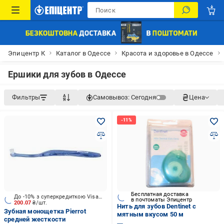
Эпицентр К
Каталог в Одессе
Красота и здоровье в Одессе
Ершики для зубов в Одессе
Фильтры
Самовывоз:
Сегодня
Цена
Бесплатная доставка
До -10% з суперкредиткою Visa Вигода
в почтоматы Эпицентр
200.07
₴/шт.
Нить для зубов Dentinet с
Зубная монощетка Pierrot
мятным вкусом 50 м
средней жесткости