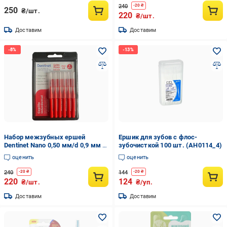
240
-
20
₴
250
₴/шт.
220
₴/шт.
Доставим
Доставим
Набор межзубных ершей
Ершик для зубов с флос-
Dentinet Nano 0,50 мм/d 0,9 мм 6
зубочисткой 100 шт. (AH0114_4)
шт
оценить
оценить
240
144
-
20
₴
-
20
₴
220
124
₴/шт.
₴/уп.
Доставим
Доставим