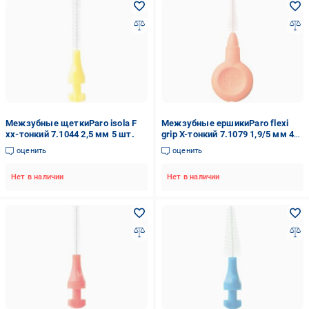
Межзубные щеткиParo isola F
Межзубные ершикиParo flexi
xx-тонкий 7.1044 2,5 мм 5 шт.
grip Х-тонкий 7.1079 1,9/5 мм 4
шт.
оценить
оценить
Нет в наличии
Нет в наличии