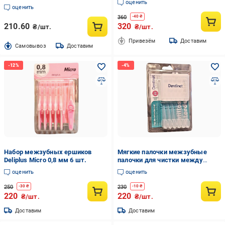
оценить
оценить
360
-
40
₴
210.60
320
₴/шт.
₴/шт.
Привезём
Доставим
Cамовывоз
Доставим
Набор межзубных ершиков
Мягкие палочки межзубные
Deliplus Micro 0,8 мм 6 шт.
палочки для чистки между
зубьями Dentinet 24 шт.
оценить
оценить
250
230
-
30
₴
-
10
₴
220
220
₴/шт.
₴/шт.
Доставим
Доставим