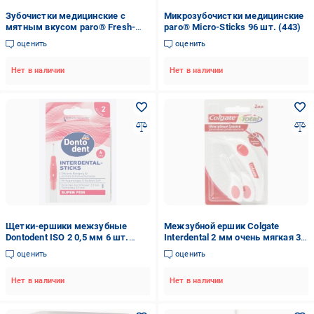
Зубочистки медицинские с
Микрозубочистки медицинские
мятным вкусом paro® Fresh-
paro® Micro-Sticks 96 шт. (443)
Sticks 96 шт. (444)
оценить
оценить
Нет в наличии
Нет в наличии
Щетки-ершики межзубные
Межзубной ершик Colgate
Dontodent ISO 2 0,5 мм 6 шт.
Interdental 2 мм очень мягкая 3
(34189679)
шт.
оценить
оценить
Нет в наличии
Нет в наличии