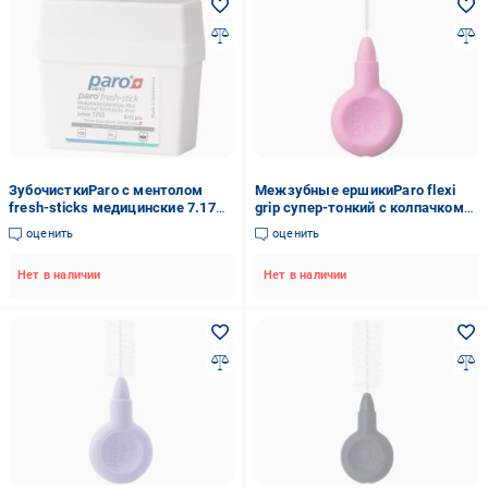
ЗубочисткиParo с ментолом
Межзубные ершикиParo flexi
fresh-sticks медицинские 7.1755
grip супер-тонкий с колпачком
96 шт.
7.81078 2 мм 30 шт.
оценить
оценить
Нет в наличии
Нет в наличии